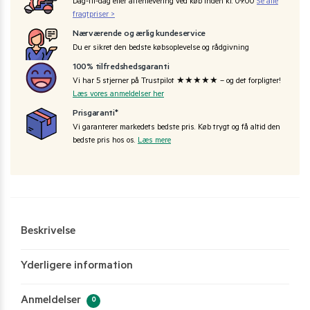
Dag-til-dag eller aftenlevering ved køb inden kl. 09:00
Se alle
fragtpriser >
Nærværende og ærlig kundeservice
Du er sikret den bedste købsoplevelse og rådgivning
100% tilfredshedsgaranti
Vi har 5 stjerner på Trustpilot ★★★★★ – og det forpligter!
Læs vores anmeldelser her
Prisgaranti*
Vi garanterer markedets bedste pris. Køb trygt og få altid den
bedste pris hos os.
Læs mere
Beskrivelse
Yderligere information
Anmeldelser
0