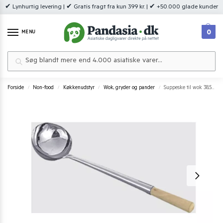
✔ Lynhurtig levering | ✔ Gratis fragt fra kun 399 kr. | ✔ +50.000 glade kunder
0
MENU
Søg
Forside
Non-food
Køkkenudstyr
Wok, gryder og pander
Suppeske til wok 38,5 cm.
/
/
/
/