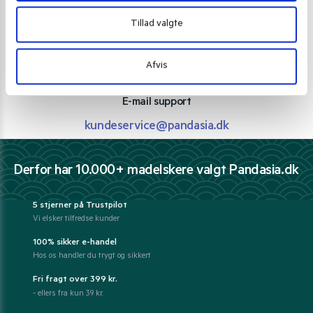
Personlig rådgivning med et smil
Tillad valgte
Vi guider dig igennem asiatisk mad
Telefon support
Afvis
Ring 30 27 78 78
E-mail support
kundeservice@pandasia.dk
Derfor har 10.000+ madelskere valgt Pandasia.dk
5 stjerner på Trustpilot
Vi elsker tilfredse kunder
100% sikker e-handel
Hos os handler du trygt og sikkert
Fri fragt over 399 kr.
- ellers fra kun 39 kr.