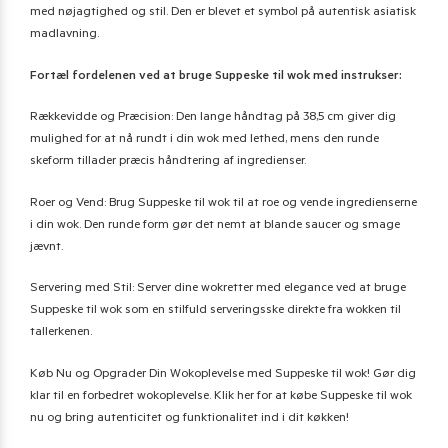
med nøjagtighed og stil. Den er blevet et symbol på autentisk asiatisk
madlavning.
Fortæl fordelenen ved at bruge Suppeske til wok med instrukser:
Rækkevidde og Præcision: Den lange håndtag på 38,5 cm giver dig
mulighed for at nå rundt i din wok med lethed, mens den runde
skeform tillader præcis håndtering af ingredienser.
Roer og Vend: Brug Suppeske til wok til at roe og vende ingredienserne
i din wok. Den runde form gør det nemt at blande saucer og smage
jævnt.
Servering med Stil: Server dine wokretter med elegance ved at bruge
Suppeske til wok som en stilfuld serveringsske direkte fra wokken til
tallerkenen.
Køb Nu og Opgrader Din Wokoplevelse med Suppeske til wok! Gør dig
klar til en forbedret wokoplevelse. Klik her for at købe Suppeske til wok
nu og bring autenticitet og funktionalitet ind i dit køkken!