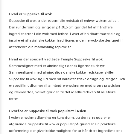
Hvad er Suppeske til wok
Suppeske til wok er det essentielle redskab til enhver wokentusiast.
Den runde form og længden på 38,5 cm gør det let at håndtere
ingredienserne i din wok med lethed. Lavet af holdbart materiale og
inspireret af asiatiske køkkentraditioner, er denne wok-ske designet til
at forbedre din madlavningsoplevelse.
Hvad er der specielt ved Jade Temple Suppeske til wok
Sammenlignet med et almindeligt dansk lignende udstyr:
Sammenlignet med almindelige danske køkkenredskaber skiller
Suppeske til wok sig ud med sit karakteristiske design og længde. Den
er specifikt udformet til at håndtere wokretter med større præcision
og rækkevidde, hvilket gør den til det ideelle redskab til asiatiske
retter.
Hvorfor er Suppeske til wok populært i Asien
I Asien er wokmadlavning en kunstform, og det rette udstyr er
afgørende. Suppeske til wok er populær på grund af sin praktiske
udformning, der giver kokke mulighed for at håndtere ingredienserne