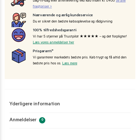
Dag-til-dag eller aftenlevering ved køb inden kl. 09:00
Se alle
fragtpriser >
Nærværende og ærlig kundeservice
Du er sikret den bedste købsoplevelse og rådgivning
100% tilfredshedsgaranti
Vi har 5 stjerner på Trustpilot ★★★★★ – og det forpligter!
Læs vores anmeldelser her
Prisgaranti*
Vi garanterer markedets bedste pris. Køb trygt og få altid den
bedste pris hos os.
Læs mere
Yderligere information
Anmeldelser
0