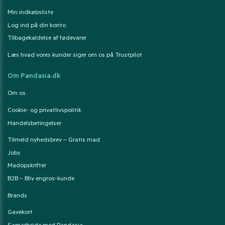
Min indkøbsliste
Log ind på din konto
Tilbagekaldelse af fødevarer
Læs hvad vores kunder siger om os på Trustpilot
Om Pandasia.dk
Om os
Cookie- og privatlivspolitik
Handelsbetingelser
Tilmeld nyhedsbrev – Gratis mad
Jobs
Madopskrifter
B2B – Bliv engros-kunde
Brands
Gavekort