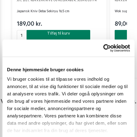
JUL 2021
,
KØKKENKNIVE OG REDSKABER
,
SUSHIUDSTYR
KØKKENKNIVE
Japansk Kniv Deba Sekiryu 16,5 cm
Wok suppeske 
189,00
kr.
89,00
kr
Tilføj til kurv
Denne hjemmeside bruger cookies
Vi bruger cookies til at tilpasse vores indhold og
annoncer, til at vise dig funktioner til sociale medier og til
at analysere vores trafik. Vi deler også oplysninger om
Har du spørgsmål eller brug for hjælp?
din brug af vores hjemmeside med vores partnere inden
Vi er lige her. Kundeservice sidder klar til at hjælpe dig.
for sociale medier, annonceringspartnere og
analysepartnere. Vores partnere kan kombinere disse
Personlig rådgivning med et smil
data med andre oplysninger, du har givet dem, eller som
Vi guider dig igennem asiatisk mad
de har indsamlet fra din brug af deres tjenester.
Telefon support