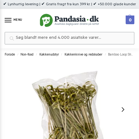
✔ Lynhurtig levering | ✔ Gratis fragt fra kun 399 kr. | ✔ +50.000 glade kunder
0
MENU
Søg
Forside
Non-food
Køkkenudstyr
Køkkenknive og redskaber
Bamboo Loop Sticks 100 stk. 10 cm.
/
/
/
/