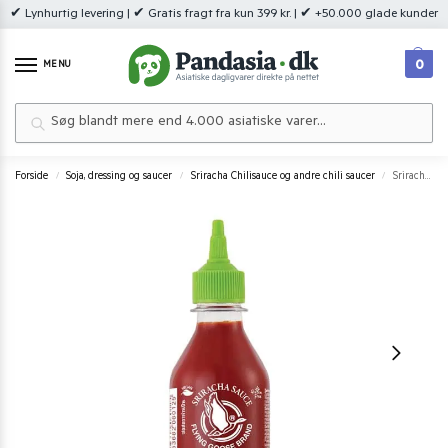
✔ Lynhurtig levering | ✔ Gratis fragt fra kun 399 kr. | ✔ +50.000 glade kunder
0
MENU
Søg
Forside
Soja, dressing og saucer
Sriracha Chilisauce og andre chili saucer
Sriracha Sauce Mint 200 ml.
/
/
/