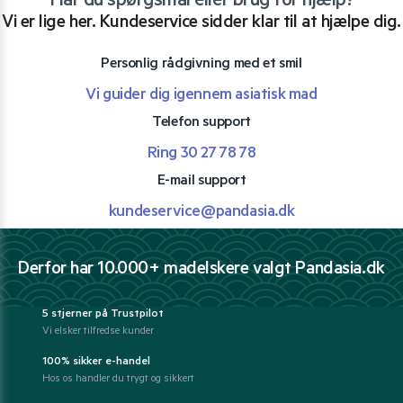
Har du spørgsmål eller brug for hjælp?
Vi er lige her. Kundeservice sidder klar til at hjælpe dig.
Personlig rådgivning med et smil
Vi guider dig igennem asiatisk mad
Telefon support
Ring 30 27 78 78
E-mail support
kundeservice@pandasia.dk
Derfor har 10.000+ madelskere valgt Pandasia.dk
5 stjerner på Trustpilot
Vi elsker tilfredse kunder
100% sikker e-handel
Hos os handler du trygt og sikkert