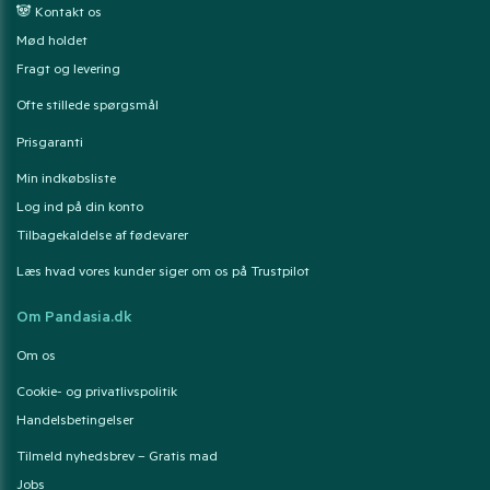
🐼 Kontakt os
Mød holdet
Fragt og levering
Ofte stillede spørgsmål
Prisgaranti
Min indkøbsliste
Log ind på din konto
Tilbagekaldelse af fødevarer
Læs hvad vores kunder siger om os på Trustpilot
Om Pandasia.dk
Om os
Cookie- og privatlivspolitik
Handelsbetingelser
Tilmeld nyhedsbrev – Gratis mad
Jobs