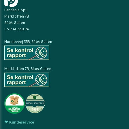
Pandasia ApS
Marktoften 7B
8464 Galten
CVR 40562087
Hørslevvej 35B, 8464 Galten
Marktoften 7B, 8464 Galten
❤ Kundeservice