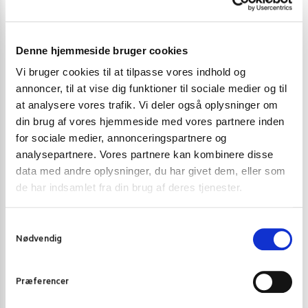
Nudler
Sriracha chili sauce
Denne hjemmeside bruger cookies
Chili styrke
Styrke 3 – Hidsig hede
Vi bruger cookies til at tilpasse vores indhold og
annoncer, til at vise dig funktioner til sociale medier og til
Fisk, Gluten, Mælk, Nødder, Ost, Selleri,
Allergier - Fri for
at analysere vores trafik. Vi deler også oplysninger om
Sennep, Sesam, Skaldyr, Soja, Sulfitter, Æg
din brug af vores hjemmeside med vores partnere inden
for sociale medier, annonceringspartnere og
Brand
Flying Goose
analysepartnere. Vores partnere kan kombinere disse
data med andre oplysninger, du har givet dem, eller som
de har indsamlet fra din brug af deres tjenester.
Der er endnu ikke nogle anmeldelser.
S
Vær den første til at anmelde “Sriracha Sauce Mint
Nødvendig
a
200 ml.”
m
t
Du skal være
logged in
for at afgive en anmeldelse.
Præferencer
y
k