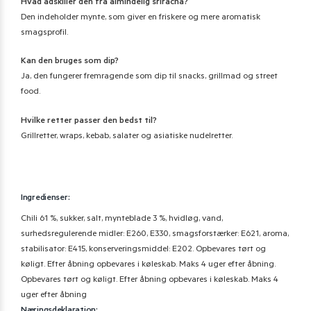
Hvad adskiller den fra almindelig sriracha?
Den indeholder mynte, som giver en friskere og mere aromatisk
smagsprofil.
Kan den bruges som dip?
Ja, den fungerer fremragende som dip til snacks, grillmad og street
food.
Hvilke retter passer den bedst til?
Grillretter, wraps, kebab, salater og asiatiske nudelretter.
Ingredienser:
Chili 61 %, sukker, salt, mynteblade 3 %, hvidløg, vand,
surhedsregulerende midler: E260, E330, smagsforstærker: E621, aroma,
stabilisator: E415, konserveringsmiddel: E202.
Opbevares tørt og
køligt. Efter åbning opbevares i køleskab. Maks 4 uger efter åbning.
Opbevares tørt og køligt. Efter åbning opbevares i køleskab. Maks 4
uger efter åbning