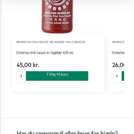
SRIRACHA CHILISAUCE OG ANDRE CHILI SAUCER
SRIRACHA CHIL
Sriracha chili sauce m. ingefær 455 ml.
Sriracha chili 
45,00
kr.
26,00
kr
Tilføj til kurv