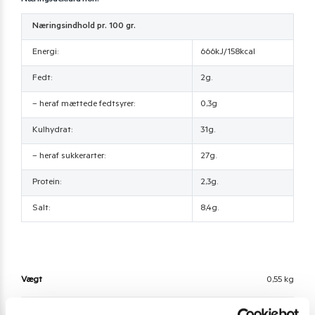
Næringsdeklaration:
Næringsindhold pr. 100 gr.
Energi:
666kJ/158kcal
Fedt:
2g.
– heraf mættede fedtsyrer:
0,3g
Kulhydrat:
31g.
– heraf sukkerarter:
27g.
Protein:
2,3g.
Salt:
8,4g.
Vægt
0,55 kg
Land
Thailand