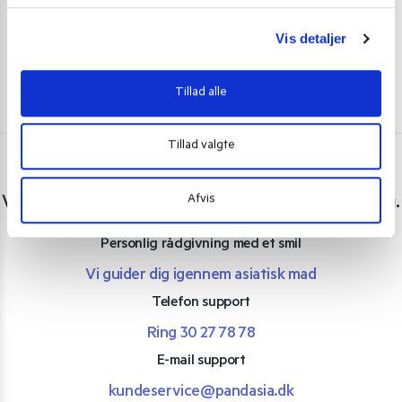
g
Vis detaljer
Tillad alle
Tillad valgte
Har du spørgsmål eller brug for hjælp?
Afvis
Vi er lige her. Kundeservice sidder klar til at hjælpe dig.
Personlig rådgivning med et smil
Vi guider dig igennem asiatisk mad
Telefon support
Ring 30 27 78 78
E-mail support
kundeservice@pandasia.dk