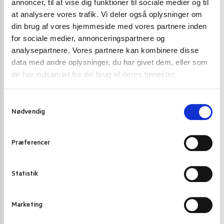
annoncer, til at vise dig funktioner til sociale medier og til
at analysere vores trafik. Vi deler også oplysninger om
din brug af vores hjemmeside med vores partnere inden
for sociale medier, annonceringspartnere og
analysepartnere. Vores partnere kan kombinere disse
data med andre oplysninger, du har givet dem, eller som
de har indsamlet fra din brug af deres tjenester.
S
Nødvendig
a
m
t
Præferencer
y
k
FIGURER
,
WELLNESS/MEDITATION
FIGURER
k
Statistik
Siddende Buddha i meditation i messing | Lille figur
Vinkende lykk
e
v
199,00
kr.
39,00
kr
Marketing
a
Tilføj til kurv
l