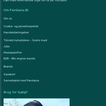
Læs hvad vores kunder siger om os på Trustpilot
Om Pandasia.dk
Om os
Cookie- og privatlivspolitik
Handelsbetingelser
Tilmeld nyhedsbrev – Gratis mad
Jobs
Madopskrifter
B2B – Bliv engros-kunde
Brands
Gavekort
Samarbejde med Pandasia
Brug for hjælp?