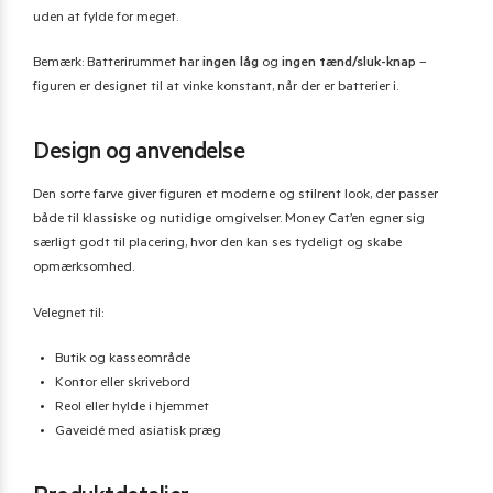
uden at fylde for meget.
Bemærk: Batterirummet har
ingen låg
og
ingen tænd/sluk-knap
–
figuren er designet til at vinke konstant, når der er batterier i.
Design og anvendelse
Den sorte farve giver figuren et moderne og stilrent look, der passer
både til klassiske og nutidige omgivelser. Money Cat’en egner sig
særligt godt til placering, hvor den kan ses tydeligt og skabe
opmærksomhed.
Velegnet til:
Butik og kasseområde
Kontor eller skrivebord
Reol eller hylde i hjemmet
Gaveidé med asiatisk præg