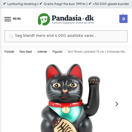
✔ Lynhurtig levering | ✔ Gratis fragt fra kun 399 kr. | ✔ +50.000 glade kunder
0
MENU
Søg
Forside
Non-food
Interiør
Figurer
Sort Money Lykkekat 15 cm | Vinkende Maneki-neko
/
/
/
/