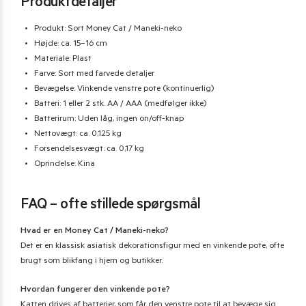
Produktdetaljer
Produkt: Sort Money Cat / Maneki-neko
Højde: ca. 15–16 cm
Materiale: Plast
Farve: Sort med farvede detaljer
Bevægelse: Vinkende venstre pote (kontinuerlig)
Batteri: 1 eller 2 stk. AA / AAA (medfølger ikke)
Batterirum: Uden låg, ingen on/off-knap
Nettovægt: ca. 0,125 kg
Forsendelsesvægt: ca. 0,17 kg
Oprindelse: Kina
FAQ – ofte stillede spørgsmål
Hvad er en Money Cat / Maneki-neko?
Det er en klassisk asiatisk dekorationsfigur med en vinkende pote, ofte
brugt som blikfang i hjem og butikker.
Hvordan fungerer den vinkende pote?
Katten drives af batterier, som får den venstre pote til at bevæge sig