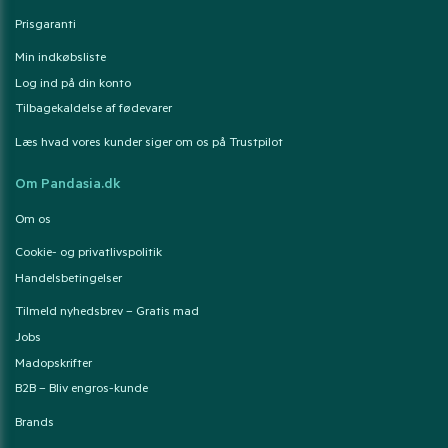
Prisgaranti
Min indkøbsliste
Log ind på din konto
Tilbagekaldelse af fødevarer
Læs hvad vores kunder siger om os på Trustpilot
Om Pandasia.dk
Om os
Cookie- og privatlivspolitik
Handelsbetingelser
Tilmeld nyhedsbrev – Gratis mad
Jobs
Madopskrifter
B2B – Bliv engros-kunde
Brands