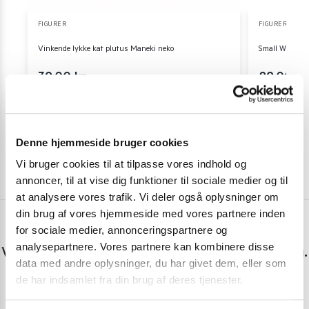
FIGURER
FIGURER
Vinkende lykke kat plutus Maneki neko
Small White M
39,00
kr.
89,00
kr
Skriv mig op
Denne hjemmeside bruger cookies
Vi bruger cookies til at tilpasse vores indhold og
annoncer, til at vise dig funktioner til sociale medier og til
at analysere vores trafik. Vi deler også oplysninger om
din brug af vores hjemmeside med vores partnere inden
for sociale medier, annonceringspartnere og
Har du spørgsmål eller brug for hjælp?
analysepartnere. Vores partnere kan kombinere disse
Vi er lige her. Kundeservice sidder klar til at hjælpe dig.
data med andre oplysninger, du har givet dem, eller som
de har indsamlet fra din brug af deres tjenester.
Personlig rådgivning med et smil