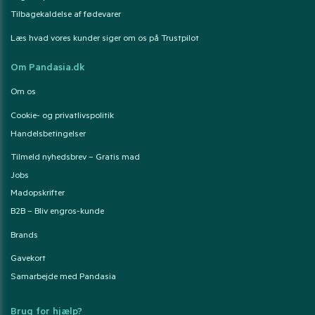
Tilbagekaldelse af fødevarer
Læs hvad vores kunder siger om os på Trustpilot
Om Pandasia.dk
Om os
Cookie- og privatlivspolitik
Handelsbetingelser
Tilmeld nyhedsbrev – Gratis mad
Jobs
Madopskrifter
B2B – Bliv engros-kunde
Brands
Gavekort
Samarbejde med Pandasia
Brug for hjælp?