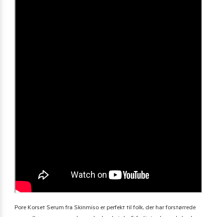
Pore Korset Serum fra Skinmiso er perfekt til folk, der har forstørrede