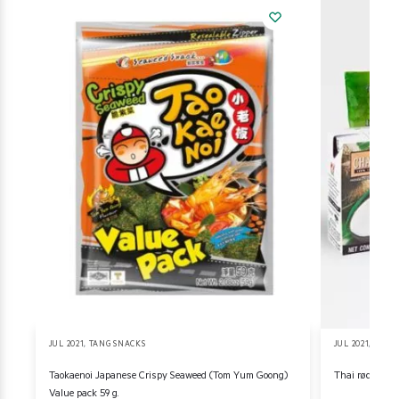
JUL 2021
,
TANG SNACKS
JUL 2021
,
KITS
Taokaenoi Japanese Crispy Seaweed (Tom Yum Goong)
Thai rød karry
Value pack 59 g.