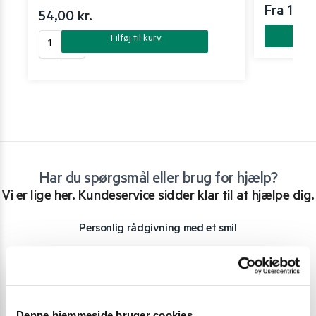
Fra 134,
54,00
kr.
Tilføj til kurv
Har du spørgsmål eller brug for hjælp?
Vi er lige her. Kundeservice sidder klar til at hjælpe dig.
Personlig rådgivning med et smil
Vi guider dig igennem asiatisk mad
Telefon support
Ring 30 27 78 78
Denne hjemmeside bruger cookies