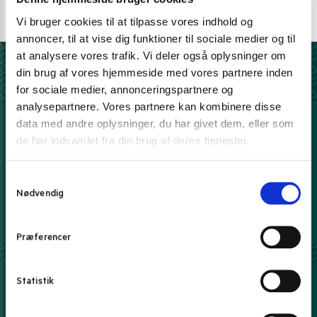
E-mail support
Vi bruger cookies til at tilpasse vores indhold og
kundeservice@pandasia.dk
annoncer, til at vise dig funktioner til sociale medier og til
at analysere vores trafik. Vi deler også oplysninger om
din brug af vores hjemmeside med vores partnere inden
Derfor har 10.000+ madelskere valgt Pandasia.dk
for sociale medier, annonceringspartnere og
analysepartnere. Vores partnere kan kombinere disse
5 stjerner på Trustpilot
data med andre oplysninger, du har givet dem, eller som
Vi elsker tilfredse kunder
de har indsamlet fra din brug af deres tjenester.
100% sikker e-handel
Hos os handler du trygt og sikkert
S
Fri fragt over 399 kr.
Nødvendig
a
- ellers fra kun 39 kr.
m
Prisgaranti*
t
Præferencer
Danmarks bedste priser leveret til dig.
Læs mere
y
k
k
Statistik
e
Her kan du betale med
v