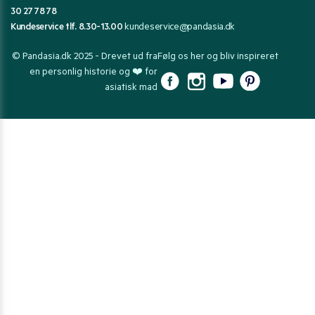
30 27 78 78
Kundeservice tlf. 8.30-13.00
kundeservice@pandasia.dk
© Pandasia.dk 2025 - Drevet ud fra
Følg os her og bliv inspireret
en personlig historie og ❤️ for
asiatisk mad