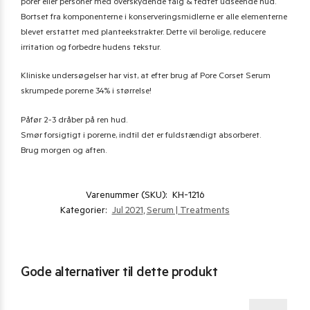
porer eller personer med overskydende talg & fedtet udseende hud.
Bortset fra komponenterne i konserveringsmidlerne er alle elementerne
blevet erstattet med planteekstrakter. Dette vil berolige, reducere
irritation og forbedre hudens tekstur.
Kliniske undersøgelser har vist, at efter brug af Pore Corset Serum
skrumpede porerne 34% i størrelse!
Påfør 2-3 dråber på ren hud.
Smør forsigtigt i porerne, indtil det er fuldstændigt absorberet.
Brug morgen og aften.
Varenummer (SKU):
KH-1216
Kategorier:
Jul 2021
,
Serum | Treatments
Gode alternativer til dette produkt