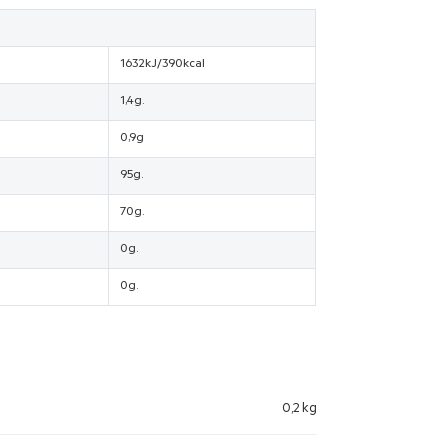
1632kJ/390kcal
1,4g.
0,9g
95g.
70g.
0g.
0g.
0,2 kg