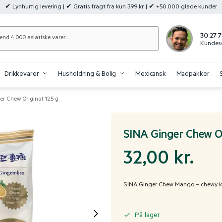
✔ Lynhurtig levering | ✔ Gratis fragt fra kun 399 kr. | ✔ +50.000 glade kunder
Søg
30 27 7
Kundese
Drikkevarer
Husholdning & Bolig
Mexicansk
Madpakker
er Chew Original 125 g.
SINA Ginger Chew Or
32,00
kr.
SINA Ginger Chew Mango – chewy k
På lager