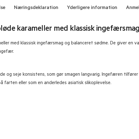
lse
Næringsdeklaration
Yderligere information
Anmel
bløde karameller med klassisk ingefærsmag
meller med klassisk ingefærsmag og balanceret sødme. De giver en
ngefær.
øde og seje konsistens, som gør smagen langvarig. Ingefæren tilføre
 farten eller som en anderledes asiatisk slikoplevelse.