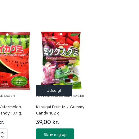
DE SAGER
JUL 2021
,
SLIK OG SØDE SAGER
Watermelon
Kasugai Fruit Mix Gummy
ndy 107 g.
Candy 102 g.
kr.
39,00
kr.
Skriv mig op