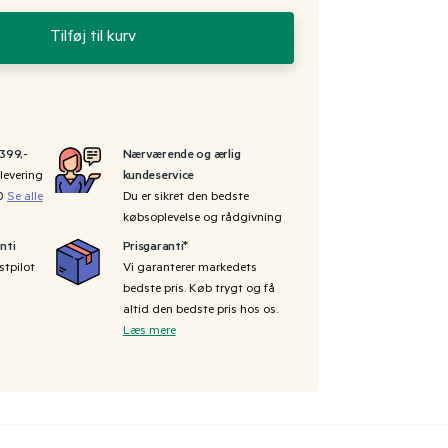
Tilføj til kurv
 399,-
Nærværende og ærlig
levering
kundeservice
00
Se alle
Du er sikret den bedste
købsoplevelse og rådgivning
nti
Prisgaranti*
stpilot
Vi garanterer markedets
bedste pris. Køb trygt og få
altid den bedste pris hos os.
Læs mere