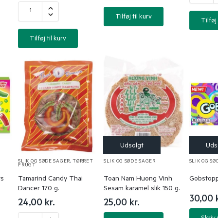
Tilføj til kurv
Tilføj 
Tilføj til kurv
SLIK OG SØDE SAGER
,
TØRRET
SLIK OG SØDE SAGER
SLIK OG SØ
FRUGT
s
Tamarind Candy Thai
Toan Nam Huong Vinh
Gobstopp
Dancer 170 g.
Sesam karamel slik 150 g.
30,00
24,00
kr.
25,00
kr.