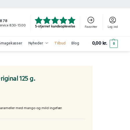
8 78
rvice 8.30-13.00
Favoritter
Log ind
0,00
kr.
Smagekasser
Nyheder
Tilbud
Blog
0
iginal 125 g.
arameller med mango og mild ingefær.