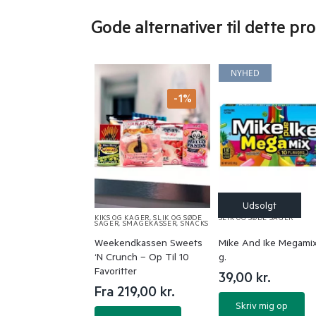
Gode alternativer til dette pr
NYHED
-1%
KIKS OG KAGER
,
SLIK OG SØDE
SLIK OG SØDE SAGER
SAGER
,
SMAGEKASSER
,
SNACKS
Weekendkassen Sweets
Mike And Ike Megamix
‘N Crunch – Op Til 10
g.
Favoritter
39,00
kr.
Fra 219,00 kr.
Skriv mig op