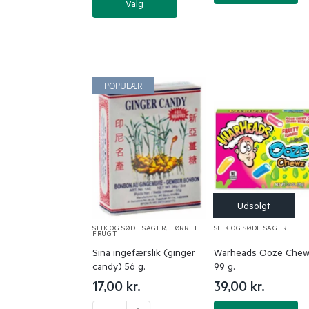
Valg
POPULÆR
SLIK OG SØDE SAGER
,
TØRRET
SLIK OG SØDE SAGER
FRUGT
Sina ingefærslik (ginger
Warheads Ooze Chew
candy) 56 g.
99 g.
17,00
kr.
39,00
kr.