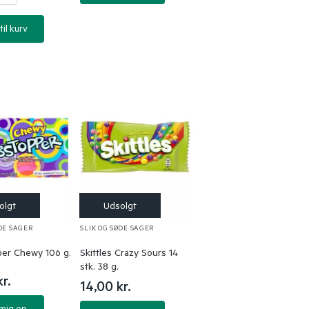
til kurv
DE SAGER
SLIK OG SØDE SAGER
er Chewy 106 g.
Skittles Crazy Sours 14
stk. 38 g.
kr.
14,00
kr.