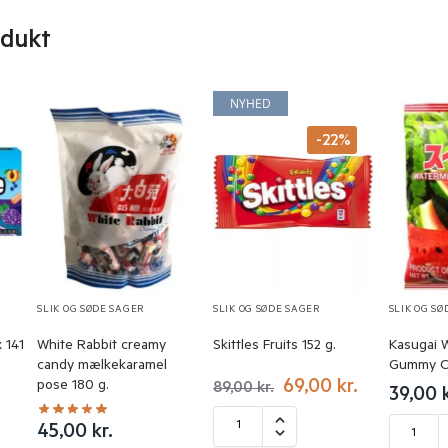
odukt
NYHED
-22%
SLIK OG SØDE SAGER
SLIK OG SØDE SAGER
SLIK OG SØ
 141
White Rabbit creamy
Skittles Fruits 152 g.
Kasugai 
candy mælkekaramel
Gummy Ca
69,00
kr.
pose 180 g.
89,00
kr.
39,00
45,00
kr.