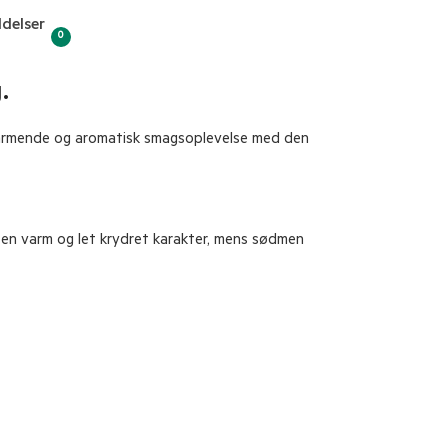
delser
0
.
 varmende og aromatisk smagsoplevelse med den
r en varm og let krydret karakter, mens sødmen