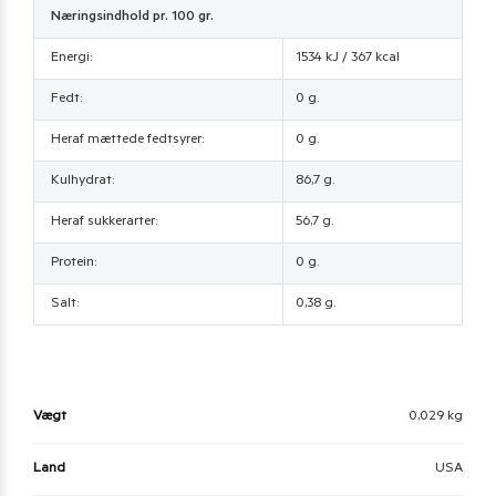
Næringsindhold pr. 100 gr.
Energi:
1534 kJ / 367 kcal
Fedt:
0 g.
Heraf mættede fedtsyrer:
0 g.
Kulhydrat:
86,7 g.
Heraf sukkerarter:
56,7 g.
Protein:
0 g.
Salt:
0,38 g.
Vægt
0,029 kg
Land
USA