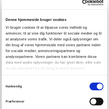
Denne hjemmeside bruger cookies
Vi bruger cookies til at tilpasse vores indhold og
annoncer, til at vise dig funktioner til sociale medier og til
SLIK OG SØDE SAGER
SLIK OG SØDE 
at analysere vores trafik. Vi deler også oplysninger om
White Rabbit creamy candy mælkekaramel pose 180 g.
Haw flakes slik
din brug af vores hjemmeside med vores partnere inden
for sociale medier, annonceringspartnere og
20,00
kr
analysepartnere. Vores partnere kan kombinere disse
45,00
kr.
data med andre oplysninger, du har givet dem, eller som
Tilføj til kurv
de har indsamlet fra din brug af deres tjenester.
S
Nødvendig
a
m
t
Præferencer
y