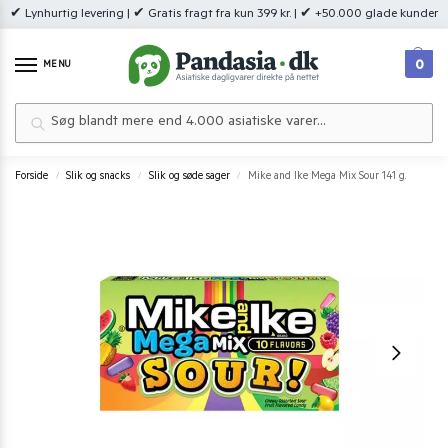
✔ Lynhurtig levering | ✔ Gratis fragt fra kun 399 kr. | ✔ +50.000 glade kunder
0
MENU
Søg
Forside
Slik og snacks
Slik og søde sager
Mike and Ike Mega Mix Sour 141 g.
/
/
/