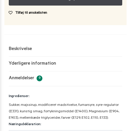
Tilføj til ønskelisten
Beskrivelse
Yderligere information
Anmeldelser
0
Ingredienser:
Sukker, majssirup, modificeret madstivelse, fumarsyre, syre-regulator
(E331), kunstig smag, fortykningsmiddel (E1400), Magnesium (E904,
E903), mellemkæde triglycerider, farver (E129, E102, E110, E133).
Næringsdeklaration: