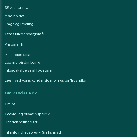
🐼 Kontakt os
Mød holdet
Fragt og levering
Ofte stillede spørgsmål
Prisgaranti
Min indkøbsliste
Log ind på din konto
Tilbagekaldelse af fødevarer
Læs hvad vores kunder siger om os på Trustpilot
Om Pandasia.dk
Om os
Cookie- og privatlivspolitik
Handelsbetingelser
Tilmeld nyhedsbrev – Gratis mad