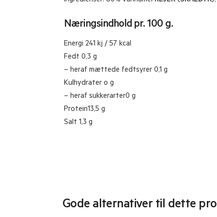
Ingredienser:
80% vannamei
REJER
(
SKALDYR
)
Næringsindhold pr. 100 g.
Energi 241
kj / 57 kcal
Fedt
0,3 g
– heraf mættede fedtsyrer
0,1 g
Kulhydrater o
g
– heraf sukkerarter
0 g
Protein
13,5 g
Salt
1,3 g
Gode alternativer til dette pr