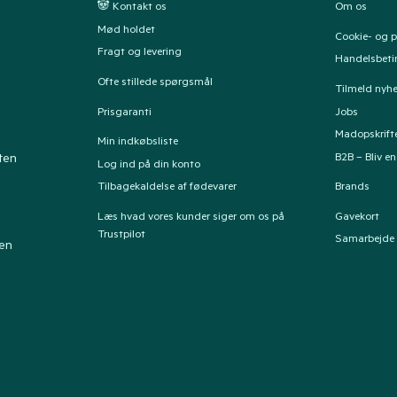
🐼 Kontakt os
Om os
Mød holdet
Cookie- og pr
Fragt og levering
Handelsbeti
Ofte stillede spørgsmål
Tilmeld nyh
Prisgaranti
Jobs
Madopskrift
Min indkøbsliste
B2B – Bliv e
ten
Log ind på din konto
Tilbagekaldelse af fødevarer
Brands
Læs hvad vores kunder siger om os på
Gavekort
Trustpilot
Samarbejde
ten