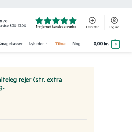
8 78
rvice 8.30-13.00
Favoritter
Log ind
0,00
kr.
Smagekasser
Nyheder
Tilbud
Blog
0
eleg rejer (str. extra
g.