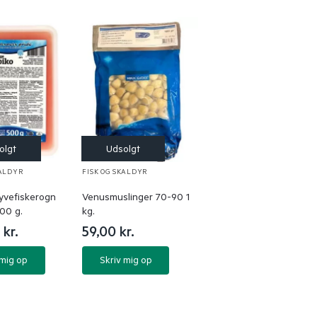
KALDYR
FISK OG SKALDYR
yvefiskerogn
Venusmuslinger 70-90 1
00 g.
kg.
0
kr.
59,00
kr.
 mig op
Skriv mig op