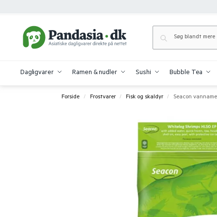
Dagligvarer
Ramen & nudler
Sushi
Bubble Tea
Forside
Frostvarer
Fisk og skaldyr
Seacon vannamei w
/
/
/