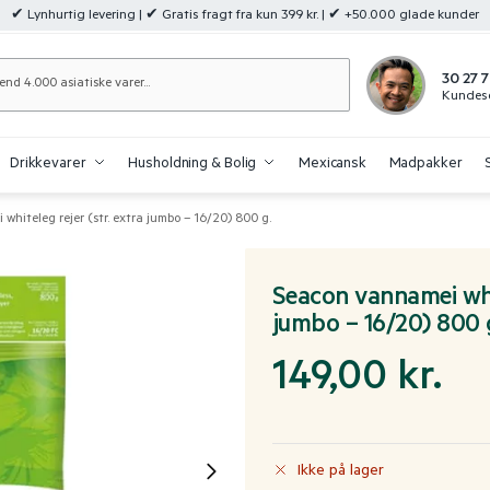
✔ Lynhurtig levering | ✔ Gratis fragt fra kun 399 kr. | ✔ +50.000 glade kunder
Søg
30 27 7
Kundese
Drikkevarer
Husholdning & Bolig
Mexicansk
Madpakker
hiteleg rejer (str. extra jumbo – 16/20) 800 g.
Seacon vannamei whit
jumbo – 16/20) 800 
149,00
kr.
Ikke på lager