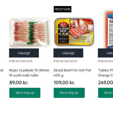
FROSTVARE
FISK OG SKALDYR
FISK OG SKALDYR
FISK OG S
ed
Rejer rå pillede 75-80mm
Sliced Beef For Hot Pot
Tobiko Fl
til sushi maki ruller
400 g.
Orange 5
89,00
kr.
109,00
kr.
249,0
Skriv mig op
Skriv mig op
Skriv