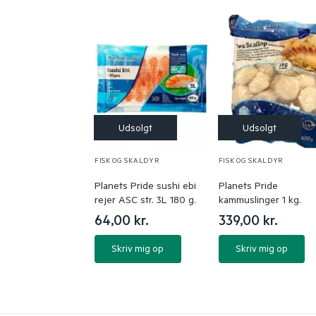
FISK OG SKALDYR
FISK OG SKALDYR
Planets Pride sushi ebi
Planets Pride
rejer ASC str. 3L 180 g.
kammuslinger 1 kg.
64,00
kr.
339,00
kr.
Skriv mig op
Skriv mig op