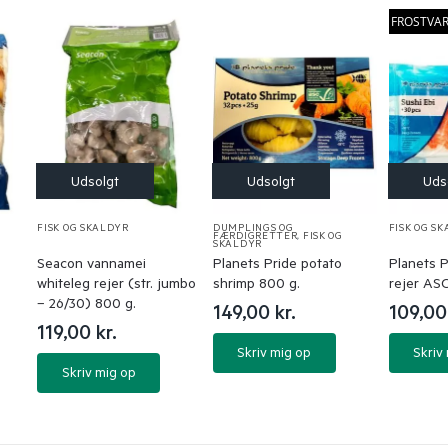
FROSTVA
FISK OG SKALDYR
DUMPLINGS OG
FISK OG S
FÆRDIGRETTER
,
FISK OG
SKALDYR
Seacon vannamei
Planets Pride potato
Planets P
whiteleg rejer (str. jumbo
shrimp 800 g.
rejer ASC
– 26/30) 800 g.
149,00
kr.
109,0
119,00
kr.
Skriv mig op
Skriv
Skriv mig op