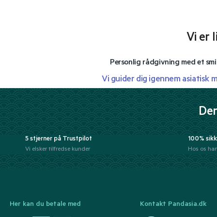
Vi er 
Personlig rådgivning med et smi
Vi guider dig igennem asiatisk 
Der
5 stjerner på Trustpilot
100% sikk
Vi elsker tilfredse kunder
Hos os han
Her kan du betale med
Kontakt Pandasia.dk