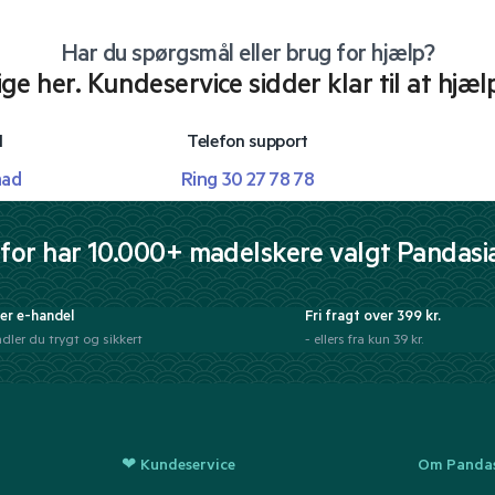
Har du spørgsmål eller brug for hjælp?
lige her. Kundeservice sidder klar til at hjæl
l
Telefon support
mad
Ring 30 27 78 78
for har 10.000+ madelskere valgt Pandasi
er e-handel
Fri fragt over 399 kr.
dler du trygt og sikkert
- ellers fra kun 39 kr.
❤ Kundeservice
Om Pandas