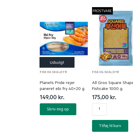
FROSTVARE
FISK OG SKALDYR
FISK OG SKALDYR
Planets Pride rejer
All Groo Square Shap
paneret ebi fry 40×20 g.
Fishcake 1000 g.
149,00
kr.
175,00
kr.
Skriv mig op
Tilføj til kurv