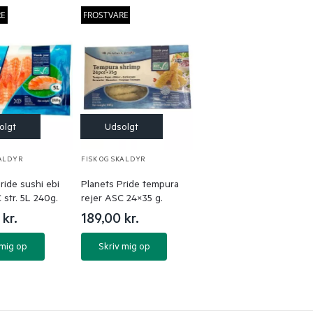
RE
FROSTVARE
KALDYR
FISK OG SKALDYR
ride sushi ebi
Planets Pride tempura
 str. 5L 240g.
rejer ASC 24×35 g.
0
kr.
189,00
kr.
 mig op
Skriv mig op