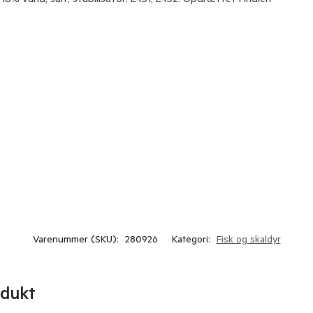
, 18% vand, salt, stabilisator: E451, E452. Opdrættet i Indien
Varenummer (SKU):
280926
Kategori:
Fisk og skaldyr
odukt