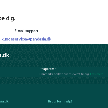
pe dig.
E-mail support
kundeservice@pandasia.dk
a.dk
Prisgaranti*
Danmarks bedste priser leveret til dig.
Læs mere
ia.dk
Brug for hjælp?