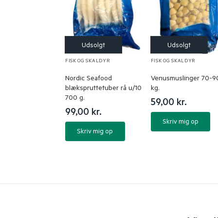
FISK OG SKALDYR
FISK OG SKALDYR
Nordic Seafood
Venusmuslinger 70-90
blækspruttetuber rå u/10
kg.
700 g.
59,00
kr.
99,00
kr.
Skriv mig op
Skriv mig op