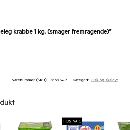
ueleg krabbe 1 kg. (smager fremragende)”
Varenummer (SKU):
286924-2
Kategori:
Fisk og skaldyr
odukt
FROSTVARE