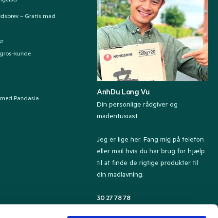
ngelser
edsbrev – Gratis mad
er
ngros-kunde
AnhDu Long Vu
 med Pandasia
Din personlige rådgiver og
madentusiast
Jeg er lige her. Fang mig på telefon
eller mail hvis du har brug for hjælp
til at finde de rigtige produkter til
din madlavning.
30 27 78 78
Kundeservice tlf. 8.30-13.00