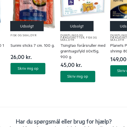
FISK OG SKALDYR
DUMPLINGS OG
DUMPLING
FÆRDIGRETTER
,
FISK OG
FÆRDIGRE
SKALDYR
SKALDYR
 1
Surimi sticks 7 cm. 100 g.
Tsingtao forårsruller med
Planets P
grøntsagsfyld 60x15g,
shrimp 8
26,00
kr.
900 g.
149,0
45,00
kr.
Skriv mig op
Skriv
Skriv mig op
Har du spørgsmål eller brug for hjælp?