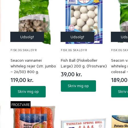
FISK OG SKALDYR
FISK OG SKALDYR
FISK OG S
Seacon vannamei
Fish Ball (Fiskeboller
Seacon v
whiteleg rejer (str. jumbo
Large) 200 g. (Frostvare)
whiteleg r
– 26/30) 800 g.
colossal 
39,00
kr.
119,00
kr.
189,0
Skriv mig op
Skriv mig op
Skriv
FROSTVARE