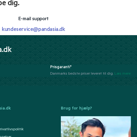
pe dig.
E-mail support
kundeservice@pandasia.dk
a.dk
Prisgaranti*
Danmarks bedste priser leveret til dig.
Læs mere
ia.dk
Brug for hjælp?
ivatlivspolitik