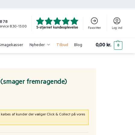
8 78
rvice 8.30-13.00
Favoritter
Log ind
0,00
kr.
Smagekasser
Nyheder
Tilbud
Blog
0
. (smager fremragende)
 købes af kunder der vælger Click & Collect på vores