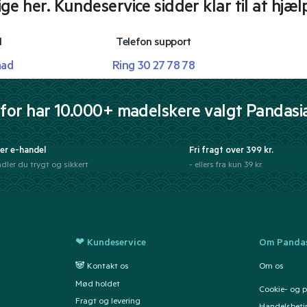
lige her. Kundeservice sidder klar til at hjæl
l
Telefon support
mad
Ring 30 27 78 78
for har 10.000+ madelskere valgt Pandasi
er e-handel
Fri fragt over 399 kr.
dler du trygt og sikkert
- ellers fra kun 39 kr.
❤ Kundeservice
Om Pandas
🐼 Kontakt os
Om os
Mød holdet
Cookie- og pr
Fragt og levering