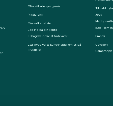
Handelsbeti
Ofte stillede spørgsmål
Tilmeld nyh
Prisgaranti
Jobs
Madopskrift
Min indkøbsliste
B2B – Bliv e
ten
Log ind på din konto
Tilbagekaldelse af fødevarer
Brands
Læs hvad vores kunder siger om os på
Gavekort
Trustpilot
Samarbejde
ten