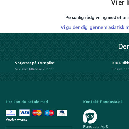
Vi er 
Personlig rådgivning med et smi
Vi guider dig igennem asiatisk 
Der
5 stjerner på Trustpilot
100% sikk
Vi elsker tilfredse kunder
Hos os han
Her kan du betale med
Kontakt Pandasia.dk
Pandasia ApS