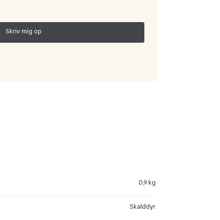
0,9 kg
Skalddyr