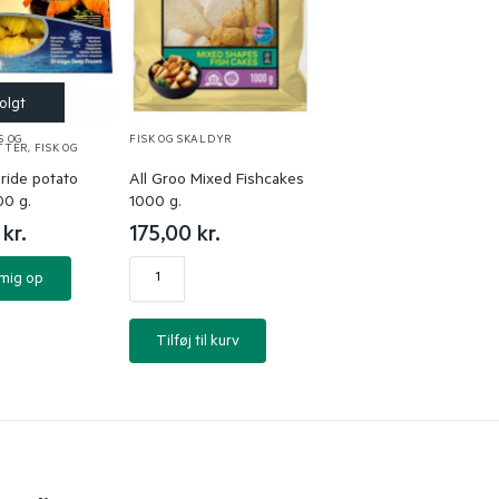
S OG
FISK OG SKALDYR
TTER
,
FISK OG
ride potato
All Groo Mixed Fishcakes
00 g.
1000 g.
0
kr.
175,00
kr.
 mig op
Tilføj til kurv