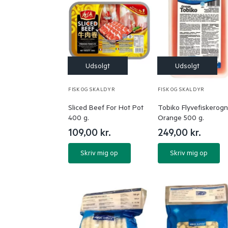
FISK OG SKALDYR
FISK OG SKALDYR
Sliced Beef For Hot Pot
Tobiko Flyvefiskerogn
400 g.
Orange 500 g.
109,00
kr.
249,00
kr.
Skriv mig op
Skriv mig op