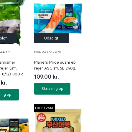
KALDYR
FISK OG SKALDYR
annamei
Planets Pride sushi ebi
ejer (str.
rejer ASC str. 5L 240g.
– 8/12) 800 g.
109,00
kr.
0
kr.
Skriv mig op
 mig op
FROSTVARE