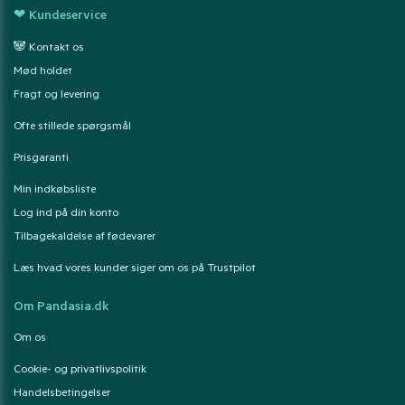
❤ Kundeservice
🐼 Kontakt os
Mød holdet
Fragt og levering
Ofte stillede spørgsmål
Prisgaranti
Min indkøbsliste
Log ind på din konto
Tilbagekaldelse af fødevarer
Læs hvad vores kunder siger om os på Trustpilot
Om Pandasia.dk
Om os
Cookie- og privatlivspolitik
Handelsbetingelser