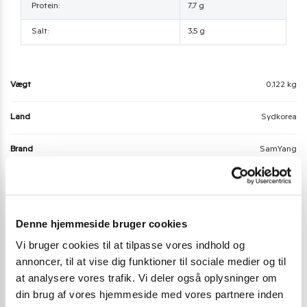
Protein:
7,7 g
Salt:
3,5 g
Vægt
0,122 kg
Land
Sydkorea
Brand
SamYang
Allergier - Fri for
Ost, Sulfitter
Nudler
Cup Noodles, Spicy Noodles and ramen
Denne hjemmeside bruger cookies
Der er endnu ikke nogle anmeldelser.
Vi bruger cookies til at tilpasse vores indhold og
annoncer, til at vise dig funktioner til sociale medier og til
Vær den første til at anmelde “Samyang Extreme
at analysere vores trafik. Vi deler også oplysninger om
Buldak Hot Chicken Flavour Cup 70 g.”
din brug af vores hjemmeside med vores partnere inden