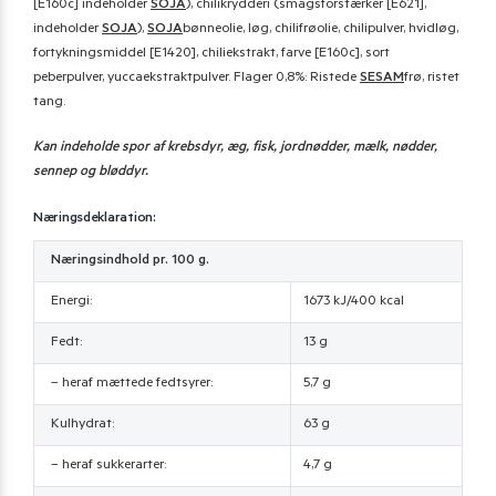
[E160c] indeholder
SOJA
), chilikrydderi (smagsforstærker [E621],
indeholder
SOJA
),
SOJA
bønneolie, løg, chilifrøolie, chilipulver, hvidløg,
fortykningsmiddel [E1420], chiliekstrakt, farve [E160c], sort
peberpulver, yuccaekstraktpulver. Flager 0,8%: Ristede
SESAM
frø, ristet
tang.
Kan indeholde spor af krebsdyr, æg, fisk, jordnødder, mælk, nødder,
sennep og bløddyr.
Næringsdeklaration:
Næringsindhold pr. 100 g.
Energi:
1673 kJ/400 kcal
Fedt:
13 g
– heraf mættede fedtsyrer:
5,7 g
Kulhydrat:
63 g
– heraf sukkerarter:
4,7 g