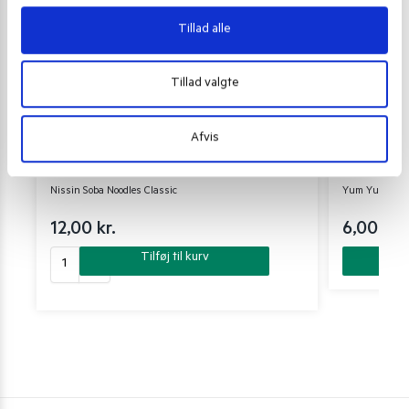
Tillad alle
Tillad valgte
Afvis
INSTANT NUDLER & KOPNUDLER
INSTANT NUDL
Nissin Soba Noodles Classic
Yum Yum insta
12,00
kr.
6,00
kr.
Tilføj til kurv