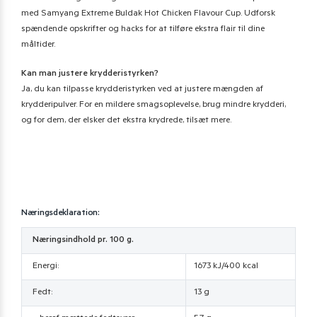
med Samyang Extreme Buldak Hot Chicken Flavour Cup. Udforsk
spændende opskrifter og hacks for at tilføre ekstra flair til dine
måltider.
Kan man justere krydderistyrken?
Ja, du kan tilpasse krydderistyrken ved at justere mængden af
krydderipulver. For en mildere smagsoplevelse, brug mindre krydderi,
og for dem, der elsker det ekstra krydrede, tilsæt mere.
Næringsdeklaration:
Næringsindhold pr. 100 g.
Energi:
1673 kJ/400 kcal
Fedt:
13 g