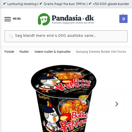
✔ Lynhurtig levering | ✔ Gratis fragt fra kun 399 kr. | ✔ +50.000 glade kunder
0
MENU
Søg
Forside
Nudler
Instant nudler & kopnudler
Samyang Extreme Buldak Hot Chicken Flavour Cup 70 g.
/
/
/