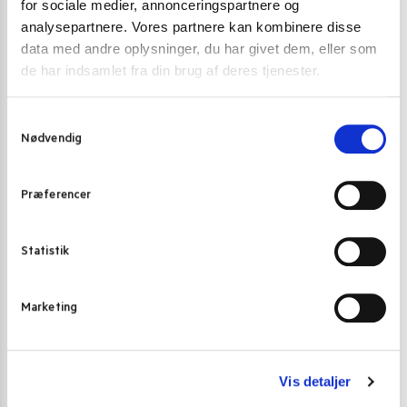
for sociale medier, annonceringspartnere og
Du skal være
logged in
for at afgive en anmeldelse.
analysepartnere. Vores partnere kan kombinere disse
data med andre oplysninger, du har givet dem, eller som
Varenummer (SKU):
3105
de har indsamlet fra din brug af deres tjenester.
Kategori:
Instant nudler & kopnudler
S
Nødvendig
a
m
Gode alternativer til dette produkt
t
Præferencer
y
k
k
Statistik
e
v
Marketing
a
l
g
Vis detaljer