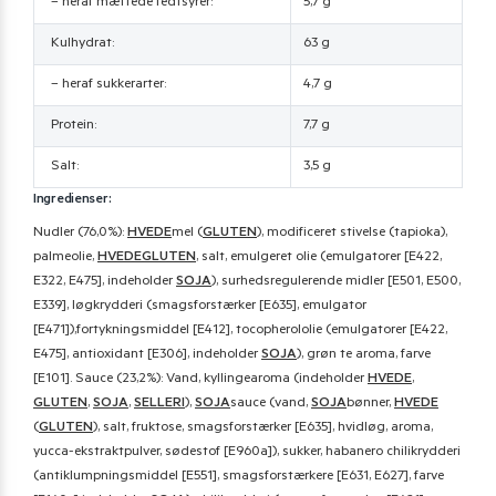
– heraf mættede fedtsyrer:
5,7 g
Kulhydrat:
63 g
– heraf sukkerarter:
4,7 g
Protein:
7,7 g
Salt:
3,5 g
Ingredienser:
Nudler (76,0%):
HVEDE
mel (
GLUTEN
), modificeret stivelse (tapioka),
palmeolie,
HVEDEGLUTEN
, salt, emulgeret olie (emulgatorer [E422,
E322, E475], indeholder
SOJA
), surhedsregulerende midler [E501, E500,
E339], løgkrydderi (smagsforstærker [E635], emulgator
[E471]),fortykningsmiddel [E412], tocopherololie (emulgatorer [E422,
E475], antioxidant [E306], indeholder
SOJA
), grøn te aroma, farve
[E101]. Sauce (23,2%): Vand, kyllingearoma (indeholder
HVEDE
,
GLUTEN
,
SOJA
,
SELLERI
),
SOJA
sauce (vand,
SOJA
bønner,
HVEDE
(
GLUTEN
), salt, fruktose, smagsforstærker [E635], hvidløg, aroma,
yucca-ekstraktpulver, sødestof [E960a]), sukker, habanero chilikrydderi
(antiklumpningsmiddel [E551], smagsforstærkere [E631, E627], farve