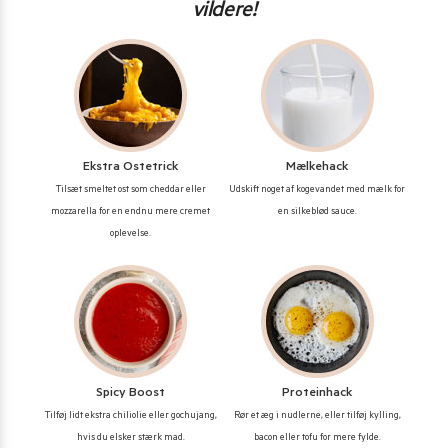
vildere!
Ekstra Ostetrick
Mælkehack
Tilsæt smeltet ost som cheddar eller
Udskift noget af kogevandet med mælk for
mozzarella for en endnu mere cremet
en silkeblød sauce.
oplevelse.
Spicy Boost
Proteinhack
Tilføj lidt ekstra chiliolie eller gochujang,
Rør et æg i nudlerne, eller tilføj kylling,
hvis du elsker stærk mad.
bacon eller tofu for mere fylde.