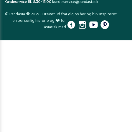
Kundeservice tlf. 8.30-13.00
kundeservice@pandasia.dk
© Pandasia.dk 2025 - Drevet ud fra
Følg os her og bliv inspireret
en personlig historie og ❤️ for
asiatisk mad