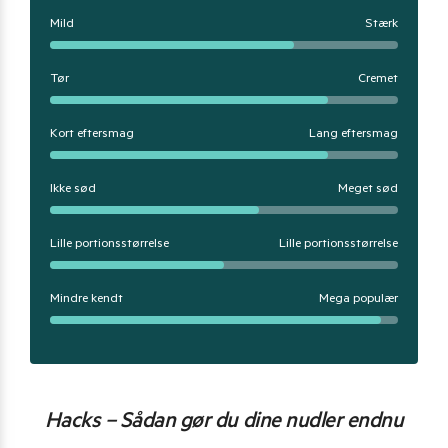
Mild
Stærk
Tør
Cremet
Kort eftersmag
Lang eftersmag
Ikke sød
Meget sød
Lille portionsstørrelse
Lille portionsstørrelse
Mindre kendt
Mega populær
Hacks – Sådan gør du dine nudler endnu