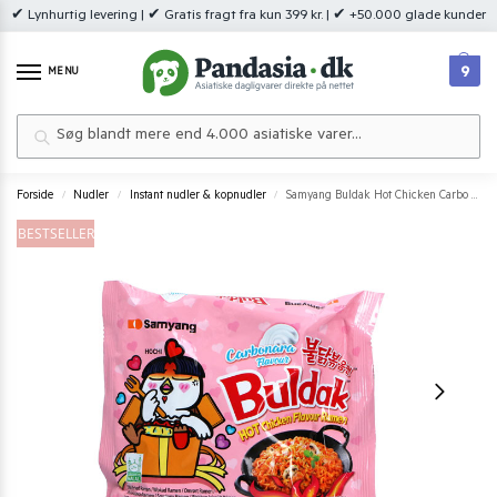
✔ Lynhurtig levering | ✔ Gratis fragt fra kun 399 kr. | ✔ +50.000 glade kunder
9
MENU
Søg
Forside
Nudler
Instant nudler & kopnudler
Samyang Buldak Hot Chicken Carbo Flavour
/
/
/
BESTSELLER