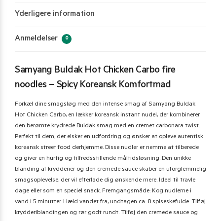
Yderligere information
Anmeldelser
0
Samyang Buldak Hot Chicken Carbo fire
noodles – Spicy Koreansk Komfortmad
Forkæl dine smagsløg med den intense smag af Samyang Buldak
Hot Chicken Carbo, en lækker koreansk instant nudel, der kombinerer
den berømte krydrede Buldak smag med en cremet carbonara twist.
Perfekt til dem, der elsker en udfordring og ønsker at opleve autentisk
koreansk street food derhjemme. Disse nudler er nemme at tilberede
og giver en hurtig og tilfredsstillende måltidsløsning. Den unikke
blanding af krydderier og den cremede sauce skaber en uforglemmelig
smagsoplevelse, der vil efterlade dig ønskende mere. Ideel til travle
dage eller som en speciel snack. Fremgangsmåde: Kog nudlerne i
vand i 5 minutter. Hæld vandet fra, undtagen ca. 8 spiseskefulde. Tilføj
krydderiblandingen og rør godt rundt. Tilføj den cremede sauce og