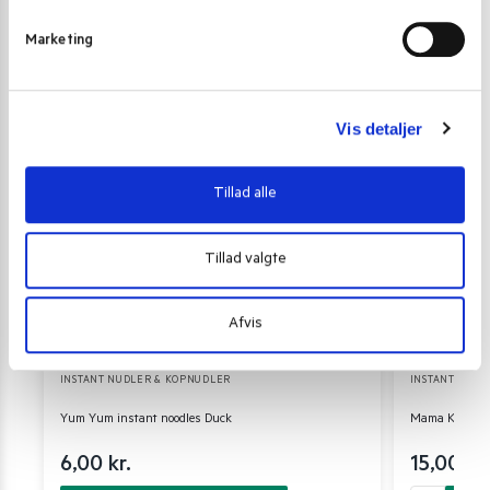
v
Marketing
a
l
g
Vis detaljer
Tillad alle
Tillad valgte
Afvis
INSTANT NUDLER & KOPNUDLER
INSTANT NUDL
Yum Yum instant noodles Duck
Mama Kimchi J
6,00
kr.
15,00
kr.