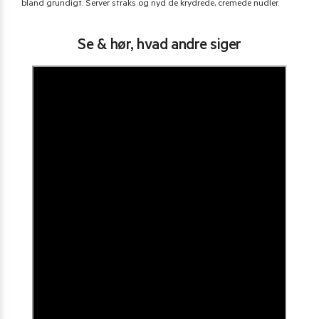
bland grundigt. Server straks og nyd de krydrede, cremede nudler.
Se & hør, hvad andre siger