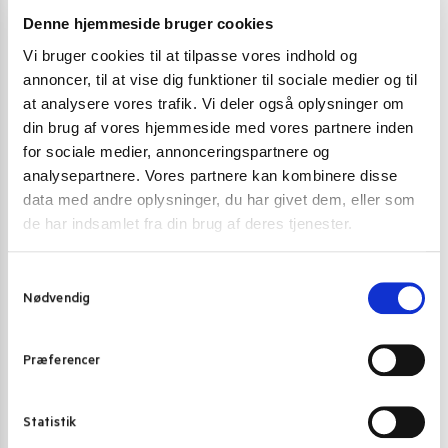
Denne hjemmeside bruger cookies
Vi bruger cookies til at tilpasse vores indhold og
annoncer, til at vise dig funktioner til sociale medier og til
at analysere vores trafik. Vi deler også oplysninger om
din brug af vores hjemmeside med vores partnere inden
for sociale medier, annonceringspartnere og
analysepartnere. Vores partnere kan kombinere disse
data med andre oplysninger, du har givet dem, eller som
de har indsamlet fra din brug af deres tjenester.
Varenummer (SKU):
3060
Kategori:
Instant nudler & kopnudler
S
Nødvendig
a
m
t
Gode alternativer til dette produkt
Præferencer
y
k
k
Statistik
e