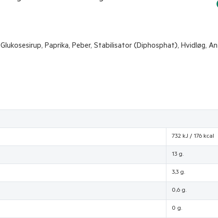
Glukosesirup, Paprika, Peber, Stabilisator (Diphosphat), Hvidløg, A
732 kJ / 176 kcal
13 g.
3,3 g.
0,6 g.
0 g.