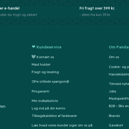
er e-handel
Fri fragt over 399 kr.
dler du trygt og sikkert
- ellers fra kun 39 kr.
❤ Kundeservice
Om Pandas
🐼 Kontakt os
Om os
Mød holdet
Cookie- og pr
Fragt og levering
Handelsbeti
Ofte stillede spørgsmål
Tilmeld nyh
Prisgaranti
Jobs
Madopskrift
Min indkøbsliste
B2B – Bliv e
ten
Log ind på din konto
Tilbagekaldelse af fødevarer
Brands
Læs hvad vores kunder siger om os på
Gavekort