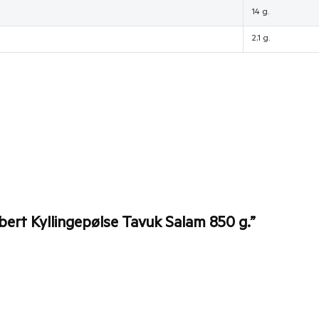
14 g.
2,1 g.
bert Kyllingepølse Tavuk Salam 850 g.”