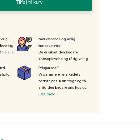
Tilføj til kurv
 399,-
Nærværende og ærlig
levering
kundeservice
00
Se alle
Du er sikret den bedste
købsoplevelse og rådgivning
nti
Prisgaranti*
stpilot
Vi garanterer markedets
bedste pris. Køb trygt og få
altid den bedste pris hos os.
Læs mere