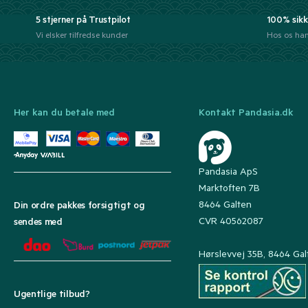
5 stjerner på Trustpilot
100% sikk
Vi elsker tilfredse kunder
Hos os han
Her kan du betale med
Kontakt Pandasia.dk
Pandasia ApS
Marktoften 7B
8464 Galten
Din ordre pakkes forsigtigt og
CVR 40562087
sendes med
Hørslevvej 35B, 8464 Gal
Ugentlige tilbud?