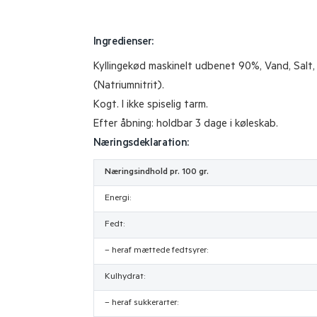
Ingredienser:
Kyllingekød maskinelt udbenet 90%, Vand, Salt, 
(Natriumnitrit).
Kogt. I ikke spiselig tarm.
Efter åbning: holdbar 3 dage i køleskab.
Næringsdeklaration:
Næringsindhold pr. 100 gr.
Energi:
Fedt:
– heraf mættede fedtsyrer:
Kulhydrat:
– heraf sukkerarter: