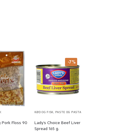
-7%
K
KØD OG FISK
,
PASTE OG PASTA
 Pork Floss 90
Lady’s Choice Beef Liver
Spread 165 g.