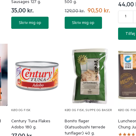
Sausages 127 g.
500 g.
44,00
35,00
kr.
90,50
kr.
129,00
kr.
Skriv mig op
Skriv mig op
Tilføj 
KØD OG FISK
KØD OG FISK
,
SUPPE OG BASER
KØD OG FIS
d
Century Tuna Flakes
Bonito flager
Luncheon
Adobo 180 g.
(Katsuobushi tørrede
Chung Ju
tunflager) 40 g.