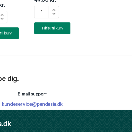
49,00
kr.
kr.
Tilføj til kurv
til kurv
pe dig.
E-mail support
kundeservice@pandasia.dk
a.dk