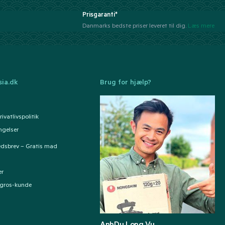
Prisgaranti*
Danmarks bedste priser leveret til dig.
Læs mere
ia.dk
Brug for hjælp?
ivatlivspolitik
ngelser
edsbrev – Gratis mad
er
ngros-kunde