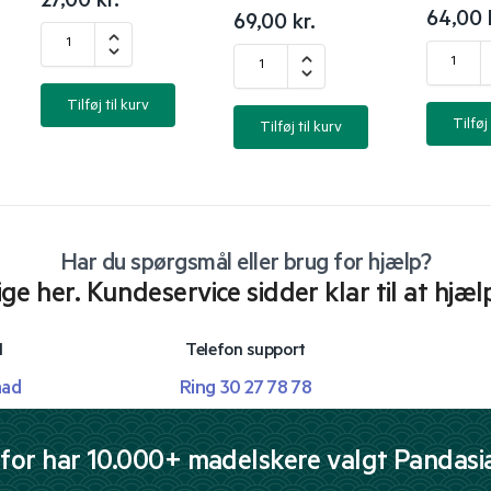
27,00
kr.
64,00
69,00
kr.
Tilføj til kurv
Tilføj 
Tilføj til kurv
Har du spørgsmål eller brug for hjælp?
lige her. Kundeservice sidder klar til at hjæl
l
Telefon support
mad
Ring 30 27 78 78
for har 10.000+ madelskere valgt Pandasi