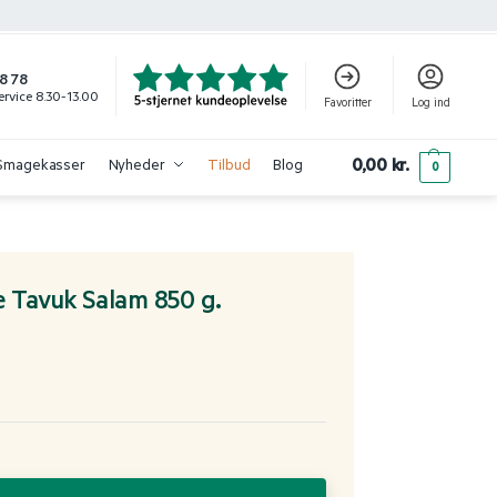
8 78
rvice 8.30-13.00
Favoritter
Log ind
0,00
kr.
Smagekasser
Nyheder
Tilbud
Blog
0
e Tavuk Salam 850 g.