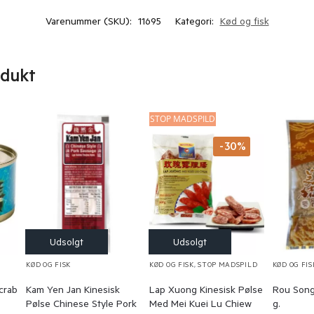
Varenummer (SKU):
11695
Kategori:
Kød og fisk
odukt
STOP MADSPILD
-30%
KØD OG FISK
KØD OG FISK
,
STOP MADSPILD
KØD OG FIS
crab
Kam Yen Jan Kinesisk
Lap Xuong Kinesisk Pølse
Rou Song
Pølse Chinese Style Pork
Med Mei Kuei Lu Chiew
g.