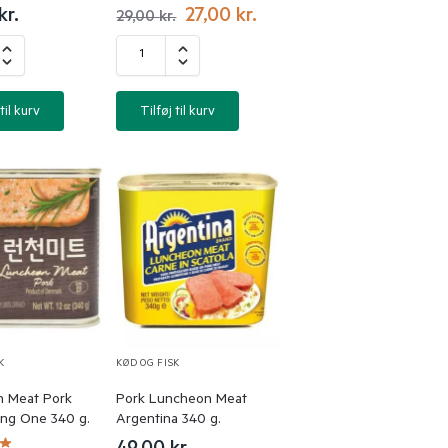
kr.
27,00
kr.
29,00
kr.
til kurv
Tilføj til kurv
K
KØD OG FISK
 Meat Pork
Pork Luncheon Meat
ng One 340 g.
Argentina 340 g.