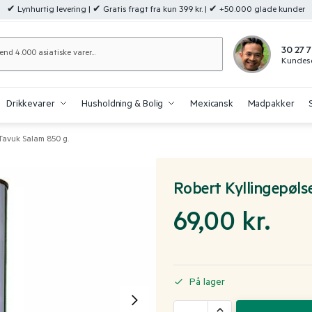
✔ Lynhurtig levering | ✔ Gratis fragt fra kun 399 kr. | ✔ +50.000 glade kunder
Søg
30 27 7
Kundese
Drikkevarer
Husholdning & Bolig
Mexicansk
Madpakker
 Tavuk Salam 850 g.
Robert Kyllingepøls
69,00
kr.
På lager