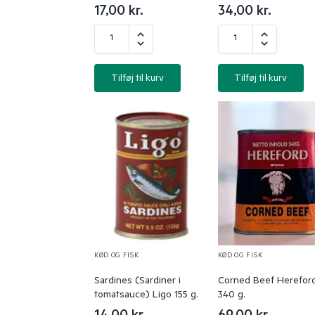
17,00
kr.
34,00
kr.
Tilføj til kurv
Tilføj til kurv
KØD OG FISK
KØD OG FISK
Sardines (Sardiner i
Corned Beef Herefor
tomatsauce) Ligo 155 g.
340 g.