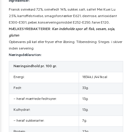
Ingredienser:
Fransk svinekød 72%, svinefedt 14%, sukker, salt, saltet Mei Kuei Lu
2.5%, kartoffelstivelse, smagsforstærker E621, dextrose, antioxidant
E300-E301, peber, konserveringsmiddel E252-E250, farve E120,
MÆLKESYREBAKTERIER
.
Kan indeholde spor af: fisk, sesam, soja,
gluten
Opbevares på køl eller fryser efter åbning. Tilberedning: Steges i skiver
inden servering
Næringsdeklaration:
Næringsindhold pr. 100 gr.
Energi:
1834kJ /441kcal
Fedt:
33g.
– heraf mættede fedtsyrer:
13g.
Kulhydrat:
13g.
– heraf sukkerarter:
7g.