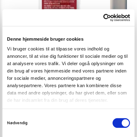
Denne hjemmeside bruger cookies
Vi bruger cookies til at tilpasse vores indhold og
annoncer, til at vise dig funktioner til sociale medier og til
at analysere vores trafik. Vi deler også oplysninger om
din brug af vores hjemmeside med vores partnere inden
KØD OG FISK
INSTANT NUDL
for sociale medier, annonceringspartnere og
Kam Yen Jan Kinesisk Pølse Chinese Style Pork
Nissin Demae 
analysepartnere. Vores partnere kan kombinere disse
Sausages 127 g.
Flavour 174 g.
data med andre oplysninger, du har givet dem, eller som
35,00
kr.
35,00
kr.
de har indsamlet fra din brug af deres tjenester.
Skriv mig op
S
Nødvendig
a
m