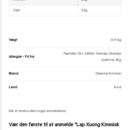
Protein:
23g.
Salt:
3,3g.
Vægt
0,17 kg
Nødder, Ost, Selleri, Sennep, Skaldyr,
Allergier - Fri for
Sulfitter, Æg
Brand
Oriental Kitchen
Land
Kina
Der er endnu ikke nogle anmeldelser.
Vær den første til at anmelde “Lap Xuong Kinesisk