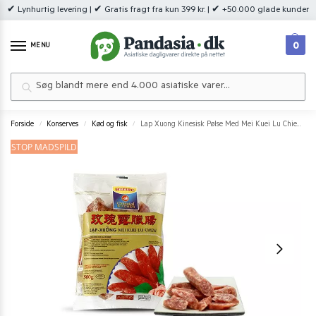
✔ Lynhurtig levering | ✔ Gratis fragt fra kun 399 kr. | ✔ +50.000 glade kunder
0
MENU
Søg
Forside
Konserves
Kød og fisk
Lap Xuong Kinesisk Pølse Med Mei Kuei Lu Chiew 500 g.
/
/
/
STOP MADSPILD