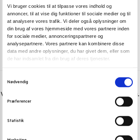
Q Cacao Mochi Strawberry Flavor 80 g.
He Fong Taro M
Vi bruger cookies til at tilpasse vores indhold og
annoncer, til at vise dig funktioner til sociale medier og til
29,00
kr.
35,00
kr.
at analysere vores trafik. Vi deler også oplysninger om
Tilføj til kurv
din brug af vores hjemmeside med vores partnere inden
for sociale medier, annonceringspartnere og
analysepartnere. Vores partnere kan kombinere disse
data med andre oplysninger, du har givet dem, eller som
de har indsamlet fra din brug af deres tjenester.
S
Nødvendig
a
Har du spørgsmål eller brug for hjælp?
m
Vi er lige her. Kundeservice sidder klar til at hjælpe dig.
t
Præferencer
y
Personlig rådgivning med et smil
k
Vi guider dig igennem asiatisk mad
k
Statistik
e
Telefon support
v