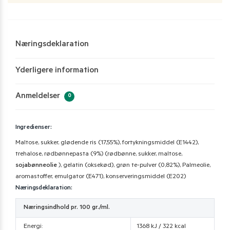
Næringsdeklaration
Yderligere information
Anmeldelser
0
Ingredienser:
Maltose, sukker, glødende ris (17,55%), fortykningsmiddel (E1442),
trehalose, rødbønnepasta (9%) (rødbønne, sukker, maltose,
sojabønneolie
), gelatin (oksekød), grøn te-pulver (0,82%), Palmeolie,
aromastoffer, emulgator (E471), konserveringsmiddel (E202)
Næringsdeklaration:
Næringsindhold pr. 100 gr./ml.
Energi:
1368 kJ / 322 kcal