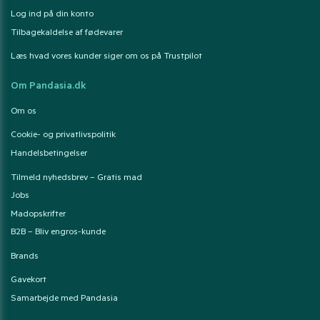
Log ind på din konto
Tilbagekaldelse af fødevarer
Læs hvad vores kunder siger om os på Trustpilot
Om Pandasia.dk
Om os
Cookie- og privatlivspolitik
Handelsbetingelser
Tilmeld nyhedsbrev – Gratis mad
Jobs
Madopskrifter
B2B – Bliv engros-kunde
Brands
Gavekort
Samarbejde med Pandasia