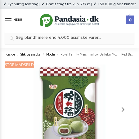
✔ Lynhurtig levering | ✔ Gratis fragt fra kun 399 kr. | ✔ +50.000 glade kunder
0
MENU
Søg
Forside
Slik og snacks
Mochi
Royal Family Marshmallow Daifuku Mochi Red Bean and Matcha 120 g.
/
/
/
STOP MADSPILD