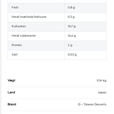
Fedt:
0,8 g.
Heraf mættede fedtsyrer:
0,3 g.
Kulhydrat:
76,7 g.
Heraf sukkerarter:
16,6 g.
Protein:
2 g.
Salt:
0,03 g.
Vægt
0,14 kg
Land
Japan
Brand
Q – Taiwan Desserts