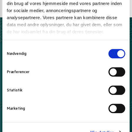
E-mail support
din brug af vores hjemmeside med vores partnere inden
for sociale medier, annonceringspartnere og
kundeservice@pandasia.dk
analysepartnere. Vores partnere kan kombinere disse
data med andre oplysninger, du har givet dem, eller som
Derfor har 10.000+ madelskere valgt Pandasia.dk
de har indsamlet fra din brug af deres tjenester.
5 stjerner på Trustpilot
S
Vi elsker tilfredse kunder
Nødvendig
a
m
100% sikker e-handel
Hos os handler du trygt og sikkert
t
Præferencer
y
Fri fragt over 399 kr.
k
- ellers fra kun 39 kr.
k
Statistik
Prisgaranti*
e
Danmarks bedste priser leveret til dig.
Læs mere
v
Marketing
a
l
Her kan du betale med
g