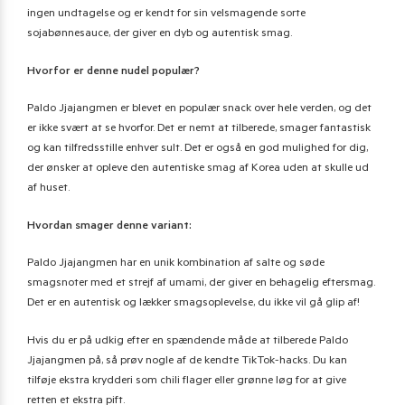
ingen undtagelse og er kendt for sin velsmagende sorte
sojabønnesauce, der giver en dyb og autentisk smag.
Hvorfor er denne nudel populær?
Paldo Jjajangmen er blevet en populær snack over hele verden, og det
er ikke svært at se hvorfor. Det er nemt at tilberede, smager fantastisk
og kan tilfredsstille enhver sult. Det er også en god mulighed for dig,
der ønsker at opleve den autentiske smag af Korea uden at skulle ud
af huset.
Hvordan smager denne variant:
Paldo Jjajangmen har en unik kombination af salte og søde
smagsnoter med et strejf af umami, der giver en behagelig eftersmag.
Det er en autentisk og lækker smagsoplevelse, du ikke vil gå glip af!
Hvis du er på udkig efter en spændende måde at tilberede Paldo
Jjajangmen på, så prøv nogle af de kendte TikTok-hacks. Du kan
tilføje ekstra krydderi som chili flager eller grønne løg for at give
retten et ekstra pift.