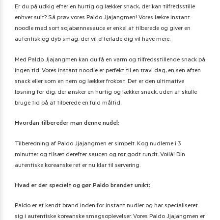
Er du på udkig efter en hurtig og lækker snack, der kan tilfredsstille
enhver sult? Så prøv vores Paldo Jjajangmen! Vores lækre instant
noodle med sort sojabønnesauce er enkel at tilberede og giver en
autentisk og dyb smag, der vil efterlade dig vil have mere.
Med Paldo Jjajangmen kan du få en varm og tilfredsstillende snack på
ingen tid. Vores instant noodle er perfekt til en travl dag, en sen aften
snack eller som en nem og lækker frokost. Det er den ultimative
løsning for dig, der ønsker en hurtig og lækker snack, uden at skulle
bruge tid på at tilberede en fuld måltid.
Hvordan tilbereder man denne nudel:
Tilberedning af Paldo Jjajangmen er simpelt. Kog nudlerne i 3
minutter og tilsæt derefter saucen og rør godt rundt. Voilà! Din
autentiske koreanske ret er nu klar til servering.
Hvad er der specielt og gør Paldo brandet unikt:
Paldo er et kendt brand inden for instant nudler og har specialiseret
sig i autentiske koreanske smagsoplevelser. Vores Paldo Jjajangmen er