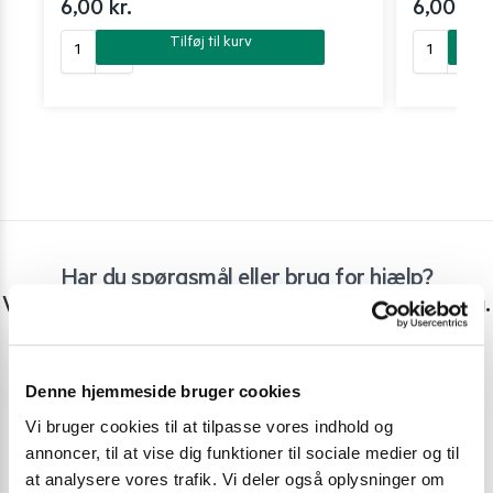
6,00
kr.
6,00
kr.
Tilføj til kurv
Har du spørgsmål eller brug for hjælp?
Vi er lige her. Kundeservice sidder klar til at hjælpe dig.
Personlig rådgivning med et smil
Denne hjemmeside bruger cookies
Vi guider dig igennem asiatisk mad
Vi bruger cookies til at tilpasse vores indhold og
Telefon support
annoncer, til at vise dig funktioner til sociale medier og til
Ring 30 27 78 78
at analysere vores trafik. Vi deler også oplysninger om