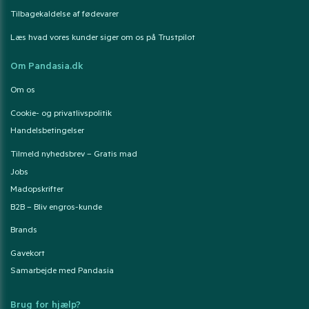
Tilbagekaldelse af fødevarer
Læs hvad vores kunder siger om os på Trustpilot
Om Pandasia.dk
Om os
Cookie- og privatlivspolitik
Handelsbetingelser
Tilmeld nyhedsbrev – Gratis mad
Jobs
Madopskrifter
B2B – Bliv engros-kunde
Brands
Gavekort
Samarbejde med Pandasia
Brug for hjælp?