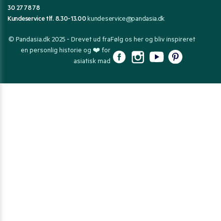
30 27 78 78
Kundeservice tlf. 8.30-13.00
kundeservice@pandasia.dk
© Pandasia.dk 2025 - Drevet ud fra
Følg os her og bliv inspireret
en personlig historie og ❤️ for
asiatisk mad