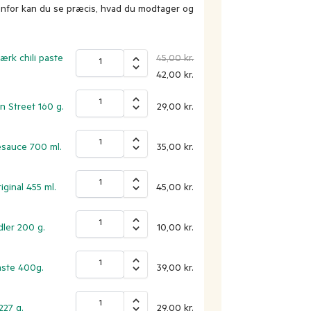
denfor kan du se præcis, hvad du modtager og
rk chili paste
45,00
kr.
42,00
kr.
n Street 160 g.
29,00
kr.
esauce 700 ml.
35,00
kr.
iginal 455 ml.
45,00
kr.
dler 200 g.
10,00
kr.
aste 400g.
39,00
kr.
227 g.
29,00
kr.