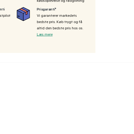
købsoplevelse og rådgivning
nti
Prisgaranti*
stpilot
Vi garanterer markedets
bedste pris. Køb trygt og få
altid den bedste pris hos os.
Læs mere