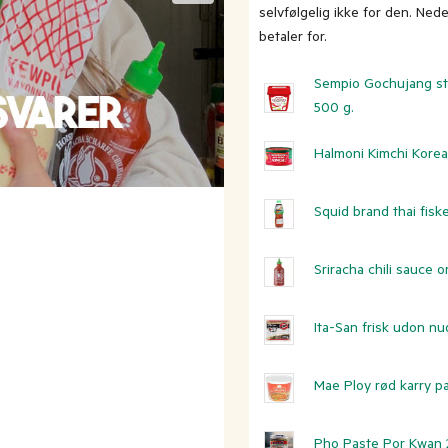
selvfølgelig ikke for den. Ne
betaler for.
Sempio Gochujang stæ
500 g.
Halmoni Kimchi Korea
Squid brand thai fisk
Sriracha chili sauce or
Ita-San frisk udon nu
Mae Ploy rød karry p
Pho Paste Por Kwan 