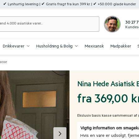
✔ Lynhurtig levering | ✔ Gratis fragt fra kun 399 kr. | ✔ +50.000 glade kunder
Søg
30 27 7
Kundese
Drikkevarer
Husholdning & Bolig
Mexicansk
Madpakker
Kasse
Nina Hede Asiatisk 
fra 369,00 kr
Ekslusiv basis kasse sammensat af
Vigtig information om smage
Hvis en vare er udsolgt, fjern