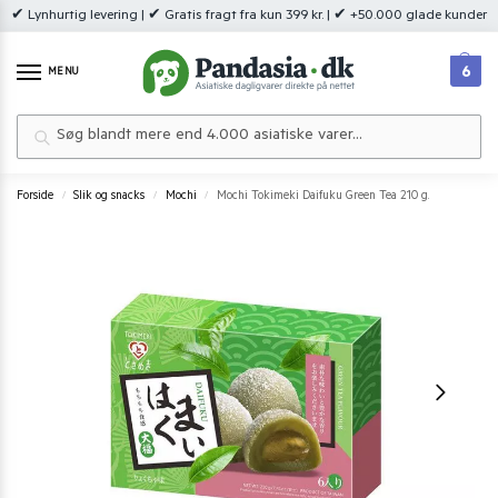
✔ Lynhurtig levering | ✔ Gratis fragt fra kun 399 kr. | ✔ +50.000 glade kunder
6
MENU
Søg
Forside
Slik og snacks
Mochi
Mochi Tokimeki Daifuku Green Tea 210 g.
/
/
/