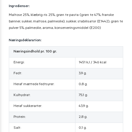
Ingredienser:
Maltose 25%, klæbrig ris 25%, grøn te pasta (grøn te 47%, franske
bønner, sukker, maltose, palmeolie), sukker, stabilisator (E1442), grøn te
pulver 5%, palmeolie, aroma, konserveringsmiddel (E200)
Næringsdeklaration:
Næringsindhold pr. 100 gr.
Energi:
1451 kJ / 346 kcal
Fedt:
3,9 g.
Heraf mættede fedtsyrer:
0,8 g.
Kulhydrat:
75,1 g.
Heraf sukkerarter:
43,9 g.
Protein:
2,8 g.
Salt:
0,1 g.