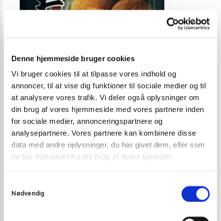
Denne hjemmeside bruger cookies
Vi bruger cookies til at tilpasse vores indhold og
annoncer, til at vise dig funktioner til sociale medier og til
at analysere vores trafik. Vi deler også oplysninger om
din brug af vores hjemmeside med vores partnere inden
MOCHI
MOCHI
for sociale medier, annonceringspartnere og
analysepartnere. Vores partnere kan kombinere disse
Yuki & Love mochi med peanuts 210 g.
Q Cherry Bloss
data med andre oplysninger, du har givet dem, eller som
35,00
kr.
29,00
kr
de har indsamlet fra din brug af deres tjenester.
Tilføj til kurv
S
Nødvendig
a
m
t