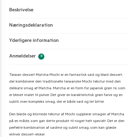
Beskrivelse
Næringsdeklaration
Yderligere information
Anmeldelser
0
Taiwan dessert Matcha Mochi er en fantastisk sød og blød dessert,
der kombinerer den traditionelle taiwanske Mochi tekstur med den
delikate smag af Matcha. Matcha er en form for japansk grøn te, som
er blevet malet til pulver. Det giver en karakteristisk grøn farve og en
subtil, men kompleks smag, der er både sød og let bitter.
Den bløde og klistrede tekstur af Mochi supplerer smagen af Matcha
på en måde, som gør dette produkt til noget helt specielt. Det er den
perfekte kombination af sødme og subtil smag, som kan glæde
enhver dessert-elsker.