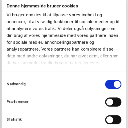
Denne hjemmeside bruger cookies
Gode alternativer til dette produkt
Vi bruger cookies til at tilpasse vores indhold og
annoncer, til at vise dig funktioner til sociale medier og til
at analysere vores trafik. Vi deler også oplysninger om
din brug af vores hjemmeside med vores partnere inden
for sociale medier, annonceringspartnere og
analysepartnere. Vores partnere kan kombinere disse
data med andre oplysninger, du har givet dem, eller som
de har indsamlet fra din brug af deres tjenester.
S
Nødvendig
a
m
t
Præferencer
y
k
k
Statistik
e