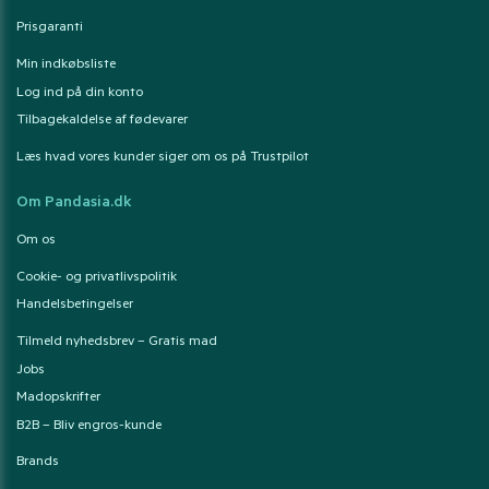
Prisgaranti
Min indkøbsliste
Log ind på din konto
Tilbagekaldelse af fødevarer
Læs hvad vores kunder siger om os på Trustpilot
Om Pandasia.dk
Om os
Cookie- og privatlivspolitik
Handelsbetingelser
Tilmeld nyhedsbrev – Gratis mad
Jobs
Madopskrifter
B2B – Bliv engros-kunde
Brands