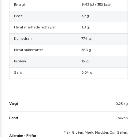
Energi:
1492 kJ / 352 kcal
Fedt:
3,9 g.
Heraf mættede fedtsyrer:
1,8 g.
Kulhydrat:
77,4 g.
Heraf sukkerarter:
38,3 g.
Protein:
1,9 g.
Salt:
0,04 g.
Vægt
0,25 kg
Land
Taiwan
Fisk, Gluten, Mælk, Nødder, Ost, Selleri,
Allergier - Fri for