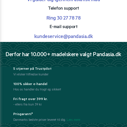
Vi guider dig igennem asiatisk mad
Telefon support
Ring 30 27 78 78
E-mail support
kundeservice@pandasia.dk
Derfor har 10.000+ madelskere valgt Pandasia.dk
5 stjerner på Trustpilot
Vi elsker tilfredse kunder
100% sikker e-handel
Hos os handler du trygt og sikkert
Fri fragt over 399 kr.
- ellers fra kun 39 kr.
Prisgaranti*
Danmarks bedste priser leveret til dig.
Læs mere