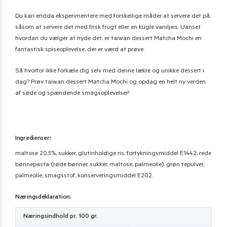
Du kan endda eksperimentere med forskellige måder at servere det på,
såsom at servere det med frisk frugt eller en kugle vaniljeis. Uanset
hvordan du vælger at nyde det, er taiwan dessert Matcha Mochi en
fantastisk spiseoplevelse, der er værd at prøve.
Så hvorfor ikke forkæle dig selv med denne lækre og unikke dessert i
dag? Prøv taiwan dessert Matcha Mochi og opdag en helt ny verden
af ​​søde og spændende smagsoplevelser!
Ingredienser:
maltose 20,5%, sukker, glutinholdige ris, fortykningsmiddel E1442, rede
bønnepasta (røde bønner, sukker, maltose, palmeolie), grøn tepulver,
palmeolie, smagsstof, konserveringsmiddel E202.
Næringsdeklaration:
Næringsindhold pr. 100 gr.