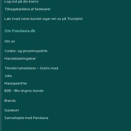
Log ind på din konto
Tilbagekaldelse af fødevarer
Læs hvad vores kunder siger om os på Trustpilot
Om Pandasia.dk
Om os
Cookie- og privatlivspolitik
Handelsbetingelser
Tilmeld nyhedsbrev – Gratis mad
Jobs
Madopskrifter
B2B – Bliv engros-kunde
Brands
Gavekort
Samarbejde med Pandasia