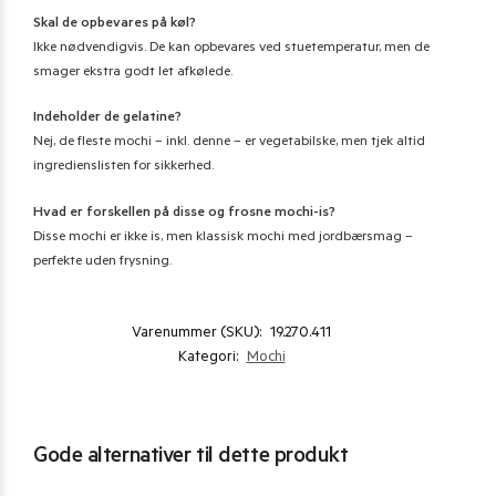
Skal de opbevares på køl?
Ikke nødvendigvis. De kan opbevares ved stuetemperatur, men de
smager ekstra godt let afkølede.
Indeholder de gelatine?
Nej, de fleste mochi – inkl. denne – er vegetabilske, men tjek altid
ingredienslisten for sikkerhed.
Hvad er forskellen på disse og frosne mochi-is?
Disse mochi er ikke is, men klassisk mochi med jordbærsmag –
perfekte uden frysning.
Varenummer (SKU):
19.270.411
Kategori:
Mochi
Gode alternativer til dette produkt