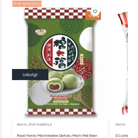
STOP MADSPILD
-78%
MOCHI
,
STOP MADSPILD
MOCHI
Royal Family Marshmallow Daifuku Mochi Red Bean
Q Custard Moc