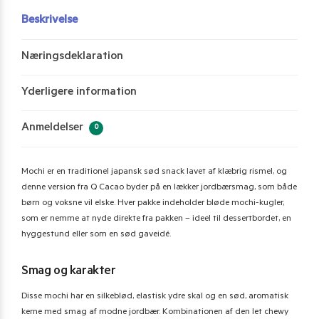
Beskrivelse
Næringsdeklaration
Yderligere information
Anmeldelser
0
Mochi er en traditionel japansk sød snack lavet af klæbrig rismel, og
denne version fra Q Cacao byder på en lækker jordbærsmag, som både
børn og voksne vil elske. Hver pakke indeholder bløde mochi-kugler,
som er nemme at nyde direkte fra pakken – ideel til dessertbordet, en
hyggestund eller som en sød gaveidé.
Smag og karakter
Disse mochi har en silkeblød, elastisk ydre skal og en sød, aromatisk
kerne med smag af modne jordbær. Kombinationen af den let chewy