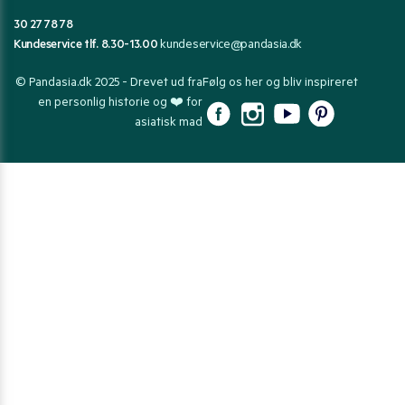
30 27 78 78
Kundeservice tlf. 8.30-13.00
kundeservice@pandasia.dk
© Pandasia.dk 2025 - Drevet ud fra
Følg os her og bliv inspireret
en personlig historie og ❤️ for
asiatisk mad