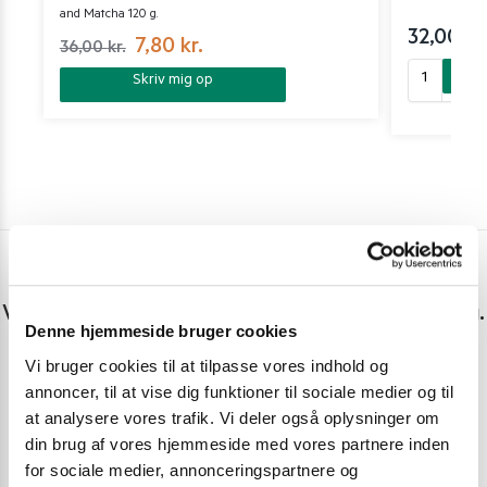
and Matcha 120 g.
32,00
kr
7,80
kr.
36,00
kr.
Skriv mig op
Har du spørgsmål eller brug for hjælp?
Vi er lige her. Kundeservice sidder klar til at hjælpe dig.
Denne hjemmeside bruger cookies
Personlig rådgivning med et smil
Vi bruger cookies til at tilpasse vores indhold og
annoncer, til at vise dig funktioner til sociale medier og til
Vi guider dig igennem asiatisk mad
at analysere vores trafik. Vi deler også oplysninger om
Telefon support
din brug af vores hjemmeside med vores partnere inden
for sociale medier, annonceringspartnere og
Ring 30 27 78 78