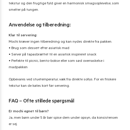
tekstur og den frugtige fyld giver en harmonisk smagsoplevelse, som
smelter på tungen.
Anvendelse og tilberedning:
Klar til servering:
Mochi kræver ingen tilberedning og kan nydes direkte fra pakken.
• Brug som dessert efter asiatisk mad
• Server på tapasbrættet til en asiatisk inspireret snack
• Perfekte til picnic, bento-bokse eller som sød overraskelse i
madpakken
Opbevares ved stuetemperatur, væk fra direkte sollys. For en friskere
tekstur kan de køles kort før servering.
FAQ – Ofte stillede spørgsmål
Er mochi egnet til børn?
Ja, men børn under 5 år bør spise dem under opsyn, da konsistensen
er sej.