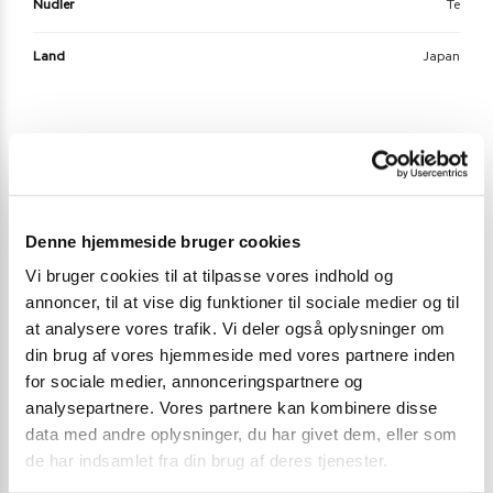
Nudler
Te
Land
Japan
Der er endnu ikke nogle anmeldelser.
Vær den første til at anmelde “Matcha Si Ø7,5 cm |
L16 cm”
Denne hjemmeside bruger cookies
Vi bruger cookies til at tilpasse vores indhold og
Du skal være
logged in
for at afgive en anmeldelse.
annoncer, til at vise dig funktioner til sociale medier og til
at analysere vores trafik. Vi deler også oplysninger om
din brug af vores hjemmeside med vores partnere inden
Varenummer (SKU):
6089329
for sociale medier, annonceringspartnere og
Kategorier:
Kaffe og Te
,
Matcha te sæt & udstyr
,
Te
analysepartnere. Vores partnere kan kombinere disse
data med andre oplysninger, du har givet dem, eller som
de har indsamlet fra din brug af deres tjenester.
Gode alternativer til dette produkt