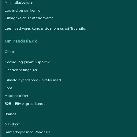
Min indkøbsliste
Log ind på din konto
Tilbagekaldelse af fødevarer
Læs hvad vores kunder siger om os på Trustpilot
Om Pandasia.dk
Om os
Cookie- og privatlivspolitik
Handelsbetingelser
Tilmeld nyhedsbrev – Gratis mad
Jobs
Madopskrifter
B2B – Bliv engros-kunde
Brands
Gavekort
Samarbejde med Pandasia