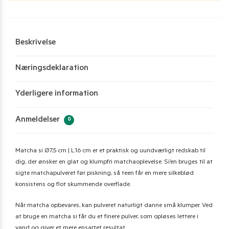
Beskrivelse
Næringsdeklaration
Yderligere information
Anmeldelser
0
Matcha si Ø7,5 cm | L16 cm er et praktisk og uundværligt redskab til
dig, der ønsker en glat og klumpfri matchaoplevelse. Si’en bruges til at
sigte matchapulveret før piskning, så teen får en mere silkeblød
konsistens og flot skummende overflade.
Når matcha opbevares, kan pulveret naturligt danne små klumper. Ved
at bruge en matcha si får du et finere pulver, som opløses lettere i
vand og giver et mere ensartet resultat.