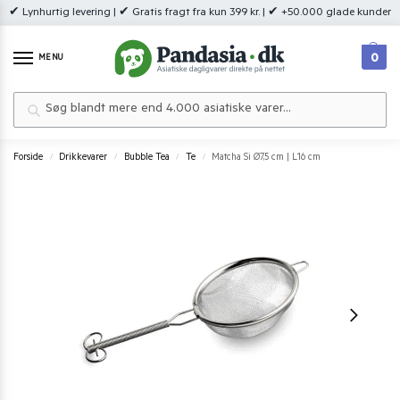
✔ Lynhurtig levering | ✔ Gratis fragt fra kun 399 kr. | ✔ +50.000 glade kunder
0
MENU
Søg
Forside
Drikkevarer
Bubble Tea
Te
Matcha Si Ø7,5 cm | L16 cm
/
/
/
/