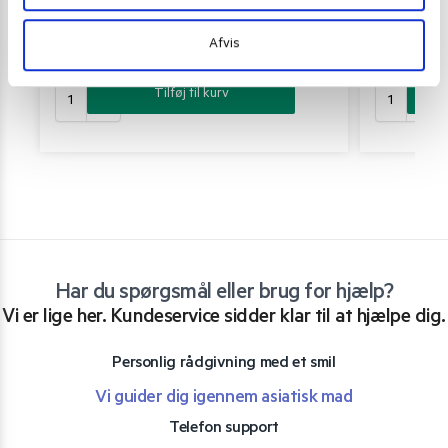
Oi Ocha Green Tea teabags 20 breve 40 g.
Possmei Assam
Afvis
52,00
kr.
119,00
kr
Tilføj til kurv
Har du spørgsmål eller brug for hjælp?
Vi er lige her. Kundeservice sidder klar til at hjælpe dig.
Personlig rådgivning med et smil
Vi guider dig igennem asiatisk mad
Telefon support