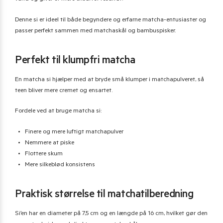
Denne si er ideel til både begyndere og erfarne matcha-entusiaster og
passer perfekt sammen med matchaskål og bambuspisker.
Perfekt til klumpfri matcha
En matcha si hjælper med at bryde små klumper i matchapulveret, så
teen bliver mere cremet og ensartet.
Fordele ved at bruge matcha si:
Finere og mere luftigt matchapulver
Nemmere at piske
Flottere skum
Mere silkeblød konsistens
Praktisk størrelse til matchatilberedning
Si’en har en diameter på 7,5 cm og en længde på 16 cm, hvilket gør den