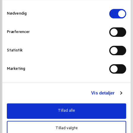
S
Nødvendig
a
m
t
Præferencer
y
k
k
Statistik
e
v
Marketing
a
l
g
Vis detaljer
Tillad alle
Tillad valgte
JUL
,
KAFFE OG TE
KAFFE OG TE
,