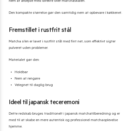
nem at arbejde med direkte over matchaskålen.
Den kompakte størrelse gør den samtidig nem at opbevare i køkkenet.
Fremstillet i rustfrit stål
Matcha si’en er lavet i rustfrit stål med fint net, som effektivt sigter
pulveret uden problemer.
Materialet gør den:
Holdbar
Nem at rengøre
Velegnet til daglig brug
Ideel til japansk teceremoni
Dette redskab bruges traditionelt i japansk matchatilberedning og er
med til at skabe en mere autentisk og professionel matchaoplevelse
hjemme.