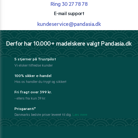
Ring 30 27 78 78
E-mail support
kundeservice@pandasia.dk
Derfor har 10.000+ madelskere valgt Pandasia.dk
5 stjerner på Trustpilot
Vi elsker tilfredse kunder
100% sikker e-handel
Hos os handler du trygt og sikkert
Fri fragt over 399 kr.
- ellers fra kun 39 kr.
Prisgaranti*
Danmarks bedste priser leveret til dig.
Læs mere