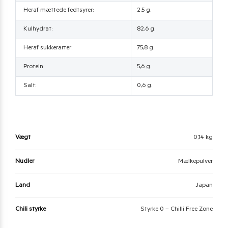
Heraf mættede fedtsyrer:
2,5 g.
Kulhydrat:
82,6 g.
Heraf sukkerarter:
75,8 g.
Protein:
5,6 g.
Salt:
0,6 g.
Vægt
0,14 kg
Nudler
Mælkepulver
Land
Japan
Chili styrke
Styrke 0 – Chilli Free Zone