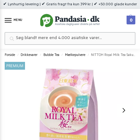
✔ Lynhurtig levering | ✔ Gratis fragt fra kun 399 kr. | ✔ +50.000 glade kunder
0
MENU
Søg
Forside
Drikkevarer
Bubble Tea
Mælkepulvere
NITTOH Royal Milk Tea Sakura 140 g.
/
/
/
/
PREMIUM