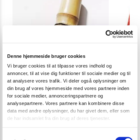
Denne hjemmeside bruger cookies
Vi bruger cookies til at tilpasse vores indhold og
annoncer, til at vise dig funktioner til sociale medier og til
at analysere vores trafik. Vi deler også oplysninger om
din brug af vores hjemmeside med vores partnere inden
for sociale medier, annonceringspartnere og
analysepartnere. Vores partnere kan kombinere disse
KAFFE OG TE
,
MATCHA TE SÆT & UDSTYR
,
SUGERØR,
KAFFE OG TE
data med andre oplysninger, du har givet dem, eller som
KOPPER OG UDSTYR
de har indsamlet fra din brug af deres tjenester.
Matcha piskeris
NITTO Royal Mi
99,00
kr.
69,00
kr
S