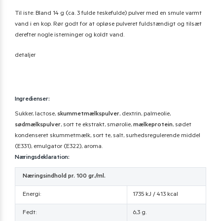
Til iste: Bland 14 g (ca. 3 fulde teskefulde) pulver med en smule varmt
vand i en kop. Rør godt for at opløse pulveret fuldstændigt og tilsæt
derefter nogle isterninger og koldt vand.
detaljer
Ingredienser:
Sukker, lactose,
skummetmælkspulver
, dextrin, palmeolie,
sødmælkspulver
, sort te ekstrakt, smørolie,
mælkeprotein
, sødet
kondenseret skummetmælk, sort te, salt, surhedsregulerende middel
(E331), emulgator (E322), aroma.
Næringsdeklaration:
Næringsindhold pr. 100 gr./ml.
Energi:
1735 kJ / 413 kcal
Fedt:
6,3 g.