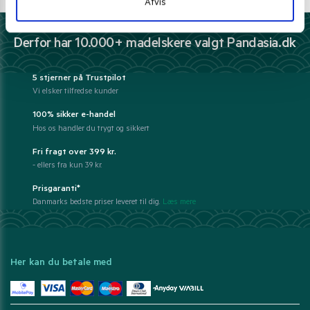
kundeservice@pandasia.dk
Afvis
Derfor har 10.000+ madelskere valgt Pandasia.dk
5 stjerner på Trustpilot
Vi elsker tilfredse kunder
100% sikker e-handel
Hos os handler du trygt og sikkert
Fri fragt over 399 kr.
- ellers fra kun 39 kr.
Prisgaranti*
Danmarks bedste priser leveret til dig.
Læs mere
Her kan du betale med