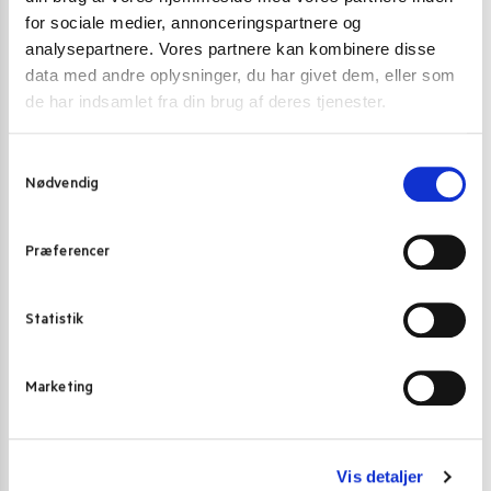
for sociale medier, annonceringspartnere og
Du skal være
logged in
for at afgive en anmeldelse.
analysepartnere. Vores partnere kan kombinere disse
data med andre oplysninger, du har givet dem, eller som
de har indsamlet fra din brug af deres tjenester.
Varenummer (SKU):
7047
Kategori:
Instant nudler & kopnudler
S
Nødvendig
a
m
t
Gode alternativer til dette produkt
Præferencer
y
k
k
Statistik
e
v
Marketing
a
l
g
Vis detaljer