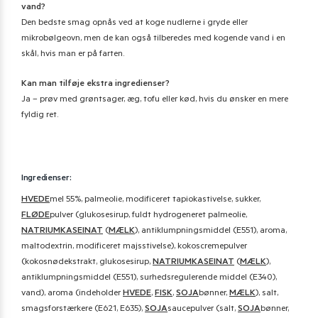
vand?
Den bedste smag opnås ved at koge nudlerne i gryde eller
mikrobølgeovn, men de kan også tilberedes med kogende vand i en
skål, hvis man er på farten.
Kan man tilføje ekstra ingredienser?
Ja – prøv med grøntsager, æg, tofu eller kød, hvis du ønsker en mere
fyldig ret.
Ingredienser:
HVEDE
mel 55%, palmeolie, modificeret tapiokastivelse, sukker,
FLØDE
pulver (glukosesirup, fuldt hydrogeneret palmeolie,
NATRIUMKASEINAT
(
MÆLK
), antiklumpningsmiddel (E551), aroma,
maltodextrin, modificeret majsstivelse), kokoscremepulver
(kokosnødekstrakt, glukosesirup,
NATRIUMKASEINAT
(
MÆLK
),
antiklumpningsmiddel (E551), surhedsregulerende middel (E340),
vand), aroma (indeholder
HVEDE
,
FISK
,
SOJA
bønner,
MÆLK
), salt,
smagsforstærkere (E621, E635),
SOJA
saucepulver (salt,
SOJA
bønner,