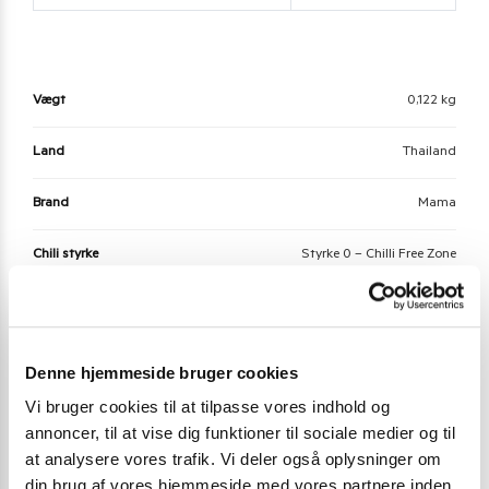
Vægt
0,122 kg
Land
Thailand
Brand
Mama
Chili styrke
Styrke 0 – Chilli Free Zone
Allergier - Fri for
Nødder, Ost, Sennep, Sulfitter
Denne hjemmeside bruger cookies
Der er endnu ikke nogle anmeldelser.
Vi bruger cookies til at tilpasse vores indhold og
annoncer, til at vise dig funktioner til sociale medier og til
Vær den første til at anmelde “MAMA Instant
at analysere vores trafik. Vi deler også oplysninger om
Panang Noodles 85 g.”
din brug af vores hjemmeside med vores partnere inden