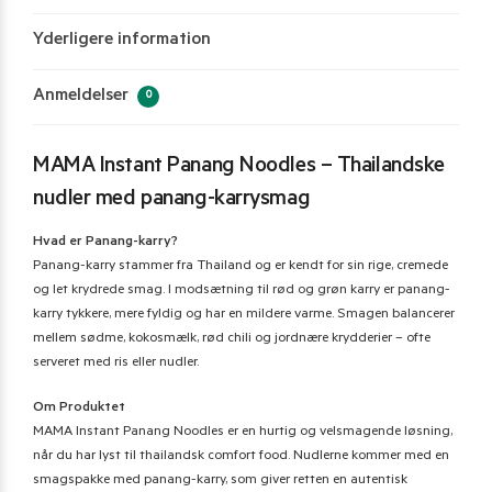
Yderligere information
Anmeldelser
0
MAMA Instant Panang Noodles – Thailandske
nudler med panang-karrysmag
Hvad er Panang-karry?
Panang-karry stammer fra Thailand og er kendt for sin rige, cremede
og let krydrede smag. I modsætning til rød og grøn karry er panang-
karry tykkere, mere fyldig og har en mildere varme. Smagen balancerer
mellem sødme, kokosmælk, rød chili og jordnære krydderier – ofte
serveret med ris eller nudler.
Om Produktet
MAMA Instant Panang Noodles er en hurtig og velsmagende løsning,
når du har lyst til thailandsk comfort food. Nudlerne kommer med en
smagspakke med panang-karry, som giver retten en autentisk