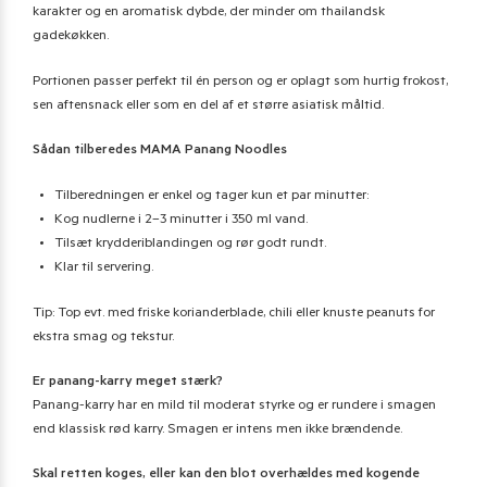
karakter og en aromatisk dybde, der minder om thailandsk
gadekøkken.
Portionen passer perfekt til én person og er oplagt som hurtig frokost,
sen aftensnack eller som en del af et større asiatisk måltid.
Sådan tilberedes MAMA Panang Noodles
Tilberedningen er enkel og tager kun et par minutter:
Kog nudlerne i 2–3 minutter i 350 ml vand.
Tilsæt krydderiblandingen og rør godt rundt.
Klar til servering.
Tip: Top evt. med friske korianderblade, chili eller knuste peanuts for
ekstra smag og tekstur.
Er panang-karry meget stærk?
Panang-karry har en mild til moderat styrke og er rundere i smagen
end klassisk rød karry. Smagen er intens men ikke brændende.
Skal retten koges, eller kan den blot overhældes med kogende