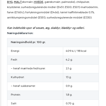
BYG
,
MALT
ekstrakt,
HVEDE
, gærekstrakt, palmeolie), chilipulver,
krydderier, surhedsregulerende midler (E451, E500, E501) maltodextrin,
farve (E160c), fortykningsmiddel (E466), tørret kaffirlimeblade 0,1%,
antiklumpningsmdidel (E551), surhedsregulerende middel (E330).
Kan indeholde spor af sesam, æg, skaldyr, bløddyr og selleri.
Næringsdeklaration:
Næringsindhold pr. 100 gr.
Energi:
409 kJ / 98 kcal
Fedt:
4,2 g.
– heraf mættede fedtsyrer:
2,1 g.
Kulhydrat:
13 g.
– heraf sukkerarter:
0,9 g.
Protein:
1,8 g.
Salt:
0,70 g.