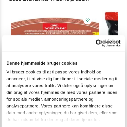
Gode alternativer til dette produkt
Denne hjemmeside bruger cookies
Vi bruger cookies til at tilpasse vores indhold og
annoncer, til at vise dig funktioner til sociale medier og til
at analysere vores trafik. Vi deler også oplysninger om
din brug af vores hjemmeside med vores partnere inden
for sociale medier, annonceringspartnere og
analysepartnere. Vores partnere kan kombinere disse
data med andre oplysninger, du har givet dem, eller som
de har indsamlet fra din brug af deres tjenester.
BLACK FRIDAY
,
INSTANT NUDLER & KOPNUDLER
INSTANT NUDL