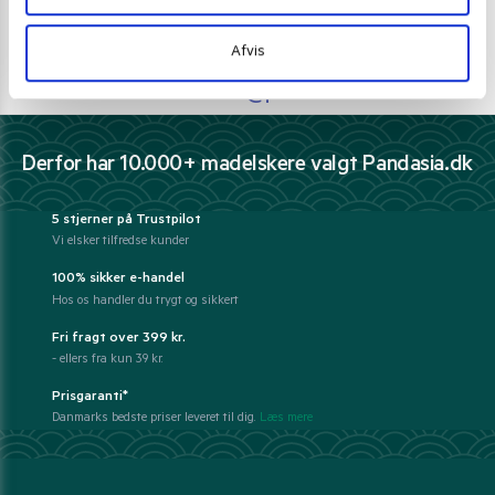
Ring 30 27 78 78
Afvis
E-mail support
kundeservice@pandasia.dk
Derfor har 10.000+ madelskere valgt Pandasia.dk
5 stjerner på Trustpilot
Vi elsker tilfredse kunder
100% sikker e-handel
Hos os handler du trygt og sikkert
Fri fragt over 399 kr.
- ellers fra kun 39 kr.
Prisgaranti*
Danmarks bedste priser leveret til dig.
Læs mere