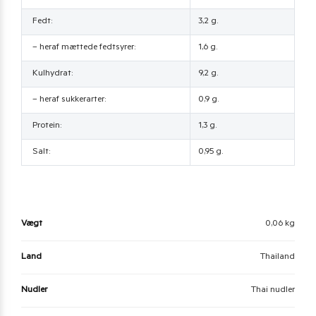
Fedt:
3,2 g.
– heraf mættede fedtsyrer:
1,6 g.
Kulhydrat:
9,2 g.
– heraf sukkerarter:
0,9 g.
Protein:
1,3 g.
Salt:
0,95 g.
Vægt
0,06 kg
Land
Thailand
Nudler
Thai nudler