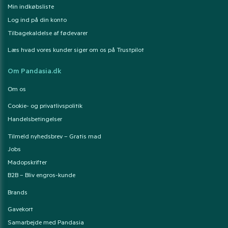
Min indkøbsliste
Log ind på din konto
Tilbagekaldelse af fødevarer
Læs hvad vores kunder siger om os på Trustpilot
Om Pandasia.dk
Om os
Cookie- og privatlivspolitik
Handelsbetingelser
Tilmeld nyhedsbrev – Gratis mad
Jobs
Madopskrifter
B2B – Bliv engros-kunde
Brands
Gavekort
Samarbejde med Pandasia