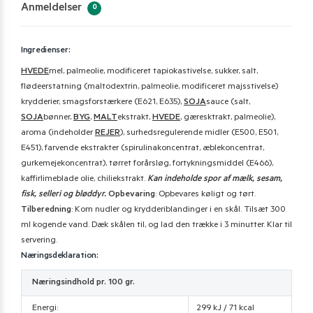
Anmeldelser
0
Ingredienser:
HVEDE
mel, palmeolie, modificeret tapiokastivelse, sukker, salt,
flødeerstatning (maltodextrin, palmeolie, modificeret majsstivelse)
krydderier, smagsforstærkere (E621, E635),
SOJA
sauce (salt,
SOJA
bønner,
BYG
,
MALT
ekstrakt,
HVEDE
, gæresktrakt, palmeolie),
aroma (indeholder
REJER
), surhedsregulerende midler (E500, E501,
E451), farvende ekstrakter (spirulinakoncentrat, æblekoncentrat,
gurkemejekoncentrat), tørret forårsløg, fortykningsmiddel (E466),
kaffirlimeblade olie, chiliekstrakt.
Kan indeholde spor af mælk, sesam,
fisk, selleri og bløddyr.
Opbevaring
: Opbevares køligt og tørt.
Tilberedning
: Kom nudler og krydderiblandinger i en skål. Tilsæt 300
ml kogende vand. Dæk skålen til, og lad den trække i 3 minutter. Klar til
servering.
Næringsdeklaration:
Næringsindhold pr. 100 gr.
Energi:
299 kJ / 71 kcal