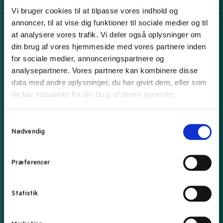
Danmarks bedste priser leveret til dig.
Læs mere
Vi bruger cookies til at tilpasse vores indhold og
annoncer, til at vise dig funktioner til sociale medier og til
at analysere vores trafik. Vi deler også oplysninger om
din brug af vores hjemmeside med vores partnere inden
Her kan du betale med
for sociale medier, annonceringspartnere og
analysepartnere. Vores partnere kan kombinere disse
data med andre oplysninger, du har givet dem, eller som
de har indsamlet fra din brug af deres tjenester.
Din ordre pakkes forsigtigt og sendes med
S
Nødvendig
a
m
Ugentlige tilbud?
t
Præferencer
y
Dit navn
k
k
Statistik
e
Din e-mail adresse
v