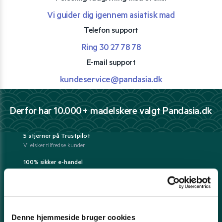
Vi guider dig igennem asiatisk mad
Telefon support
Ring 30 27 78 78
E-mail support
kundeservice@pandasia.dk
Derfor har 10.000+ madelskere valgt Pandasia.dk
5 stjerner på Trustpilot
Vi elsker tilfredse kunder
100% sikker e-handel
Hos os handler du trygt og sikkert
Fri fragt over 399 kr.
- ellers fra kun 39 kr.
Prisgaranti*
Denne hjemmeside bruger cookies