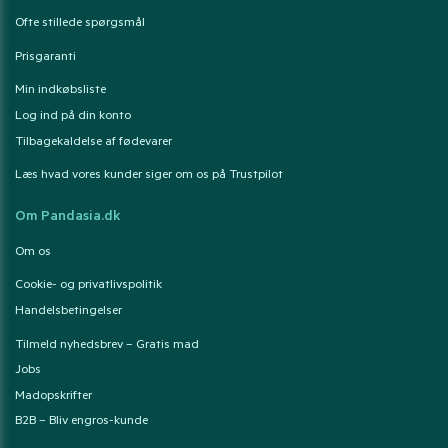
Ofte stillede spørgsmål
Prisgaranti
Min indkøbsliste
Log ind på din konto
Tilbagekaldelse af fødevarer
Læs hvad vores kunder siger om os på Trustpilot
Om Pandasia.dk
Om os
Cookie- og privatlivspolitik
Handelsbetingelser
Tilmeld nyhedsbrev – Gratis mad
Jobs
Madopskrifter
B2B – Bliv engros-kunde