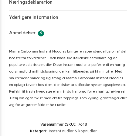
Næringsdeklaration
Yderligere information
Anmeldelser
0
Mama Carbonara Instant Noodles bringer en spændende fusion af det
bedste fra to verdener – den klassiske italienske carbonara og de
populære asiatiske nudler. Disse instant nudler er perfekte til en hurtig
og smagfuld måltidsløsning, der kan tilberedes på få minutter. Med
sin cremede sauce og rig smag er Mama Carbonara Instant Noodles
en oplagt favorit hos dem, der elsker at udforske nye smagsoplevelser.
Perfekt til travle hverdage eller når du har brug for en hurtig, lækker ret.
Tilføj din egen twist med ekstra toppings som kylling, grøntsager eller
æg for at gøre måltidet helt unikt.
Varenummer (SKU):
7648
Kategori:
Instant nudler & kopnudler