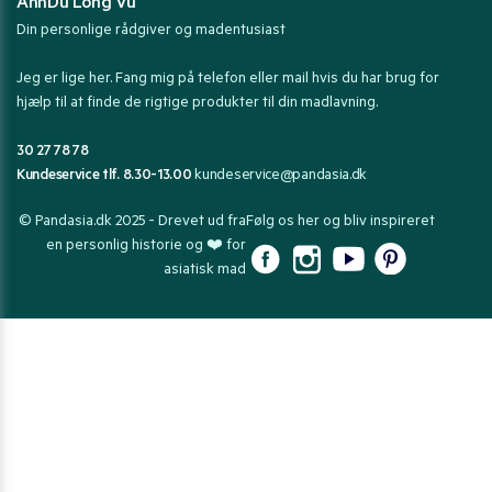
AnhDu Long Vu
Din personlige rådgiver og madentusiast
Jeg er lige her. Fang mig på telefon eller mail hvis du har brug for
hjælp til at finde de rigtige produkter til din madlavning.
30 27 78 78
Kundeservice tlf. 8.30-13.00
kundeservice@pandasia.dk
© Pandasia.dk 2025 - Drevet ud fra
Følg os her og bliv inspireret
en personlig historie og ❤️ for
asiatisk mad