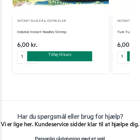
INSTANT NUDLER & KOPNUDLER
INSTANT NUDL
Indomie Instant Noodles Shrimp
Yum Yum insta
6,00
kr.
6,00
kr.
Tilføj til kurv
Har du spørgsmål eller brug for hjælp?
Vi er lige her. Kundeservice sidder klar til at hjælpe dig.
Personlig rådgivning med et smil