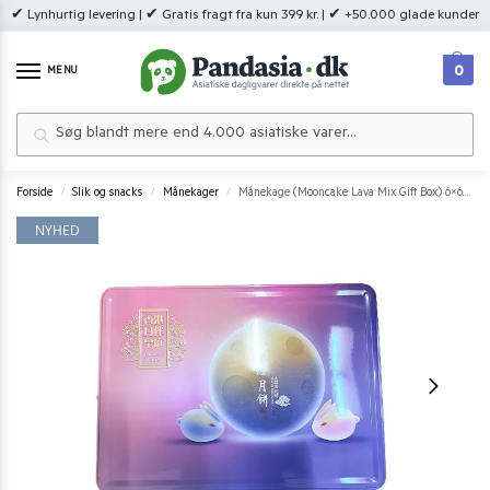
✔ Lynhurtig levering | ✔ Gratis fragt fra kun 399 kr. | ✔ +50.000 glade kunder
0
MENU
Søg
Forside
Slik og snacks
Månekager
Månekage (Mooncake Lava Mix Gift Box) 6×60 g.
/
/
/
NYHED