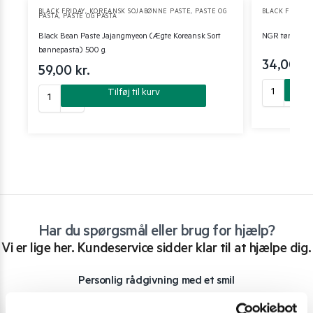
BLACK FRIDAY
,
KOREANSK SOJABØNNE PASTE
,
PASTE OG
BLACK FRIDAY
,
PASTA
,
PASTE OG PASTA
Black Bean Paste Jajangmyeon (Ægte Koreansk Sort
NGR tørret chil
bønnepasta) 500 g.
34,00
kr
59,00
kr.
Tilføj til kurv
Har du spørgsmål eller brug for hjælp?
Vi er lige her. Kundeservice sidder klar til at hjælpe dig.
Personlig rådgivning med et smil
Vi guider dig igennem asiatisk mad