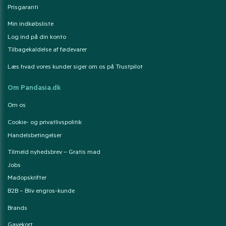
Prisgaranti
Min indkøbsliste
Log ind på din konto
Tilbagekaldelse af fødevarer
Læs hvad vores kunder siger om os på Trustpilot
Om Pandasia.dk
Om os
Cookie- og privatlivspolitik
Handelsbetingelser
Tilmeld nyhedsbrev – Gratis mad
Jobs
Madopskrifter
B2B – Bliv engros-kunde
Brands
Gavekort