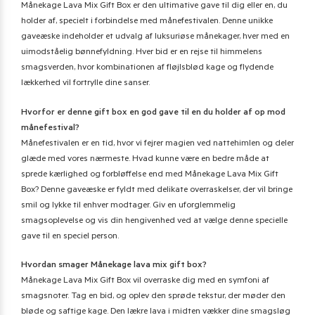
Månekage Lava Mix Gift Box er den ultimative gave til dig eller en, du
holder af, specielt i forbindelse med månefestivalen. Denne unikke
gaveæske indeholder et udvalg af luksuriøse månekager, hver med en
uimodståelig bønnefyldning. Hver bid er en rejse til himmelens
smagsverden, hvor kombinationen af fløjlsblød kage og flydende
lækkerhed vil fortrylle dine sanser.
Hvorfor er denne gift box en god gave til en du holder af op mod
månefestival?
Månefestivalen er en tid, hvor vi fejrer magien ved nattehimlen og deler
glæde med vores nærmeste. Hvad kunne være en bedre måde at
sprede kærlighed og forbløffelse end med Månekage Lava Mix Gift
Box? Denne gaveæske er fyldt med delikate overraskelser, der vil bringe
smil og lykke til enhver modtager. Giv en uforglemmelig
smagsoplevelse og vis din hengivenhed ved at vælge denne specielle
gave til en speciel person.
Hvordan smager Månekage lava mix gift box?
Månekage Lava Mix Gift Box vil overraske dig med en symfoni af
smagsnoter. Tag en bid, og oplev den sprøde tekstur, der møder den
bløde og saftige kage. Den lækre lava i midten vækker dine smagsløg