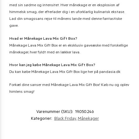
med sin sødme og intensitet. Hver månekage er en eksplosion af
himmelsk smag, der efterlader dig i en uforklarlig kulinarisk ekstase.
Lad din smagssans rejse til månens lande med denne fantastiske
gave.
Hvad er Månekage Lava Mix Gift Box?
Månekage Lava Mix Gift Box er en eksklusiv gaveæske med forskellige
månekager, hver fyldt med en lækker lava.
Hvor kan jeg købe Månekage Lava Mix Gift Box?
Du kan købe Månekage Lava Mix Gift Box lige her på pandasia.dk
Forkæl dine sanser med Månekage Lava Mix Gift Box! Køb nu og oplev
himlens smag!
Varenummer (SKU):
19.050.246
Kategorier:
Black Friday
,
Månekager