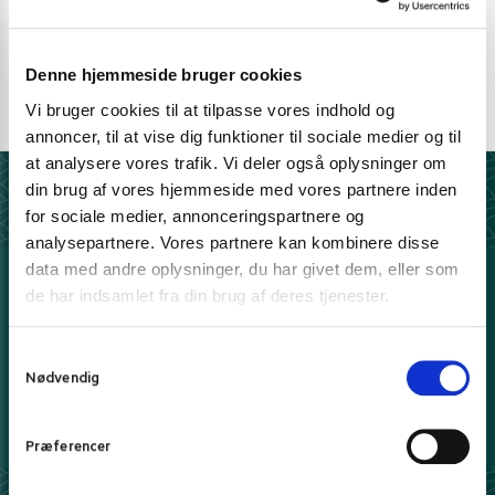
Telefon support
Ring 30 27 78 78
Denne hjemmeside bruger cookies
E-mail support
Vi bruger cookies til at tilpasse vores indhold og
kundeservice@pandasia.dk
annoncer, til at vise dig funktioner til sociale medier og til
at analysere vores trafik. Vi deler også oplysninger om
din brug af vores hjemmeside med vores partnere inden
Derfor har 10.000+ madelskere valgt Pandasia.dk
for sociale medier, annonceringspartnere og
analysepartnere. Vores partnere kan kombinere disse
5 stjerner på Trustpilot
data med andre oplysninger, du har givet dem, eller som
Vi elsker tilfredse kunder
de har indsamlet fra din brug af deres tjenester.
100% sikker e-handel
Hos os handler du trygt og sikkert
S
Fri fragt over 399 kr.
Nødvendig
a
- ellers fra kun 39 kr.
m
t
Prisgaranti*
Præferencer
Danmarks bedste priser leveret til dig.
Læs mere
y
k