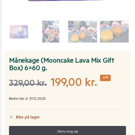
Månekage (Mooncake Lava Mix Gift
Box) 6×60 g.
-40%
199,00
kr.
329,00
kr.
Bedst før d. 31.12.2025
Ikke på lager