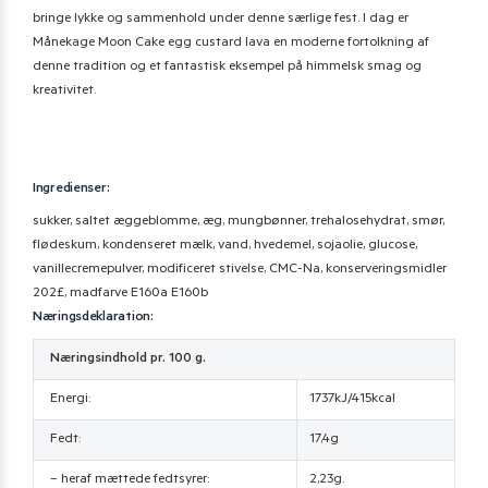
bringe lykke og sammenhold under denne særlige fest. I dag er
Månekage Moon Cake egg custard lava en moderne fortolkning af
denne tradition og et fantastisk eksempel på himmelsk smag og
kreativitet.
Ingredienser:
sukker, saltet æggeblomme, æg, mungbønner, trehalosehydrat, smør,
flødeskum, kondenseret mælk, vand, hvedemel, sojaolie, glucose,
vanillecremepulver, modificeret stivelse, CMC-Na, konserveringsmidler
202£, madfarve E160a E160b
Næringsdeklaration:
Næringsindhold pr. 100 g.
Energi:
1737kJ/415kcal
Fedt:
17,4g
– heraf mættede fedtsyrer:
2,23g.