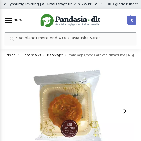
✔ Lynhurtig levering | ✔ Gratis fragt fra kun 399 kr. | ✔ +50.000 glade kunder
0
MENU
Søg
Forside
Slik og snacks
Månekager
Månekage (Moon Cake egg custard lava) 45 g.
/
/
/