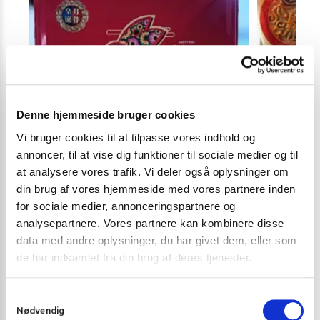
Denne hjemmeside bruger cookies
Vi bruger cookies til at tilpasse vores indhold og
annoncer, til at vise dig funktioner til sociale medier og til
at analysere vores trafik. Vi deler også oplysninger om
din brug af vores hjemmeside med vores partnere inden
for sociale medier, annonceringspartnere og
analysepartnere. Vores partnere kan kombinere disse
BLACK FRIDAY
,
MÅNEKAGER
MÅNEKAGER
,
data med andre oplysninger, du har givet dem, eller som
Månekager (Mooncake 1 Yolk Green Bean) 4 stk. 750 g.
Mooncake Tast
de har indsamlet fra din brug af deres tjenester.
199,00
kr.
Fra 179,
349,00
kr.
S
Skriv mig op
Nødvendig
a