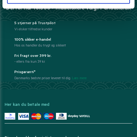
Derfor har 10.000+ madelskere valgt Pandasia.dk
5 stjerner på Trustpilot
Vi elsker tilfredse kunder
100% sikker e-handel
Hos os handler du trygt og sikkert
Fri fragt over 399 kr.
- ellers fra kun 39 kr.
Prisgaranti*
Danmarks bedste priser leveret til dig.
Læs mere
Her kan du betale med