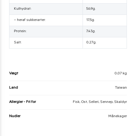
Kulhydrat:
56,9g.
– heraf sukkerarter:
17,5g.
Protein:
7,43g.
Salt:
0,27g.
Vægt
0,07 kg
Land
Taiwan
Allergier - Fri for
Fisk, Ost, Selleri, Sennep, Skaldyr
Nudler
Månekager