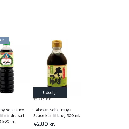
ÆR
E
SOJASAUCE
Boy sojasauce
Takesan Soba Tsuyu
til mindre salt
Sauce klar til brug 300 ml.
t) 500 ml.
42,00
kr.