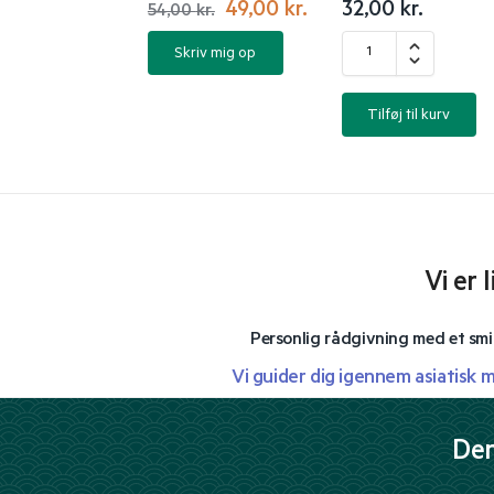
49,00
kr.
32,00
kr.
54,00
kr.
Skriv mig op
Tilføj til kurv
Vi er 
Personlig rådgivning med et smi
Vi guider dig igennem asiatisk 
Der