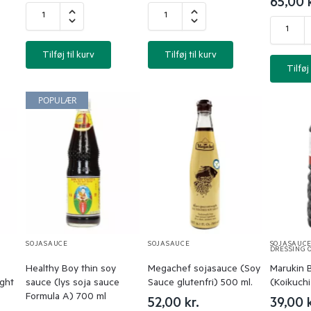
65,00
Tilføj til kurv
Tilføj til kurv
Tilføj 
POPULÆR
SOJASAUCE
SOJASAUCE
SOJASAUC
DRESSING 
Healthy Boy thin soy
Megachef sojasauce (Soy
Marukin 
ght
sauce (lys soja sauce
Sauce glutenfri) 500 ml.
(Koikuchi
Formula A) 700 ml
52,00
kr.
39,00