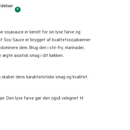
delser
0
e sojasauce er kendt for sin lyse farve og
ht Soy Sauce er brygget af kvalitetssojabønner
ominere dem. Brug den i stir-fry, marinader,
v ægte asiatisk smag i dit køkken.
skaber dens karakteristiske smag og kvalitet.
er. Den lyse farve gør den også velegnet til