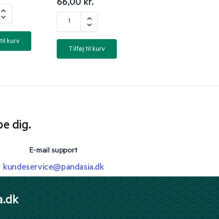
66,00
kr.
til kurv
Tilføj til kurv
pe dig.
E-mail support
kundeservice@pandasia.dk
a.dk