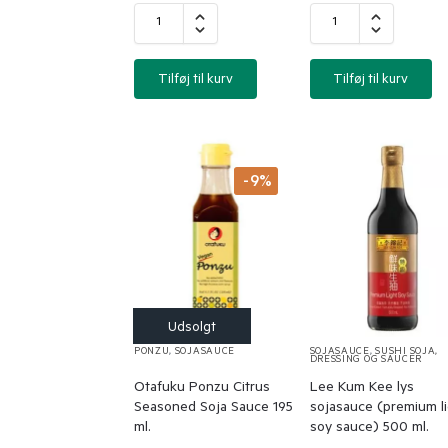
Tilføj til kurv
Tilføj til kurv
-9%
PONZU
,
SOJASAUCE
SOJASAUCE
,
SUSHI SOJA,
DRESSING OG SAUCER
Otafuku Ponzu Citrus
Lee Kum Kee lys
Seasoned Soja Sauce 195
sojasauce (premium li
ml.
soy sauce) 500 ml.