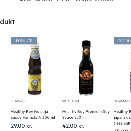
odukt
POPULÆR
POPUL
SOJASAUCE
SOJASAUCE
SOJASAUC
Healthy Boy lys soja
Healthy Boy Premium Soy
Healthy 
sauce Formula A 300 ml
Sauce 250 ml.
japansk s
(less sal
29,00
kr.
42,00
kr.