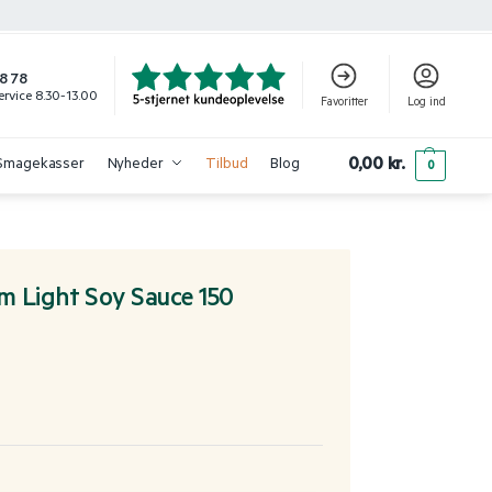
8 78
rvice 8.30-13.00
Favoritter
Log ind
0,00
kr.
Smagekasser
Nyheder
Tilbud
Blog
0
m Light Soy Sauce 150