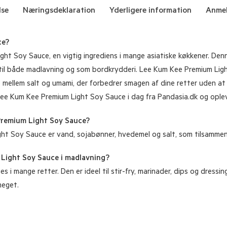
lse
Næringsdeklaration
Yderligere information
Anmel
ce?
t Soy Sauce, en vigtig ingrediens i mange asiatiske køkkener. Denn
 til både madlavning og som bordkrydderi. Lee Kum Kee Premium Lig
 mellem salt og umami, der forbedrer smagen af dine retter uden at d
din Lee Kum Kee Premium Light Soy Sauce i dag fra Pandasia.dk og ople
Premium Light Soy Sauce?
t Soy Sauce er vand, sojabønner, hvedemel og salt, som tilsammen 
Light Soy Sauce i madlavning?
 mange retter. Den er ideel til stir-fry, marinader, dips og dressing
meget.