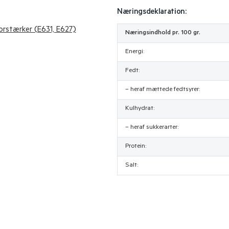
Næringsdeklaration:
orstærker (E631, E627)
Næringsindhold pr. 100 gr.
Energi:
Fedt:
– heraf mættede fedtsyrer:
Kulhydrat:
– heraf sukkerarter:
Protein:
Salt: