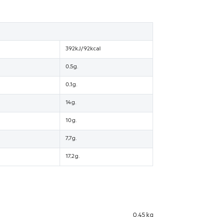
392kJ/92kcal
0,5g.
0,1g.
14g.
10g.
7,7g.
17,2g.
0,45 kg