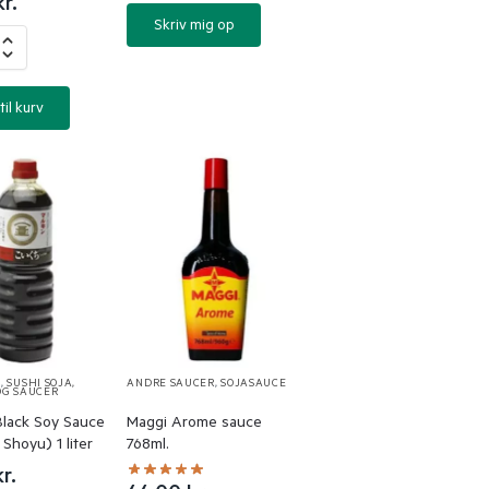
kr.
Skriv mig op
til kurv
E
,
SUSHI SOJA,
ANDRE SAUCER
,
SOJASAUCE
OG SAUCER
Black Soy Sauce
Maggi Arome sauce
 Shoyu) 1 liter
768ml.
kr.