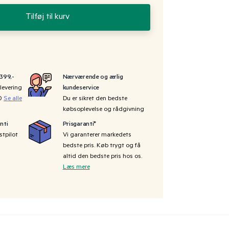
Tilføj til kurv
 399,-
Nærværende og ærlig
levering
kundeservice
00
Se alle
Du er sikret den bedste
købsoplevelse og rådgivning
nti
Prisgaranti*
stpilot
Vi garanterer markedets
bedste pris. Køb trygt og få
altid den bedste pris hos os.
Læs mere