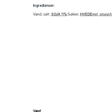
Ingredienser:
Vand, salt,
SOJA
11
%
,Sukker,
HVEDE
mel, smagsf
Vægt