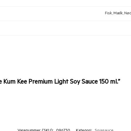
Fisk, Mælk, Nød
ee Kum Kee Premium Light Soy Sauce 150 ml.”
Varenummer (SKU):
096730
Kategori:
Sojasauce