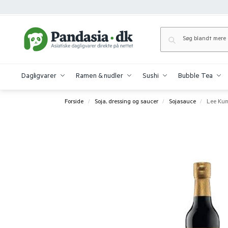
Dagligvarer
Ramen & nudler
Sushi
Bubble Tea
Forside
Soja, dressing og saucer
Sojasauce
Lee Kum
/
/
/