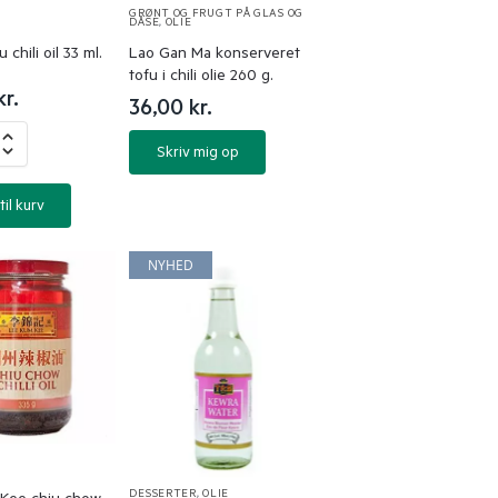
GRØNT OG FRUGT PÅ GLAS OG
DÅSE
,
OLIE
chili oil 33 ml.
Lao Gan Ma konserveret
tofu i chili olie 260 g.
kr.
36,00
kr.
Skriv mig op
til kurv
NYHED
DESSERTER
,
OLIE