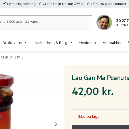
✔ Lynhurtig levering | ✔ Gratis fragt fra kun 399 kr. | ✔ +50.000 glade kunder
Søg
30 27 7
Kundese
Drikkevarer
Husholdning & Bolig
Mexicansk
Madpakker
hilli Oil 210 g.
Lao Gan Ma Peanuts I
42,00
kr.
Ikke på lager