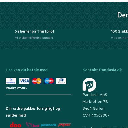
Der
5 stjerner på Trustpilot
100% sikk
Vi elsker tilfredse kunder
Hos os han
Her kan du betale med
Kontakt Pandasia.dk
Pandasia ApS
Marktoften 7B
8464 Galten
Din ordre pakkes forsigtigt og
CVR 40562087
sendes med