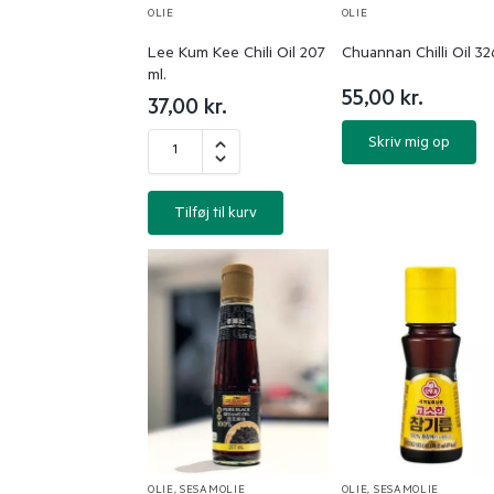
OLIE
OLIE
Lee Kum Kee Chili Oil 207
Chuannan Chilli Oil 32
ml.
55,00
kr.
37,00
kr.
Skriv mig op
Tilføj til kurv
OLIE
,
SESAMOLIE
OLIE
,
SESAMOLIE