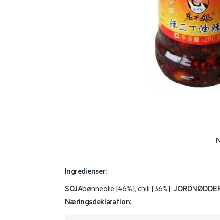
N
Ingredienser:
SOJA
bønneolie [46%], chili [36%],
JORDNØDDE
Næringsdeklaration: