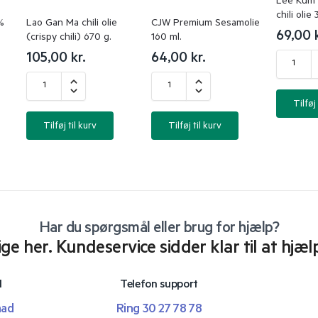
Lee Kum 
chili olie 
%
Lao Gan Ma chili olie
CJW Premium Sesamolie
69,00
(crispy chili) 670 g.
160 ml.
105,00
kr.
64,00
kr.
Tilføj 
Tilføj til kurv
Tilføj til kurv
Har du spørgsmål eller brug for hjælp?
lige her. Kundeservice sidder klar til at hjæl
l
Telefon support
mad
Ring 30 27 78 78