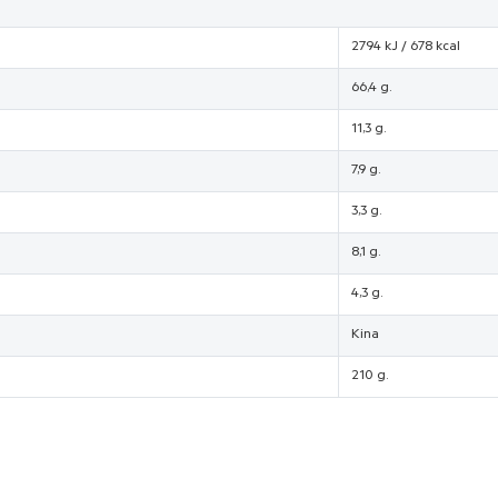
2794 kJ / 678 kcal
66,4 g.
11,3 g.
7,9 g.
3,3 g.
8,1 g.
4,3 g.
Kina
210 g.