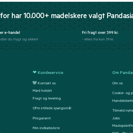
for har 10.000+ madelskere valgt Pandasi
er e-handel
Fri fragt over 399 kr.
dler du trygt og sikkert
- ellers fra kun 39 kr.
❤ Kundeservice
Om Pandas
🐼 Kontakt os
Om os
Mød holdet
Cookie- og pr
Fragt og levering
Handelsbeti
Ofte stillede spørgsmål
Tilmeld nyh
Prisgaranti
Jobs
Madopskrift
Min indkøbsliste