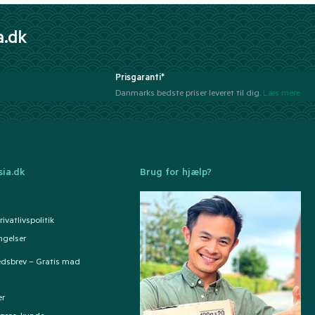
a.dk
Prisgaranti*
Danmarks bedste priser leveret til dig.
Læs mere
ia.dk
Brug for hjælp?
ivatlivspolitik
ngelser
edsbrev – Gratis mad
er