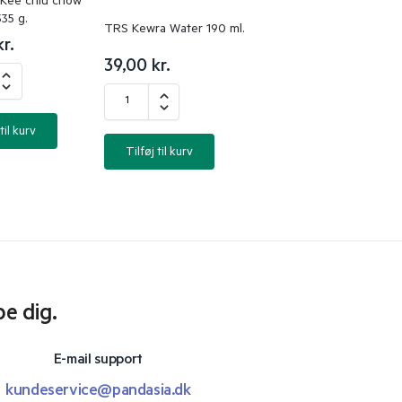
Kee chiu chow
335 g.
TRS Kewra Water 190 ml.
kr.
39,00
kr.
til kurv
Tilføj til kurv
pe dig.
E-mail support
kundeservice@pandasia.dk