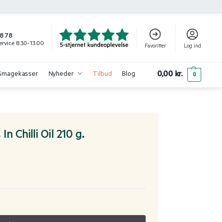
8 78
rvice 8.30-13.00
Favoritter
Log ind
0,00
kr.
Smagekasser
Nyheder
Tilbud
Blog
0
n Chilli Oil 210 g.