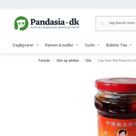
Dagligvarer
Ramen & nudler
Sushi
Bubble Tea
Forside
Olie og eddike
Olie
Lao Gan Ma Peanuts In C
/
/
/