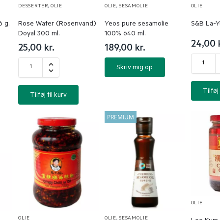
DESSERTER
,
OLIE
OLIE
,
SESAMOLIE
OLIE
6 g.
Rose Water (Rosenvand)
Yeos pure sesamolie
S&B La-Yu 
Doyal 300 ml.
100% 640 ml.
24,00
25,00
kr.
189,00
kr.
Skriv mig op
Tilføj 
Tilføj til kurv
PREMIUM
OLIE
OLIE
OLIE
,
SESAMOLIE