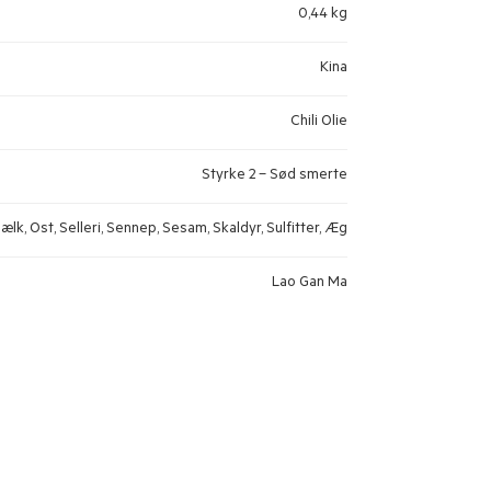
0,44 kg
Kina
Chili Olie
Styrke 2 – Sød smerte
Mælk, Ost, Selleri, Sennep, Sesam, Skaldyr, Sulfitter, Æg
Lao Gan Ma