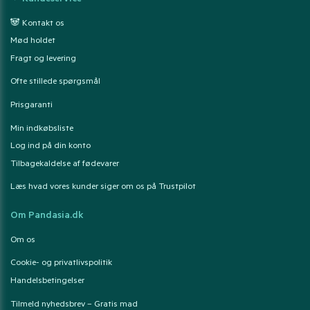
❤ Kundeservice
🐼 Kontakt os
Mød holdet
Fragt og levering
Ofte stillede spørgsmål
Prisgaranti
Min indkøbsliste
Log ind på din konto
Tilbagekaldelse af fødevarer
Læs hvad vores kunder siger om os på Trustpilot
Om Pandasia.dk
Om os
Cookie- og privatlivspolitik
Handelsbetingelser
Tilmeld nyhedsbrev – Gratis mad