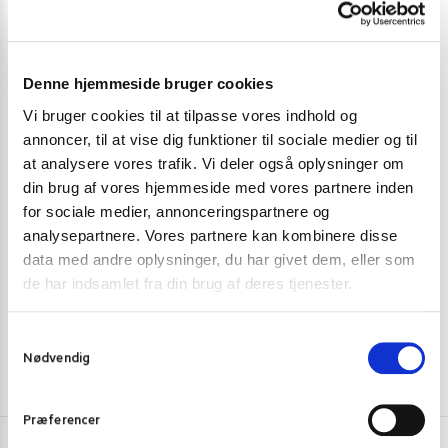
Denne hjemmeside bruger cookies
Vi bruger cookies til at tilpasse vores indhold og
annoncer, til at vise dig funktioner til sociale medier og til
at analysere vores trafik. Vi deler også oplysninger om
FRUGT OG GRØNT
FRUGT OG GRØ
din brug af vores hjemmeside med vores partnere inden
for sociale medier, annonceringspartnere og
Durian frugt frisk fra Thailand 2 kg.
Kinaradise da
analysepartnere. Vores partnere kan kombinere disse
sativus)
399,00
kr.
data med andre oplysninger, du har givet dem, eller som
25,00
kr
de har indsamlet fra din brug af deres tjenester.
Skriv mig op
S
Nødvendig
a
m
t
Præferencer
y