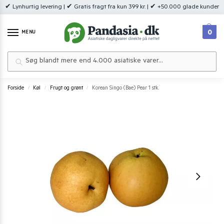
✔ Lynhurtig levering | ✔ Gratis fragt fra kun 399 kr. | ✔ +50.000 glade kunder
0
MENU
Søg
Forside
Køl
Frugt og grønt
Korean Singo (Bae) Pear 1 stk.
/
/
/