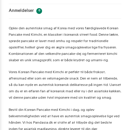
Anmeldelser
0
Oplev den autentiske smag af Korea med vores færdiglavede Korean
Pancake med Kimchi, en klassiker i koreansk street food. Denne lækre,
sprøde pancake er lavet med omhu og respekt for traditionelle
opskrifter, hvilket giver dig en ægte smagsoplevelse lige fra fryseren.
Kombinationen af den velkendte pancake-dej og fermenteret kimchi
skaber en unik smagsprofil, som er både krydret og umami-rig.
Vores Korean Pancake med Kimchi er perfekt til både frokost,
aftensmad eller som en velsmagende snack. Den er nem at tilberede,
så du kan nyde en autentisk koreansk delikatesse på ingen tid. Uanset
om du er en erfaren fan af koreansk mad eller ny i det asiatiske køkken,
vil denne pancake uden tvivl imponere med sin kvalitet og smag.
Bestil din Korean Pancake med Kimchi i dag, og oplev
bekvemmeligheden ved at have en autentisk smagsoplevelse lige ved
hånden. Vi hos Pandasia.dk er stolte af at tilbyde dig det bedste
inden for asiatisk madlavning, direkte leveret til din dør.