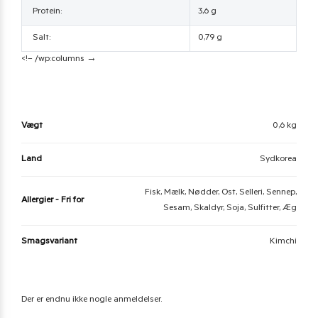
Protein:
3,6 g
Salt:
0,79 g
<!– /wp:columns →
Vægt
0,6 kg
Land
Sydkorea
Fisk, Mælk, Nødder, Ost, Selleri, Sennep,
Allergier - Fri for
Sesam, Skaldyr, Soja, Sulfitter, Æg
Smagsvariant
Kimchi
Der er endnu ikke nogle anmeldelser.