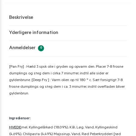
Beskrivelse
Yderligere information
Anmeldelser
0
[Pan Fry] : Hæld 3 spsk olie i gryden og opvarm den. Placer 7-8 frosne
dumplings og steg dem i cirka 7 minutter, indtil alle sider er
gyldenbrune. [Deep Fry ] : Varm olien op til 180 ° c. Sæt forsigtigt 7-8
frosne dumplings og steg dem i ca. 3 minutter, indtil overfladen bliver
gyldenbrun.
Ingredienser:
HVEDE
mel, Kyllingelårkød (18,09%), Kål, Løg, Vand, Kyllingeskind
(4,69%), Chilipasta (4,49%) Majssirup, Vand, Rød Peberkrydderi [rød