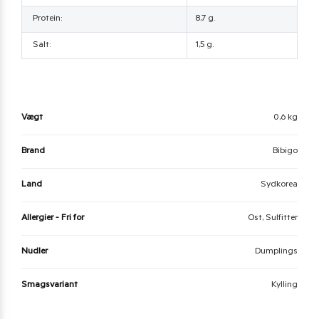
Protein:
8,7 g.
Salt:
1,5 g.
Vægt
0,6 kg
Brand
Bibigo
Land
Sydkorea
Allergier - Fri for
Ost, Sulfitter
Nudler
Dumplings
Smagsvariant
Kylling