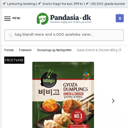
✔ Lynhurtig levering | ✔ Gratis fragt fra kun 399 kr. | ✔ +50.000 glade kunder
0
MENU
Søg
Forside
Frostvarer
Dumplings og færdigretter
Gyoza Kimchi & Chicken 600 g. (Frostvare)
/
/
/
FROSTVARE