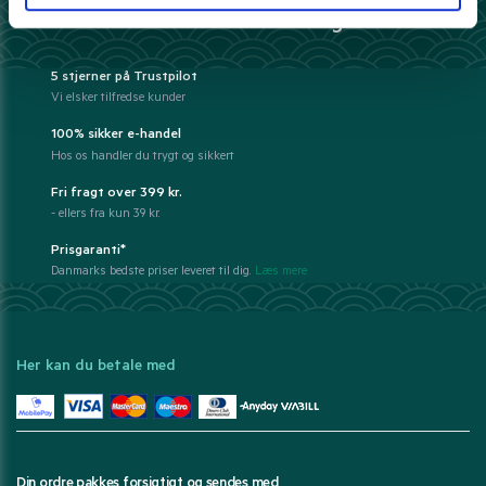
Derfor har 10.000+ madelskere valgt Pandasia.dk
5 stjerner på Trustpilot
Vi elsker tilfredse kunder
100% sikker e-handel
Hos os handler du trygt og sikkert
Fri fragt over 399 kr.
- ellers fra kun 39 kr.
Prisgaranti*
Danmarks bedste priser leveret til dig.
Læs mere
Her kan du betale med
Din ordre pakkes forsigtigt og sendes med