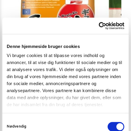
Denne hjemmeside bruger cookies
Vi bruger cookies til at tilpasse vores indhold og
annoncer, til at vise dig funktioner til sociale medier og til
at analysere vores trafik. Vi deler også oplysninger om
din brug af vores hjemmeside med vores partnere inden
for sociale medier, annonceringspartnere og
analysepartnere. Vores partnere kan kombinere disse
data med andre oplysninger, du har givet dem, eller som
DUMPLINGS OG FÆRDIGRETTER
DUMPLINGS OG
de har indsamlet fra din brug af deres tjenester.
Gyoza Chicken & Vegetables 600 g.
Bibigo Shrimp
89,00
kr.
75,00
kr
S
Nødvendig
a
Skriv mig op