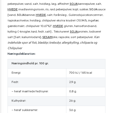
peberpulver, vand, salt, hvidløg, løg, affedtet
SOJA
bønnepulver, salt,
HVEDE
madlavningsrisvin, ris, rød peberpulver, kojil, sukker,
SOJA
sauce
[vand,
SOJA
bønner,
HVEDE
, salt, forårsløg , Gulerodsjuicekoncentrat,
tapiokastivelse, hvidløg, chilipulver ekstra krydret (10,94%, ingefær,
gærekstrakt, chilipulver 10,67%)”,
HVEDE
gluten, hønsefondvand,
kylling (-knogler, kød, fedt, salt] , Tekstureret
SOJA
protein, lodiseret
salt [Salt, kaliumlodate],
SESAM
olie, rapsolie, sort peberpulver
. Kan
indeholde spor af fisk, bløddyr, krebsdyr, allergikylling, chilipasta og
Chilipulver
Næringsdeklaration:
Næringsindhold pr. 100 gr.
Energi:
700 kJ / 165 kcal
Fedt:
2,9 g.
– heraf mættede fedtsyrer:
0,8 g.
Kulhydrat:
26 g.
– heraf sukkerarter:
3,6 g.