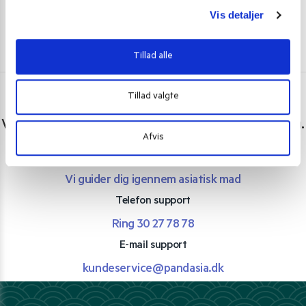
Vis detaljer
Tillad alle
Tillad valgte
Har du spørgsmål eller brug for hjælp?
Vi er lige her. Kundeservice sidder klar til at hjælpe dig.
Afvis
Personlig rådgivning med et smil
Vi guider dig igennem asiatisk mad
Telefon support
Ring 30 27 78 78
E-mail support
kundeservice@pandasia.dk