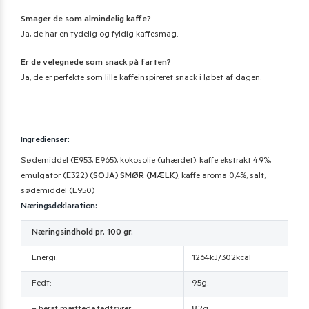
Smager de som almindelig kaffe?
Ja, de har en tydelig og fyldig kaffesmag.
Er de velegnede som snack på farten?
Ja, de er perfekte som lille kaffeinspireret snack i løbet af dagen.
Ingredienser:
Sødemiddel (E953, E965), kokosolie (uhærdet), kaffe ekstrakt 4,9%,
emulgator (E322) (
SOJA
)
SMØR
(
MÆLK
), kaffe aroma 0,4%, salt,
sødemiddel (E950)
Næringsdeklaration:
Næringsindhold pr. 100 gr.
Energi:
1264kJ/302kcal
Fedt:
9,5g.