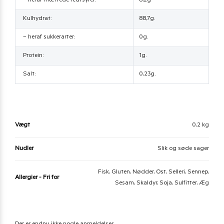
– heraf mættede fedtsyrer:
8,2g
Kulhydrat:
88,7g.
– heraf sukkerarter:
0g.
Protein:
1g.
Salt:
0,23g.
Vægt
0,2 kg
Nudler
Slik og søde sager
Fisk, Gluten, Nødder, Ost, Selleri, Sennep,
Allergier - Fri for
Sesam, Skaldyr, Soja, Sulfitter, Æg