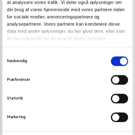
at analysere vores trafik. Vi deler også oplysninger om
din brug af vores hjemmeside med vores partnere inden
for sociale medier, annonceringspartnere og
analysepartnere. Vores partnere kan kombinere disse
data med andre oplysninger, du har givet dem, eller som
de har indsamlet fra din brug af deres tjenester.
S
Nødvendig
a
m
t
Præferencer
y
k
SLIK OG SØDE SAGER
SLIK OG SØDE 
k
Statistik
Gobstopper Chewy 106 g.
Kopiko Coffee 
e
v
30,00
kr.
34,00
kr
Marketing
a
Skriv mig op
l
g