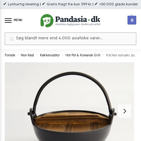
✔ Lynhurtig levering | ✔ Gratis fragt fra kun 399 kr. | ✔ +50.000 glade kunder
0
MENU
Søg
Forside
Non-food
Køkkenudstyr
Hot Pot & Koreansk Grill
Kitchen sukiyaki pot med trælåg
/
/
/
/