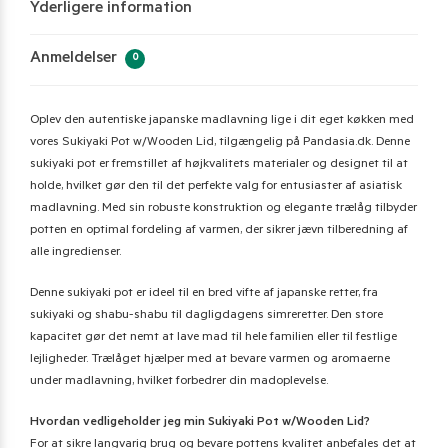
Yderligere information
Anmeldelser
0
Oplev den autentiske japanske madlavning lige i dit eget køkken med
vores Sukiyaki Pot w/Wooden Lid, tilgængelig på Pandasia.dk. Denne
sukiyaki pot er fremstillet af højkvalitets materialer og designet til at
holde, hvilket gør den til det perfekte valg for entusiaster af asiatisk
madlavning. Med sin robuste konstruktion og elegante trælåg tilbyder
potten en optimal fordeling af varmen, der sikrer jævn tilberedning af
alle ingredienser.
Denne sukiyaki pot er ideel til en bred vifte af japanske retter, fra
sukiyaki og shabu-shabu til dagligdagens simreretter. Den store
kapacitet gør det nemt at lave mad til hele familien eller til festlige
lejligheder. Trælåget hjælper med at bevare varmen og aromaerne
under madlavning, hvilket forbedrer din madoplevelse.
Hvordan vedligeholder jeg min Sukiyaki Pot w/Wooden Lid?
For at sikre langvarig brug og bevare pottens kvalitet anbefales det at