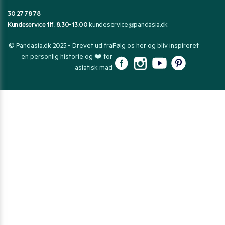
30 27 78 78
Kundeservice tlf. 8.30-13.00
kundeservice@pandasia.dk
© Pandasia.dk 2025 - Drevet ud fra
Følg os her og bliv inspireret
en personlig historie og ❤️ for
asiatisk mad