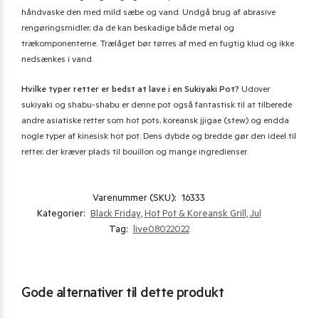
håndvaske den med mild sæbe og vand. Undgå brug af abrasive
rengøringsmidler, da de kan beskadige både metal og
trækomponenterne. Trælåget bør tørres af med en fugtig klud og ikke
nedsænkes i vand.
Hvilke typer retter er bedst at lave i en Sukiyaki Pot?
Udover
sukiyaki og shabu-shabu er denne pot også fantastisk til at tilberede
andre asiatiske retter som hot pots, koreansk jjigae (stew) og endda
nogle typer af kinesisk hot pot. Dens dybde og bredde gør den ideel til
retter, der kræver plads til bouillon og mange ingredienser.
Varenummer (SKU):
16333
Kategorier:
Black Friday
,
Hot Pot & Koreansk Grill
,
Jul
Tag:
live08022022
Gode alternativer til dette produkt