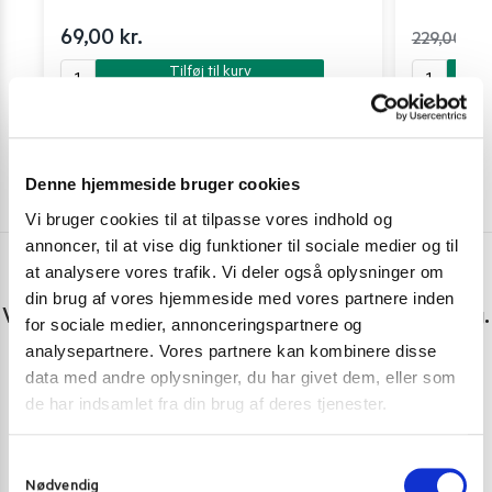
69,00
kr.
229,00
kr.
Tilføj til kurv
Denne hjemmeside bruger cookies
Vi bruger cookies til at tilpasse vores indhold og
annoncer, til at vise dig funktioner til sociale medier og til
at analysere vores trafik. Vi deler også oplysninger om
Har du spørgsmål eller brug for hjælp?
din brug af vores hjemmeside med vores partnere inden
Vi er lige her. Kundeservice sidder klar til at hjælpe dig.
for sociale medier, annonceringspartnere og
analysepartnere. Vores partnere kan kombinere disse
Personlig rådgivning med et smil
data med andre oplysninger, du har givet dem, eller som
de har indsamlet fra din brug af deres tjenester.
Vi guider dig igennem asiatisk mad
Telefon support
S
Ring 30 27 78 78
Nødvendig
a