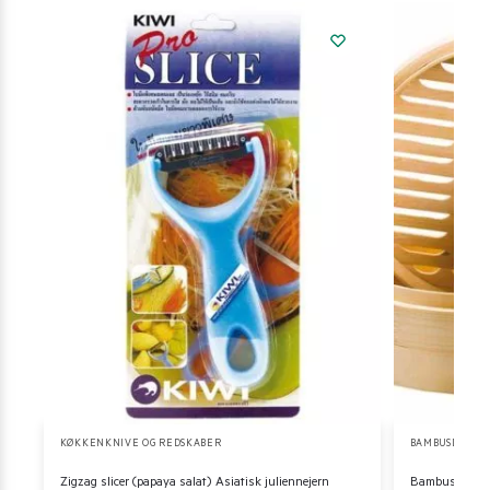
KØKKENKNIVE OG REDSKABER
BAMBUSDAMPE
Zigzag slicer (papaya salat) Asiatisk juliennejern
Bambus steame