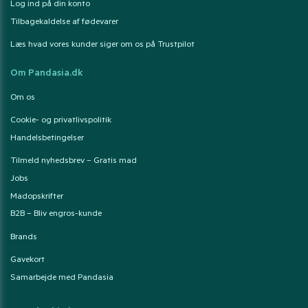
Log ind på din konto
Tilbagekaldelse af fødevarer
Læs hvad vores kunder siger om os på Trustpilot
Om Pandasia.dk
Om os
Cookie- og privatlivspolitik
Handelsbetingelser
Tilmeld nyhedsbrev – Gratis mad
Jobs
Madopskrifter
B2B – Bliv engros-kunde
Brands
Gavekort
Samarbejde med Pandasia