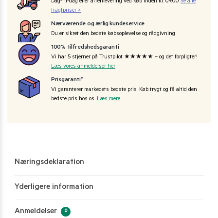
Dag-til-dag eller aftenlevering ved køb inden kl. 09:00
Se alle
fragtpriser >
Nærværende og ærlig kundeservice
Du er sikret den bedste købsoplevelse og rådgivning
100% tilfredshedsgaranti
Vi har 5 stjerner på Trustpilot ★★★★★ – og det forpligter!
Læs vores anmeldelser her
Prisgaranti*
Vi garanterer markedets bedste pris. Køb trygt og få altid den
bedste pris hos os.
Læs mere
Næringsdeklaration
Yderligere information
Anmeldelser
0