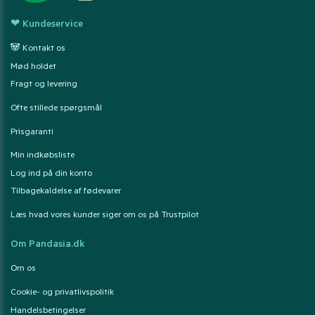
❤ Kundeservice
🐼 Kontakt os
Mød holdet
Fragt og levering
Ofte stillede spørgsmål
Prisgaranti
Min indkøbsliste
Log ind på din konto
Tilbagekaldelse af fødevarer
Læs hvad vores kunder siger om os på Trustpilot
Om Pandasia.dk
Om os
Cookie- og privatlivspolitik
Handelsbetingelser