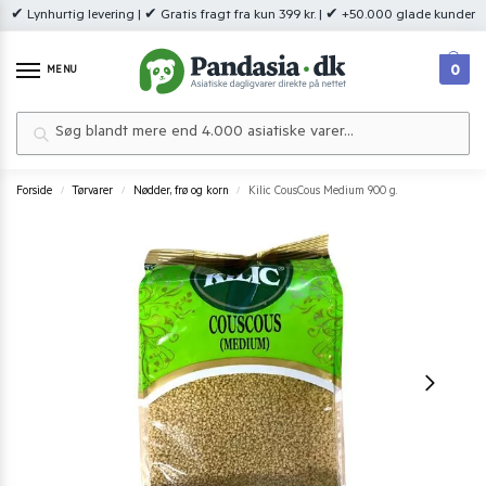
✔ Lynhurtig levering | ✔ Gratis fragt fra kun 399 kr. | ✔ +50.000 glade kunder
0
MENU
Søg
Forside
Tørvarer
Nødder, frø og korn
Kilic CousCous Medium 900 g.
/
/
/