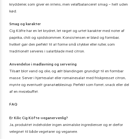
krydderier, som giver en intens, men velafbalanceret smag – helt uden
kød.
Smag og karakter
Cig Köfte har en let krydret, let røget og urtet karakter med noter af
paprika, chili og spidskommen. Konsistensen er blød og formbar,
hvilket gør den perfekt til at forme små stykker eller ruller, som
traditionelt serveres i salatblade med citron.
Anvendelse i madlavning og servering
Tilsæt blot vand og olie, og ælt blandingen grundigt til en formbar
masse. Server i hjertesalat eller romainesalat med friskpresset citron,
mynte og eventuelt granatæblesirup. Perfekt som forret, snack eller del
af en mezebuffet.
FAQ
Er Kilic Cig Köfte-veganervenlig?
Ja, produktet indeholder ingen animalske ingredienser og er derfor
velegnet til både vegetarer og veganere.