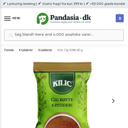
✔ Lynhurtig levering | ✔ Gratis fragt fra kun 399 kr. | ✔ +50.000 glade kunder
0
MENU
Søg
Forside
Krydderier
Krydderier
Kilic Cig Köfte 60 g.
/
/
/