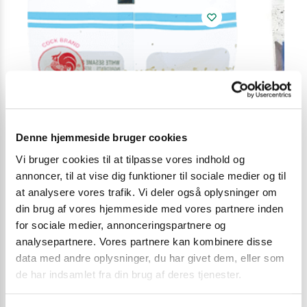
Denne hjemmeside bruger cookies
Vi bruger cookies til at tilpasse vores indhold og
annoncer, til at vise dig funktioner til sociale medier og til
at analysere vores trafik. Vi deler også oplysninger om
din brug af vores hjemmeside med vores partnere inden
for sociale medier, annonceringspartnere og
analysepartnere. Vores partnere kan kombinere disse
data med andre oplysninger, du har givet dem, eller som
KRYDDERIER
,
KRYDDERIER
,
KRYDDERIER
,
NØDDER, FRØ OG KORN
,
de har indsamlet fra din brug af deres tjenester.
SESAMFRØ
TRS sort karde
Cock Brand hvide sesamfrø 227 g