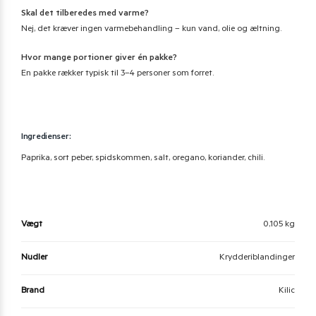
Skal det tilberedes med varme?
Nej, det kræver ingen varmebehandling – kun vand, olie og æltning.
Hvor mange portioner giver én pakke?
En pakke rækker typisk til 3–4 personer som forret.
Ingredienser:
Paprika, sort peber, spidskommen, salt, oregano, koriander, chili.
Vægt
0,105 kg
Nudler
Krydderiblandinger
Brand
Kilic