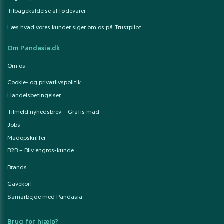
Tilbagekaldelse af fødevarer
Læs hvad vores kunder siger om os på Trustpilot
Om Pandasia.dk
Om os
Cookie- og privatlivspolitik
Handelsbetingelser
Tilmeld nyhedsbrev – Gratis mad
Jobs
Madopskrifter
B2B – Bliv engros-kunde
Brands
Gavekort
Samarbejde med Pandasia
Brug for hjælp?