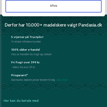
E-mail support
Afvis
kundeservice@pandasia.dk
Derfor har 10.000+ madelskere valgt Pandasia.dk
5 stjerner på Trustpilot
Vi elsker tilfredse kunder
100% sikker e-handel
Hos os handler du trygt og sikkert
Fri fragt over 399 kr.
- ellers fra kun 39 kr.
Prisgaranti*
Danmarks bedste priser leveret til dig.
Læs mere
Her kan du betale med