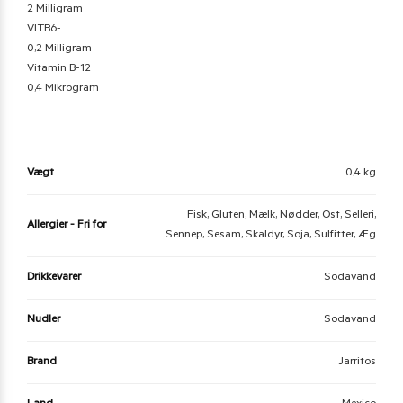
2 Milligram
VITB6-
0,2 Milligram
Vitamin B-12
0,4 Mikrogram
Vægt
0,4 kg
Fisk, Gluten, Mælk, Nødder, Ost, Selleri,
Allergier - Fri for
Sennep, Sesam, Skaldyr, Soja, Sulfitter, Æg
Drikkevarer
Sodavand
Nudler
Sodavand
Brand
Jarritos