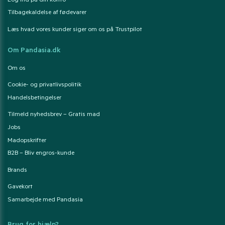
Log ind på din konto
Tilbagekaldelse af fødevarer
Læs hvad vores kunder siger om os på Trustpilot
Om Pandasia.dk
Om os
Cookie- og privatlivspolitik
Handelsbetingelser
Tilmeld nyhedsbrev – Gratis mad
Jobs
Madopskrifter
B2B – Bliv engros-kunde
Brands
Gavekort
Samarbejde med Pandasia