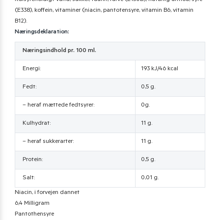
Kulsyreholdigt vand, sukker, taurin, farve (E150D), naturlig armoa, syre
(E338), koffein, vitaminer (niacin, pantotensyre, vitamin B6, vitamin
B12).
Næringsdeklaration:
Næringsindhold pr. 100 ml.
Energi:
193 kJ/46 kcal
Fedt:
0,5 g.
– heraf mættede fedtsyrer:
0g.
Kulhydrat:
11 g.
– heraf sukkerarter:
11 g.
Protein:
0,5 g.
Salt:
0,01 g.
Niacin, i forvejen dannet
6,4 Milligram
Pantothensyre