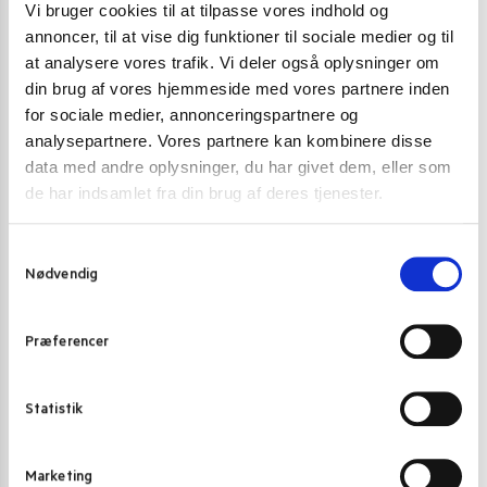
Vi bruger cookies til at tilpasse vores indhold og
-70%
annoncer, til at vise dig funktioner til sociale medier og til
at analysere vores trafik. Vi deler også oplysninger om
din brug af vores hjemmeside med vores partnere inden
for sociale medier, annonceringspartnere og
analysepartnere. Vores partnere kan kombinere disse
data med andre oplysninger, du har givet dem, eller som
de har indsamlet fra din brug af deres tjenester.
S
Nødvendig
a
m
t
Præferencer
y
k
k
Statistik
SODAVAND
,
STOP MADSPILD
SODAVAND
e
Fanta Strawberry 355 ml.
Hatakosen ram
v
Marketing
a