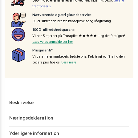
Dag-til-dag eller aftenlevering ved køb inden kl. 09:00
Se alle
fragtpriser >
Nærværende og ærlig kundeservice
Du er sikret den bedste købsoplevelse og rådgivning
100% tilfredshedsgaranti
Vi har 5 stjerner på Trustpilot ★★★★★ – og det forpligter!
Læs vores anmeldelser her
Prisgaranti*
Vi garanterer markedets bedste pris. Køb trygt og få altid den
bedste pris hos os.
Læs mere
Beskrivelse
Næringsdeklaration
Yderligere information