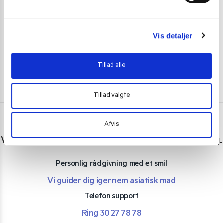
5,70
kr.
22,00
kr
19,00
kr.
l
Skriv mig op
g
Vis detaljer
Tillad alle
Tillad valgte
Afvis
Har du spørgsmål eller brug for hjælp?
Vi er lige her. Kundeservice sidder klar til at hjælpe dig.
Personlig rådgivning med et smil
Vi guider dig igennem asiatisk mad
Telefon support
Ring 30 27 78 78