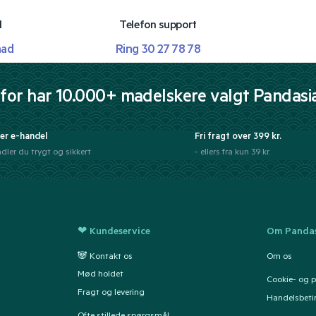
l
Telefon support
mad
Ring 30 27 78 78
for har 10.000+ madelskere valgt Pandasi
er e-handel
Fri fragt over 399 kr.
dler du trygt og sikkert
- ellers fra kun 39 kr.
❤ Kundeservice
Om Pandas
🐼 Kontakt os
Om os
Mød holdet
Cookie- og pr
Fragt og levering
Handelsbeti