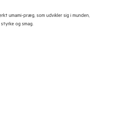
ærkt
umami-
præg,
som
udvikler
sig
i
munden,
r
styrke
og
smag.