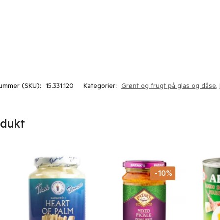
ummer (SKU):
15.331.120
Kategorier:
Grønt og frugt på glas og dåse
,
odukt
-10%