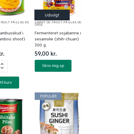
FRUGT PÅ GLAS OG
GRØNT OG FRUGT PÅ GLAS OG
DÅSE
ambusskud i
Fermenteret sojabønne i
bamboo shoot)
sesamolie (shih-chuan)
300 g.
kr.
59,00
kr.
Skriv mig op
til kurv
POPULÆR