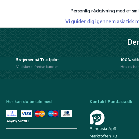
Personlig rådgivning med et smi
Vi guider dig igennem asiatisk 
Der
5 stjerner på Trustpilot
100% sikk
Vi elsker tilfredse kunder
Hos os han
Her kan du betale med
Kontakt Pandasia.dk
Pandasia ApS
Marktoften 7B