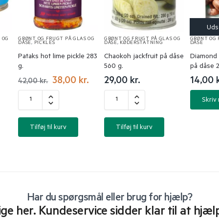
 OG
GRØNT OG FRUGT PÅ GLAS OG
GRØNT OG FRUGT PÅ GLAS OG
GRØNT OG 
DÅSE
,
PICKLES
DÅSE
,
KØDERSTATNING
DÅSE
Pataks hot lime pickle 283
Chaokoh jackfruit på dåse
Diamond 
g.
560 g.
på dåse 2
38,00
kr.
29,00
kr.
14,00
42,00
kr.
Skriv
Tilføj til kurv
Tilføj til kurv
Har du spørgsmål eller brug for hjælp?
lige her. Kundeservice sidder klar til at hjæl