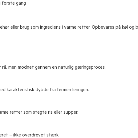
i
første
gang
behør
eller
brug
som
ingrediens
i
varme
retter.
Opbevares
på
køl
og
r
rå,
men
modnet
gennem
en
naturlig
gæringsproces.
med
karakteristisk
dybde
fra
fermenteringen.
arme
retter
som
stegte
ris
eller
supper.
eret –
ikke
overdrevet
stærk.