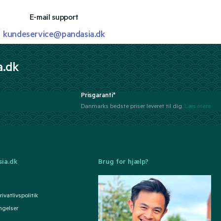
E-mail support
kundeservice@pandasia.dk
a.dk
Prisgaranti*
Danmarks bedste priser leveret til dig.
Læs mere
ia.dk
Brug for hjælp?
ivatlivspolitik
ngelser