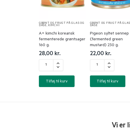
GRØNT OG FRUGT PÅ GLAS OG
GRØNT OG FRUGT PÅ GLAS
DÅSE
,
KIMCHI
DÅSE
A+ kimchi koreansk
Pigeon syltet sennep
fermenterede grøntsager
(fermented green
160 g.
mustard) 230 g.
28,00
kr.
22,00
kr.
Tilføj til kurv
Tilføj til kurv
Vi er 