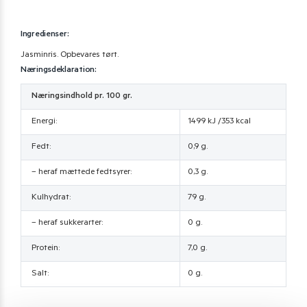
Ingredienser:
Jasminris. Opbevares tørt.
Næringsdeklaration:
Næringsindhold pr. 100 gr.
Energi:
1499 kJ /353 kcal
Fedt:
0,9 g.
– heraf mættede fedtsyrer:
0,3 g.
Kulhydrat:
79 g.
– heraf sukkerarter:
0 g.
Protein:
7,0 g.
Salt:
0 g.