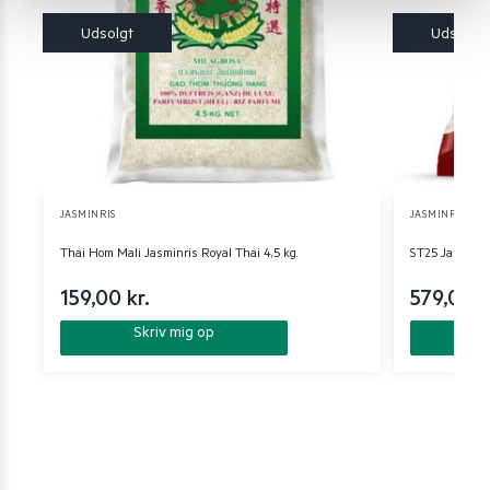
JASMINRIS
JASMINRIS
Thai Hom Mali Jasminris Royal Thai 4,5 kg.
ST25 Jasminris
159,00
kr.
579,00
k
Skriv mig op