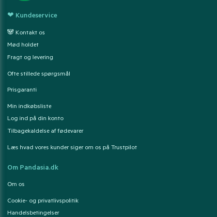
❤ Kundeservice
🐼 Kontakt os
Mød holdet
Fragt og levering
Ofte stillede spørgsmål
Prisgaranti
Min indkøbsliste
Log ind på din konto
Tilbagekaldelse af fødevarer
Læs hvad vores kunder siger om os på Trustpilot
Om Pandasia.dk
Om os
Cookie- og privatlivspolitik
Handelsbetingelser