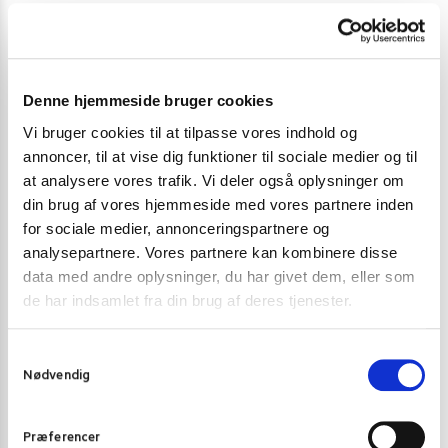
Vægt
1 kg
Denne hjemmeside bruger cookies
Brand
Golden Phoenix
Vi bruger cookies til at tilpasse vores indhold og
Land
Thailand
annoncer, til at vise dig funktioner til sociale medier og til
at analysere vores trafik. Vi deler også oplysninger om
Fisk, Gluten, Mælk, Nødder, Ost, Selleri,
din brug af vores hjemmeside med vores partnere inden
Allergier - Fri for
Sennep, Sesam, Skaldyr, Soja, Sulfitter, Æg
for sociale medier, annonceringspartnere og
analysepartnere. Vores partnere kan kombinere disse
Nudler
Jasminris
data med andre oplysninger, du har givet dem, eller som
de har indsamlet fra din brug af deres tjenester.
Der er endnu ikke nogle anmeldelser.
S
Nødvendig
a
Vær den første til at anmelde “Jasminris Thai Hom
m
Mali Golden Phoenix 1 kg.”
t
Præferencer