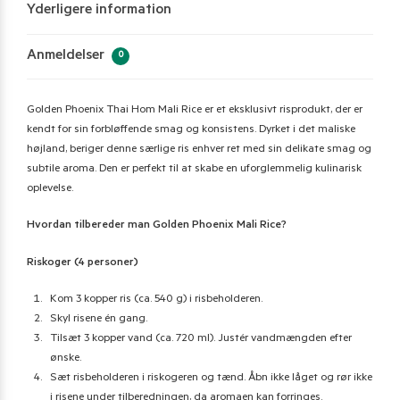
Yderligere information
Anmeldelser
0
Golden Phoenix Thai Hom Mali Rice er et eksklusivt risprodukt, der er
kendt for sin forbløffende smag og konsistens. Dyrket i det maliske
højland, beriger denne særlige ris enhver ret med sin delikate smag og
subtile aroma. Den er perfekt til at skabe en uforglemmelig kulinarisk
oplevelse.
Hvordan tilbereder man Golden Phoenix Mali Rice?
Riskoger (4 personer)
Kom 3 kopper ris (ca. 540 g) i risbeholderen.
Skyl risene én gang.
Tilsæt 3 kopper vand (ca. 720 ml). Justér vandmængden efter
ønske.
Sæt risbeholderen i riskogeren og tænd. Åbn ikke låget og rør ikke
i risene under tilberedningen, da aromaen kan forringes.