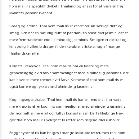
herunder Thailand, Cambodia og Vietnam. På den anden side er thai
hom mali ris specifikt dyrket i Thailand og anses for at være en høj
kvalitets jasminrisvariant.
Smag og aroma: Thai hom mali ris er kendt for sin særlige duft og
smag. Den har en naturlig duft af pandanusblomst eller jasmin, der er
mere fremtrædende end i almindelig jasminris. Smagen er delikat og
let sødlig, hvilket bidrager til den karakteristiske smag af mange
thailandske retter.
Kornets udseende: Thai hom mali ris har en lysere og mere
gennemsigtig hvid farve sammenlignet med almindelig jasminris, der
kan have en mere cremet hvid farve. Kornene af thai hom mali ris er
også kortere og tykkere end almindelig jasminris.
Kogningsegenskaber: Thai hom mali ris har en tendens til at være
mere klæbrig efter kogning sammenlignet med almindelig jasminris,
der normalt er mere let og fluffy i konsistensen. Dette klæbrige træk
gør thai hom mali ris velegnet til retter som risgrød eller risboller.
Begge typer af ris kan bruges i mange asiatiske retter, men thai hom