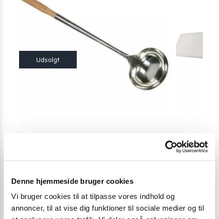
KØKKENKNIVE OG REDSKABER
KØKKENKNIVE
Wok suppeske 235 ml.
Kiwi køkkenkn
89,00
kr.
99,00
kr
Denne hjemmeside bruger cookies
Skriv mig op
Vi bruger cookies til at tilpasse vores indhold og
annoncer, til at vise dig funktioner til sociale medier og til