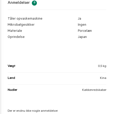
Anmeldelser
0
Tåler opvaskemaskine
Ja
Mikrobølgesikker
Ingen
Materiale
Porcelæn
Oprindelse
Japan
Vægt
0,5 kg
Land
Kina
Nudler
Køkkenredskaber
Der er endnu ikke nogle anmeldelser.