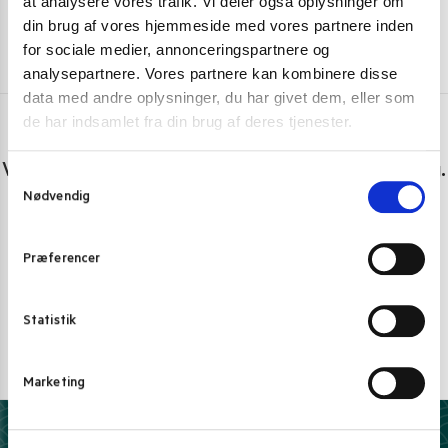
at analysere vores trafik. Vi deler også oplysninger om
din brug af vores hjemmeside med vores partnere inden
for sociale medier, annonceringspartnere og
analysepartnere. Vores partnere kan kombinere disse
data med andre oplysninger, du har givet dem, eller som
de har indsamlet fra din brug af deres tjenester.
Har du spørgsmål eller brug for hjælp?
Vi er lige her. Kundeservice sidder klar til at hjælpe dig.
S
Nødvendig
a
Personlig rådgivning med et smil
m
t
Vi guider dig igennem asiatisk mad
Præferencer
y
Telefon support
k
Ring 30 27 78 78
k
Statistik
e
E-mail support
v
kundeservice@pandasia.dk
Marketing
a
l
g
Derfor har 10.000+ madelskere valgt Pandasia.dk