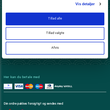
Vis detaljer
5 stjerner på Trustpilot
Vi elsker tilfredse kunder
Tillad alle
100% sikker e-handel
Hos os handler du trygt og sikkert
Tillad valgte
Fri fragt over 399 kr.
- ellers fra kun 39 kr.
Afvis
Prisgaranti*
Danmarks bedste priser leveret til dig.
Læs mere
Her kan du betale med
Din ordre pakkes forsigtigt og sendes med