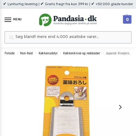
✔ Lynhurtig levering | ✔ Gratis fragt fra kun 399 kr. | ✔ +50.000 glade kunder
0
MENU
Søg
Forside
Non-food
Køkkenudstyr
Køkkenknive og redskaber
Japansk Rivejern I Rustfrit Stål 6×5.5 cm.
/
/
/
/