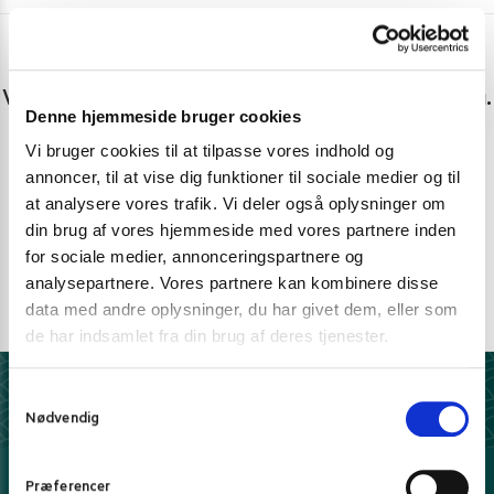
Har du spørgsmål eller brug for hjælp?
Vi er lige her. Kundeservice sidder klar til at hjælpe dig.
Denne hjemmeside bruger cookies
Personlig rådgivning med et smil
Vi bruger cookies til at tilpasse vores indhold og
annoncer, til at vise dig funktioner til sociale medier og til
Vi guider dig igennem asiatisk mad
at analysere vores trafik. Vi deler også oplysninger om
Telefon support
din brug af vores hjemmeside med vores partnere inden
for sociale medier, annonceringspartnere og
Ring 30 27 78 78
analysepartnere. Vores partnere kan kombinere disse
E-mail support
data med andre oplysninger, du har givet dem, eller som
kundeservice@pandasia.dk
de har indsamlet fra din brug af deres tjenester.
S
Derfor har 10.000+ madelskere valgt Pandasia.dk
Nødvendig
a
m
5 stjerner på Trustpilot
t
Vi elsker tilfredse kunder
Præferencer