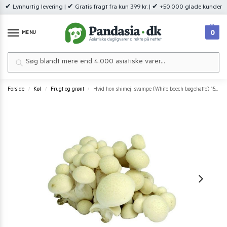
✔ Lynhurtig levering | ✔ Gratis fragt fra kun 399 kr. | ✔ +50.000 glade kunder
0
MENU
Søg
Forside
Køl
Frugt og grønt
Hvid hon shimeji svampe (White beech bøgehatte) 150 g.
/
/
/