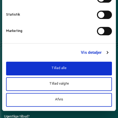
y
100% sikker e-handel
k
Hos os handler du trygt og sikkert
k
Statistik
Fri fragt over 399 kr.
e
- ellers fra kun 39 kr.
v
Marketing
a
Prisgaranti*
Danmarks bedste priser leveret til dig.
Læs mere
l
g
Vis detaljer
Her kan du betale med
Tillad alle
Tillad valgte
Din ordre pakkes forsigtigt og sendes med
Afvis
Ugentlige tilbud?