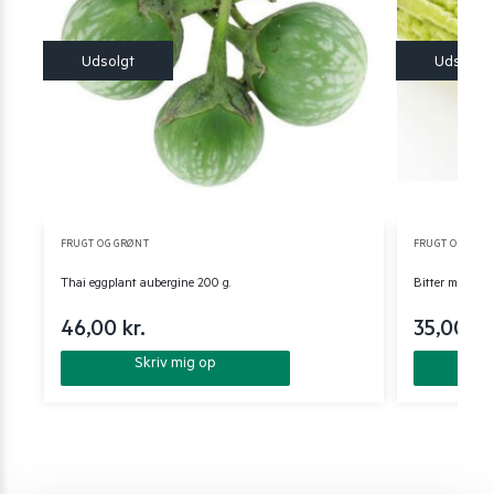
FRUGT OG GRØNT
FRUGT OG GRØ
Thai eggplant aubergine 200 g.
Bitter melon f
46,00
kr.
35,00
kr
Skriv mig op