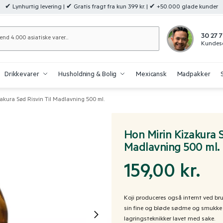
✔ Lynhurtig levering | ✔ Gratis fragt fra kun 399 kr. | ✔ +50.000 glade kunder
Søg
30 27 7
Kundese
Drikkevarer
Husholdning & Bolig
Mexicansk
Madpakker
akura Sød Risvin Til Madlavning 500 ml.
Hon Mirin Kizakura S
Madlavning 500 ml.
159,00
kr.
Koji produceres også internt ved br
sin fine og bløde sødme og smukke t
lagringsteknikker lavet med sake.