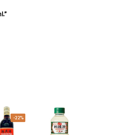
l.”
-22%