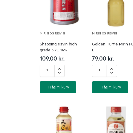
MIRIN OG RISVIN
MIRIN OG RISVIN
Shaoxing risvin high
Golden Turtle Mirin Fu
grade 3,7L 14%
L.
109,00
kr.
79,00
kr.
Tilføj til kurv
Tilføj til kurv