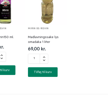
ISVIN
MIRIN OG RISVIN
rin150 ml.
Madlavningssake lys
omadaka 1 liter
kr.
69,00
kr.
til kurv
Tilføj til kurv