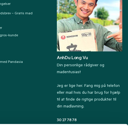
ngelser
edsbrev – Gratis mad
er
ngros-kunde
AnhDu Long Vu
 med Pandasia
Din personlige rådgiver og
madentusiast
Jeg er lige her. Fang mig på telefon
eller mail hvis du har brug for hjælp
til at finde de rigtige produkter til
din madlavning.
30 27 78 78
Kundeservice tlf. 8.30-13.00