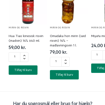
MIRIN OG RISVIN
MIRIN OG RISVIN
MIRIN OG R
Hua Tiao kinesisk risvin
Omadaka hon mirin (sød
Miyata mi
(madvin) 14% 640 ml.
risvin) 14% –
24,00
madlavningsvin 1 l.
59,00
kr.
79,00
kr.
Tilføj 
Tilføj til kurv
Tilføj til kurv
Har du spørgsmål eller brug for hjælp?