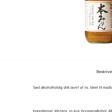
Beskrive
Sød alkoholholdig drik lavet af ris. Ideel til mad
Ingredienser: klisteris, ris koji, bryggerialkohol. 