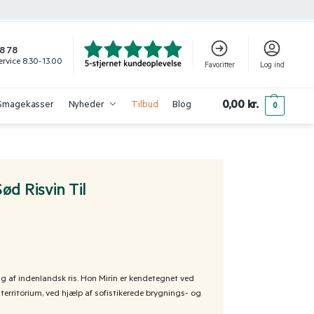
8 78
rvice 8.30-13.00
Favoritter
Log ind
0,00
kr.
Smagekasser
Nyheder
Tilbud
Blog
0
ød Risvin Til
ug af indenlandsk ris. Hon Mirin er kendetegnet ved
erritorium, ved hjælp af sofistikerede brygnings- og