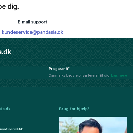
pe dig.
E-mail support
kundeservice@pandasia.dk
a.dk
Prisgaranti*
Danmarks bedste priser leveret til dig.
Læs mere
ia.dk
Brug for hjælp?
ivatlivspolitik