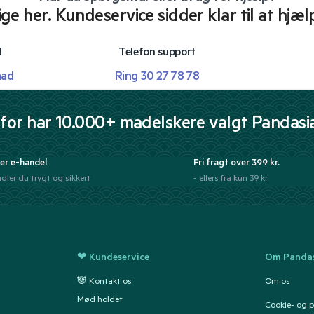
lige her. Kundeservice sidder klar til at hjæl
l
Telefon support
mad
Ring 30 27 78 78
for har 10.000+ madelskere valgt Pandasi
er e-handel
Fri fragt over 399 kr.
dler du trygt og sikkert
- ellers fra kun 39 kr.
❤ Kundeservice
Om Pandas
🐼 Kontakt os
Om os
Mød holdet
Cookie- og pr