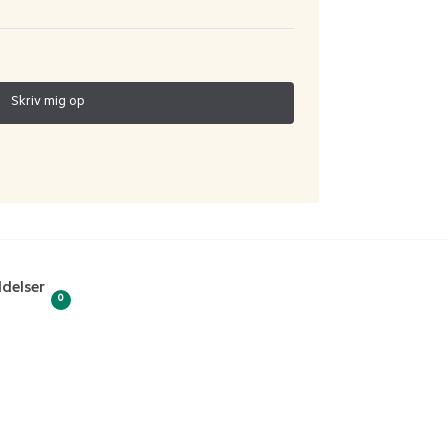
delser
0