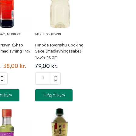
DAY
,
MIRIN OG
MIRIN OG RISVIN
risvin (Shao
Hinode Ryorishu Cooking
l madlavning 14%
Sake (madlavningssake)
13,5% 400ml
38,00
kr.
79,00
kr.
.
til kurv
Tilføj til kurv