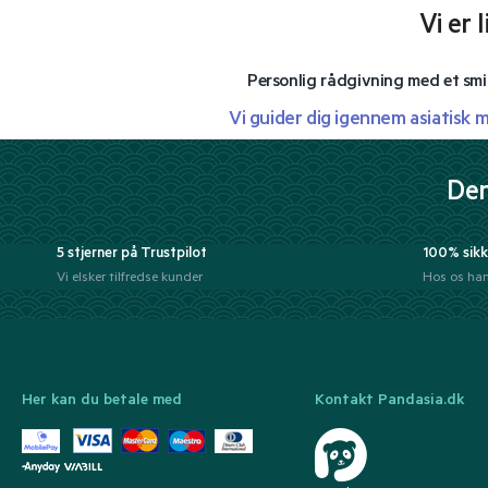
Vi er 
Personlig rådgivning med et smi
Vi guider dig igennem asiatisk 
Der
5 stjerner på Trustpilot
100% sikk
Vi elsker tilfredse kunder
Hos os han
Her kan du betale med
Kontakt Pandasia.dk