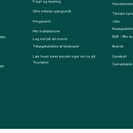
Fragt og levering
Handelsbeti
Ofte stillede spørgsmål
Tilmeld nyh
Prisgaranti
Jobs
Madopskrift
Min indkøbsliste
B2B – Bliv e
ten
Log ind på din konto
Tilbagekaldelse af fødevarer
Brands
Læs hvad vores kunder siger om os på
Gavekort
Trustpilot
Samarbejde
ten