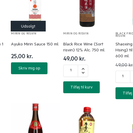
MIRIN OG RISVIN
MIRIN OG RISVIN
BLACK FRI
RISVIN
 1
Ayuko Mirin Sauce 150 ml.
Black Rice Wine (Sort
Shaoxing 
risvin) 12% Alc. 750 ml.
Hsing) ti
25,00
kr.
600 ml.
49,00
kr.
49,00
kr
Skriv mig op
Tilføj til kurv
Tilføj 