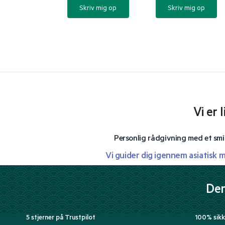
Skriv mig op
Skriv mig op
Vi er 
Personlig rådgivning med et smi
Vi guider dig igennem asiatisk 
Der
5 stjerner på Trustpilot
100% sikk