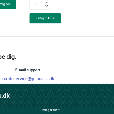
 mig op
Tilføj til kurv
pe dig.
E-mail support
kundeservice@pandasia.dk
a.dk
Prisgaranti*