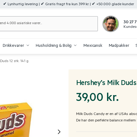
✔ Lynhurtig levering | ✔ Gratis fragt fra kun 399 kr. | ✔ +50.000 glade kunder
Søg
30 27 7
Kundese
Drikkevarer
Husholdning & Bolig
Mexicansk
Madpakker
Duds 12 stk. 141 g.
Hershey’s Milk Duds 
39,00
kr.
Milk Duds Candy er en af ​​USAs abso
De har den perfekte balance mellem