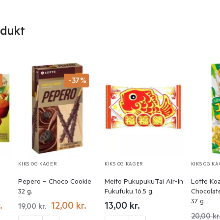
odukt
%
-37%
KIKS OG KAGER
KIKS OG KAGER
KIKS OG K
Pepero – Choco Cookie
Meito PukupukuTai Air-In
Lotte Koa
32 g.
Fukufuku 16,5 g.
Chocolate
37 g
.
12,00
kr.
13,00
kr.
19,00
kr.
20,00
kr