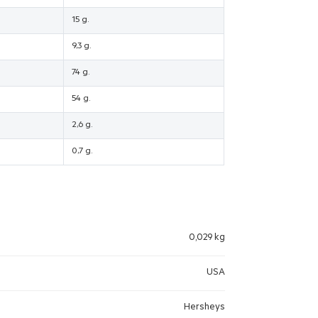
15 g.
9,3 g.
74 g.
54 g.
2,6 g.
0,7 g.
0,029 kg
USA
Hersheys