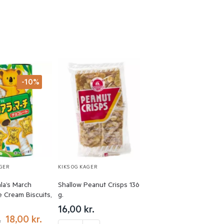
-10%
AGER
KIKS OG KAGER
la’s March
Shallow Peanut Crisps 136
 Cream Biscuits,
g.
16,00
kr.
18,00
kr.
.