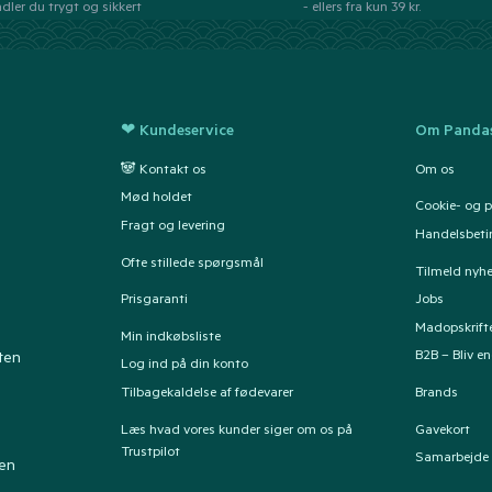
dler du trygt og sikkert
- ellers fra kun 39 kr.
❤ Kundeservice
Om Pandas
🐼 Kontakt os
Om os
Mød holdet
Cookie- og pr
Fragt og levering
Handelsbeti
Ofte stillede spørgsmål
Tilmeld nyh
Prisgaranti
Jobs
Madopskrift
Min indkøbsliste
B2B – Bliv e
ten
Log ind på din konto
Tilbagekaldelse af fødevarer
Brands
Læs hvad vores kunder siger om os på
Gavekort
Trustpilot
Samarbejde
ten