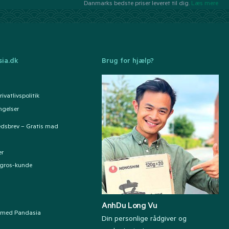
Danmarks bedste priser leveret til dig.
Læs mere
ia.dk
Brug for hjælp?
ivatlivspolitik
ngelser
edsbrev – Gratis mad
er
ngros-kunde
AnhDu Long Vu
 med Pandasia
Din personlige rådgiver og