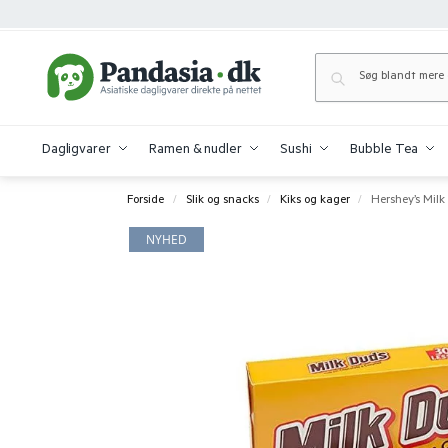
Dagligvarer
Ramen & nudler
Sushi
Bubble Tea
Forside
Slik og snacks
Kiks og kager
Hershey’s Milk 
/
/
/
NYHED