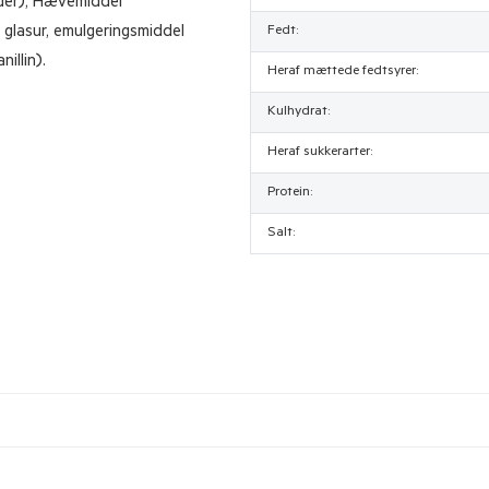
ider), Hævemiddel
s glasur, emulgeringsmiddel
Fedt:
illin).
Heraf mættede fedtsyrer:
Kulhydrat:
Heraf sukkerarter:
Protein:
Salt: