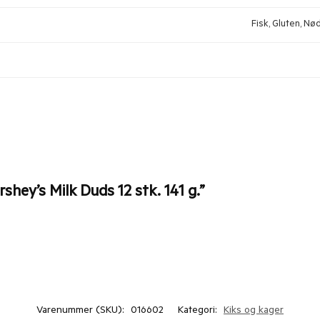
Fisk, Gluten, Nød
shey’s Milk Duds 12 stk. 141 g.”
Varenummer (SKU):
016602
Kategori:
Kiks og kager