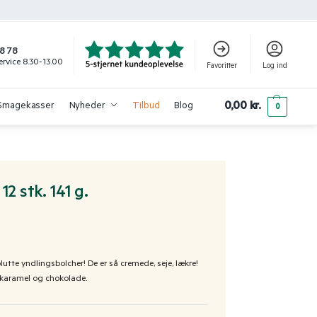
8 78
rvice 8.30-13.00
Favoritter
Log ind
0,00
kr.
Smagekasser
Nyheder
Tilbud
Blog
0
12 stk. 141 g.
lutte yndlingsbolcher! De er så cremede, seje, lækre!
 karamel og chokolade.