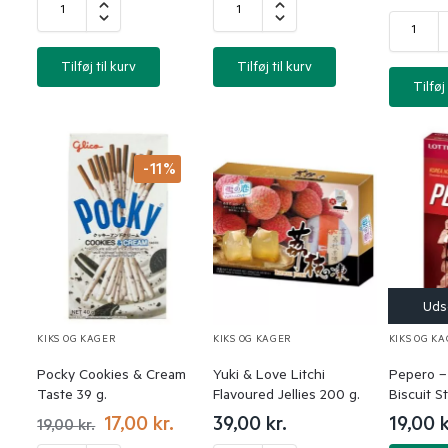
Tilføj til kurv
Tilføj til kurv
Tilføj 
-11%
KIKS OG KAGER
KIKS OG KAGER
KIKS OG K
Pocky Cookies & Cream
Yuki & Love Litchi
Pepero –
Taste 39 g.
Flavoured Jellies 200 g.
Biscuit St
17,00
kr.
39,00
kr.
19,00
k
19,00
kr.