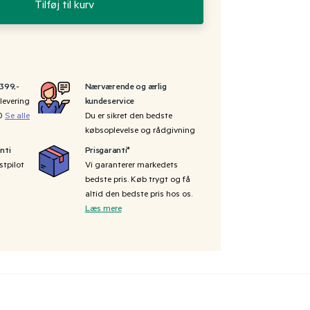
Tilføj til kurv
 399,-
Nærværende og ærlig
levering
kundeservice
00
Se alle
Du er sikret den bedste
købsoplevelse og rådgivning
nti
Prisgaranti*
stpilot
Vi garanterer markedets
bedste pris. Køb trygt og få
altid den bedste pris hos os.
Læs mere