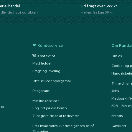
er e-handel
Fri fragt over 399 kr.
dler du trygt og sikkert
- ellers fra kun 39 kr.
❤ Kundeservice
Om Pandas
🐼 Kontakt os
Om os
Mød holdet
Cookie- og pr
Fragt og levering
Handelsbeti
Ofte stillede spørgsmål
Tilmeld nyh
Prisgaranti
Jobs
Madopskrift
Min indkøbsliste
B2B – Bliv e
ten
Log ind på din konto
Tilbagekaldelse af fødevarer
Brands
Læs hvad vores kunder siger om os på
Gavekort