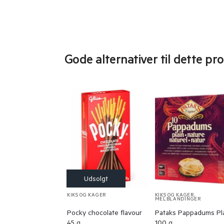
Gode alternativer til dette pr
KIKS OG KAGER
KIKS OG KAGER
,
MELBLANDINGER
Pocky chocolate flavour
Pataks Pappadums Pl
45 g.
100 g.