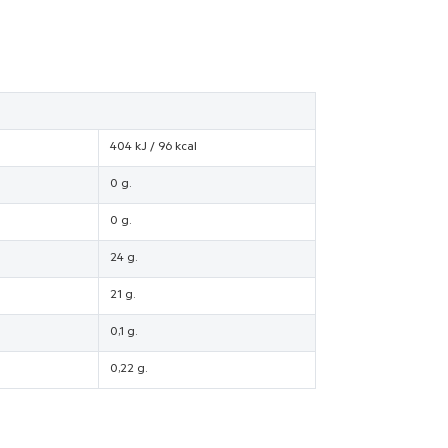
404 kJ / 96 kcal
0 g.
0 g.
24 g.
21 g.
0,1 g.
0,22 g.