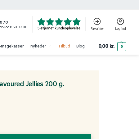
8 78
rvice 8.30-13.00
Favoritter
Log ind
0,00
kr.
Smagekasser
Nyheder
Tilbud
Blog
0
avoured Jellies 200 g.