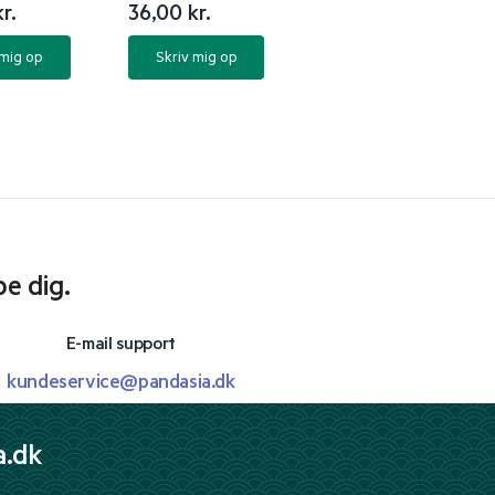
kr.
36,00
kr.
 mig op
Skriv mig op
pe dig.
E-mail support
kundeservice@pandasia.dk
a.dk