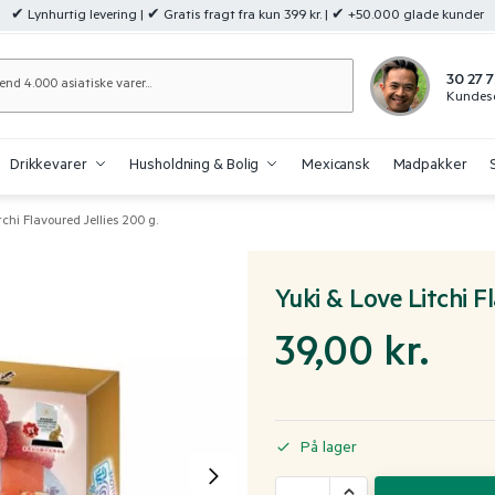
✔ Lynhurtig levering | ✔ Gratis fragt fra kun 399 kr. | ✔ +50.000 glade kunder
Søg
30 27 7
Kundese
Drikkevarer
Husholdning & Bolig
Mexicansk
Madpakker
chi Flavoured Jellies 200 g.
Yuki & Love Litchi Fl
39,00
kr.
På lager