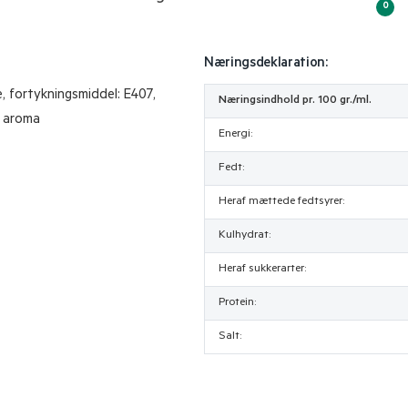
0
Næringsdeklaration:
e, fortykningsmiddel: E407,
Næringsindhold pr. 100 gr./ml.
, aroma
Energi:
Fedt:
Heraf mættede fedtsyrer:
Kulhydrat:
Heraf sukkerarter:
Protein:
Salt: