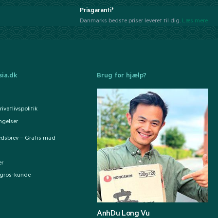
Prisgaranti*
Danmarks bedste priser leveret til dig.
Læs mere
ia.dk
Brug for hjælp?
ivatlivspolitik
ngelser
edsbrev – Gratis mad
er
ngros-kunde
AnhDu Long Vu