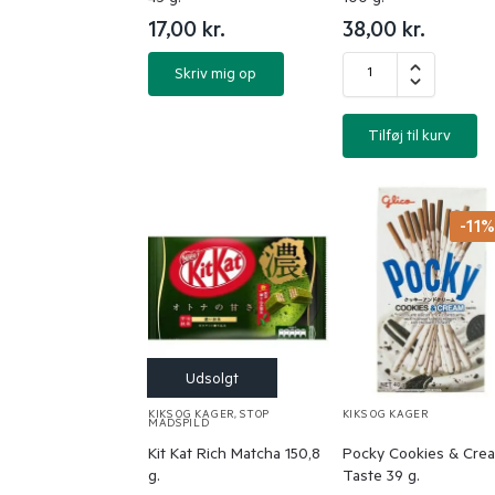
17,00
kr.
38,00
kr.
Skriv mig op
Tilføj til kurv
-11
KIKS OG KAGER
,
STOP
KIKS OG KAGER
MADSPILD
Kit Kat Rich Matcha 150,8
Pocky Cookies & Cre
g.
Taste 39 g.