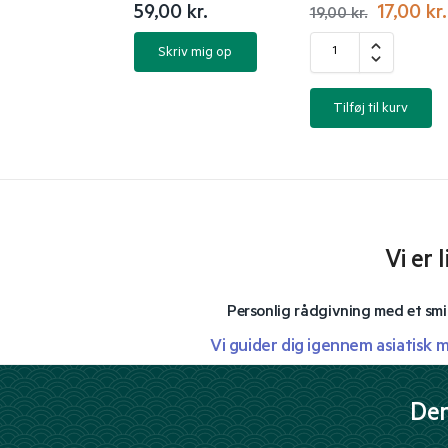
59,00
kr.
17,00
kr.
19,00
kr.
Skriv mig op
Tilføj til kurv
Vi er 
Personlig rådgivning med et smi
Vi guider dig igennem asiatisk 
Der