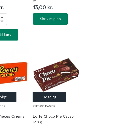
r.
13,00
kr.
Skriv mig op
til kurv
AGER
KIKS OG KAGER
Pieces Cinema
Lotte Choco Pie Cacao
.
168 g.