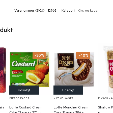
Varenummer (SKU):
12963
Kategori:
Kiks og kager
odukt
-20%
-40%
KIKS OG KAGER
KIKS OG KAGER
KIKS OG K
ain
Lotte Custard Cream
Lotte Moncher Cream
Shallow P
Cake 12 packs 276 g.
Cake 12-pack 384 g.
g.