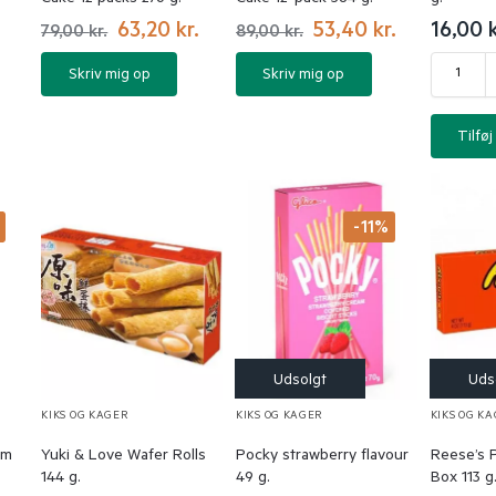
63,20
kr.
53,40
kr.
16,00
k
79,00
kr.
89,00
kr.
Skriv mig op
Skriv mig op
Tilføj 
%
-11%
KIKS OG KAGER
KIKS OG KAGER
KIKS OG K
am
Yuki & Love Wafer Rolls
Pocky strawberry flavour
Reese’s 
144 g.
49 g.
Box 113 g