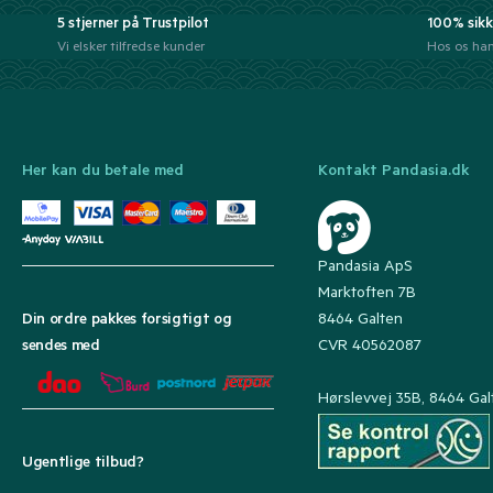
5 stjerner på Trustpilot
100% sikk
Vi elsker tilfredse kunder
Hos os han
Her kan du betale med
Kontakt Pandasia.dk
Pandasia ApS
Marktoften 7B
8464 Galten
Din ordre pakkes forsigtigt og
CVR 40562087
sendes med
Hørslevvej 35B, 8464 Gal
Ugentlige tilbud?