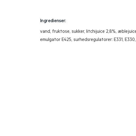
Ingredienser:
vand, fruktose, sukker, litchijuice 2,8%, æblejuic
emulgator E425, surhedsregulatorer: E331, E330