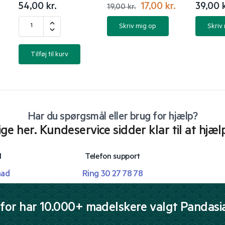
54,00
kr.
17,00
kr.
39,00
19,00
kr.
Skriv mig op
Skriv
Tilføj til kurv
Har du spørgsmål eller brug for hjælp?
lige her. Kundeservice sidder klar til at hjæl
l
Telefon support
mad
Ring 30 27 78 78
for har 10.000+ madelskere valgt Pandasi