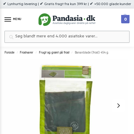
✔ Lynhurtig levering | ✔ Gratis fragt fra kun 399 kr. | ✔ +50.000 glade kunder
0
MENU
Søg
Forside
Frostvarer
Frugt og grønt på frost
Bananblade (frost) 454 g.
/
/
/