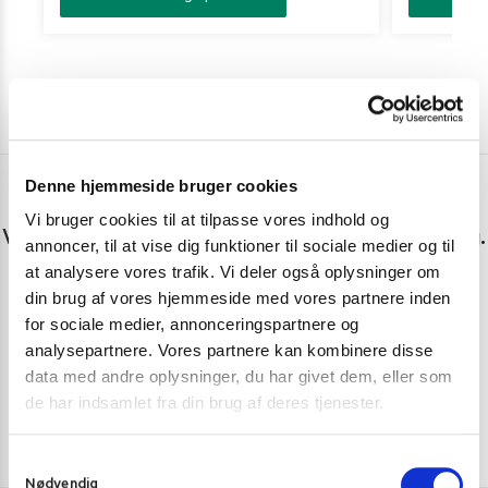
Denne hjemmeside bruger cookies
Har du spørgsmål eller brug for hjælp?
Vi bruger cookies til at tilpasse vores indhold og
Vi er lige her. Kundeservice sidder klar til at hjælpe dig.
annoncer, til at vise dig funktioner til sociale medier og til
at analysere vores trafik. Vi deler også oplysninger om
Personlig rådgivning med et smil
din brug af vores hjemmeside med vores partnere inden
for sociale medier, annonceringspartnere og
Vi guider dig igennem asiatisk mad
analysepartnere. Vores partnere kan kombinere disse
Telefon support
data med andre oplysninger, du har givet dem, eller som
Ring 30 27 78 78
de har indsamlet fra din brug af deres tjenester.
E-mail support
S
kundeservice@pandasia.dk
Nødvendig