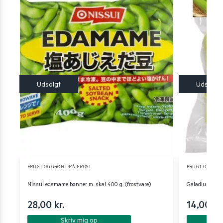
FRUGT OG GRØNT PÅ FROST
FRUGT OG GRØN
Nissui edamame bønner m. skal 400 g. (frostvare)
Galadium i ski
28,00
kr.
14,00
kr
Skriv mig op