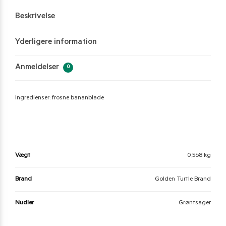
Beskrivelse
Yderligere information
Anmeldelser
0
Ingredienser: frosne bananblade
Vægt
0,568 kg
Brand
Golden Turtle Brand
Nudler
Grøntsager