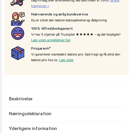
Dag-til-dag eller aftenlevering ved køb inden kl. 09:00
Se alle
fragtpriser >
Nærværende og ærlig kundeservice
Du er sikret den bedste købsoplevelse og rådgivning
100% tilfredshedsgaranti
Vi har 5 stjerner på Trustpilot ★★★★★ – og det forpligter!
Læs vores anmeldelser her
Prisgaranti*
Vi garanterer markedets bedste pris. Køb trygt og få altid den
bedste pris hos os.
Læs mere
Beskrivelse
Næringsdeklaration
Yderligere information