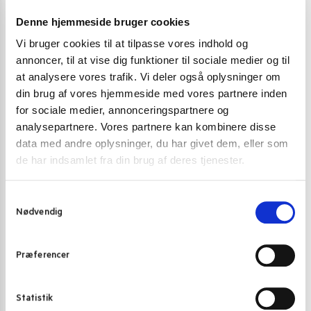
Denne hjemmeside bruger cookies
Vi bruger cookies til at tilpasse vores indhold og
Gode alternativer til dette produkt
annoncer, til at vise dig funktioner til sociale medier og til
at analysere vores trafik. Vi deler også oplysninger om
din brug af vores hjemmeside med vores partnere inden
for sociale medier, annonceringspartnere og
analysepartnere. Vores partnere kan kombinere disse
data med andre oplysninger, du har givet dem, eller som
de har indsamlet fra din brug af deres tjenester.
S
Nødvendig
a
m
t
Præferencer
y
k
k
Statistik