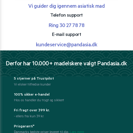
Vi guider dig igennem asiatisk mad
Telefon support
Ring 30 27 78 78
E-mail support
kundeservice@pandasia.dk
Derfor har 10.000+ madelskere valgt Pandasia.dk
5 stjerner på Trustpilot
Vi elsker tilfredse kunder
100% sikker e-handel
Hos os handler du trygt og sikkert
Fri fragt over 399 kr.
- ellers fra kun 39 kr.
Prisgaranti*
Danmarks bedste priser leveret til dig.
Læs mere