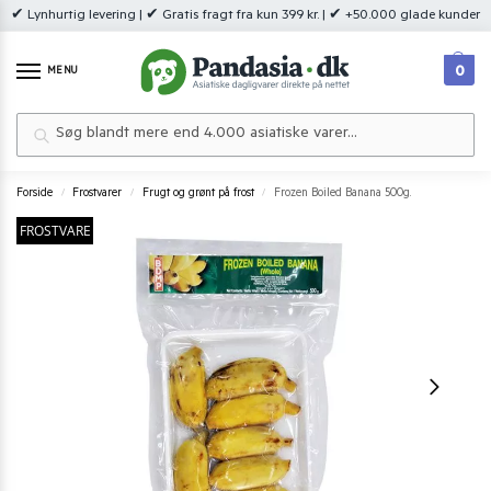
✔ Lynhurtig levering | ✔ Gratis fragt fra kun 399 kr. | ✔ +50.000 glade kunder
0
MENU
Søg
Forside
Frostvarer
Frugt og grønt på frost
Frozen Boiled Banana 500g.
/
/
/
FROSTVARE