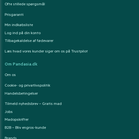
Ofte stillede spørgsmål
Prisgaranti
Min indkøbsliste
Log ind på din konto
Tilbagekaldelse af fødevarer
Læs hvad vores kunder siger om os på Trustpilot
Om Pandasia.dk
Om os
Cookie- og privatlivspolitik
Handelsbetingelser
Tilmeld nyhedsbrev – Gratis mad
Jobs
Madopskrifter
B2B – Bliv engros-kunde
Brands