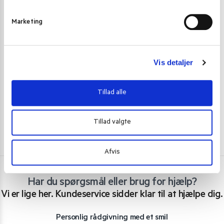
e
v
Marketing
a
FRUGT OG GRØNT PÅ FROST
FRUGT OG GRØN
l
Kaffir lime blade 100 g. (frostvare)
Citrongræs hel
g
Vis detaljer
36,00
kr.
19,00
kr.
Skriv mig op
Tillad alle
Tillad valgte
Afvis
Har du spørgsmål eller brug for hjælp?
Vi er lige her. Kundeservice sidder klar til at hjælpe dig.
Personlig rådgivning med et smil