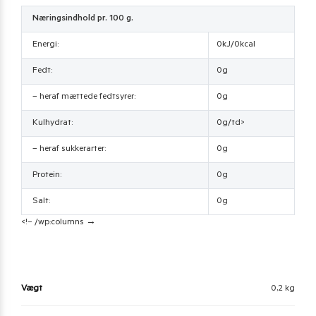
Næringsindhold pr. 100 g.
Energi:
0kJ/0kcal
Fedt:
0g
– heraf mættede fedtsyrer:
0g
Kulhydrat:
0g/td>
– heraf sukkerarter:
0g
Protein:
0g
Salt:
0g
<!– /wp:columns →
Vægt
0,2 kg