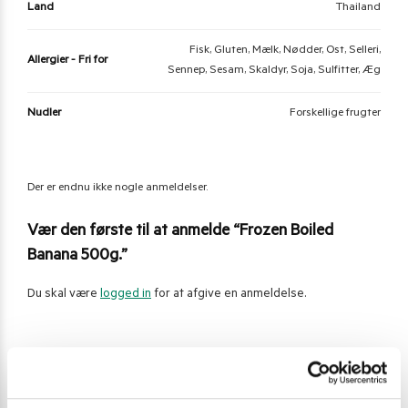
Land
Thailand
Fisk, Gluten, Mælk, Nødder, Ost, Selleri,
Allergier - Fri for
Sennep, Sesam, Skaldyr, Soja, Sulfitter, Æg
Nudler
Forskellige frugter
Der er endnu ikke nogle anmeldelser.
Vær den første til at anmelde “Frozen Boiled
Banana 500g.”
Du skal være
logged in
for at afgive en anmeldelse.
Varenummer (SKU):
12118
Kategori:
Frugt og grønt på frost