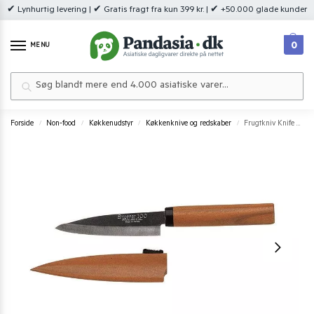
✔ Lynhurtig levering | ✔ Gratis fragt fra kun 399 kr. | ✔ +50.000 glade kunder
0
MENU
Søg
Forside
Non-food
Køkkenudstyr
Køkkenknive og redskaber
Frugtkniv Knife Wood Fruit 10cm ST-100
/
/
/
/