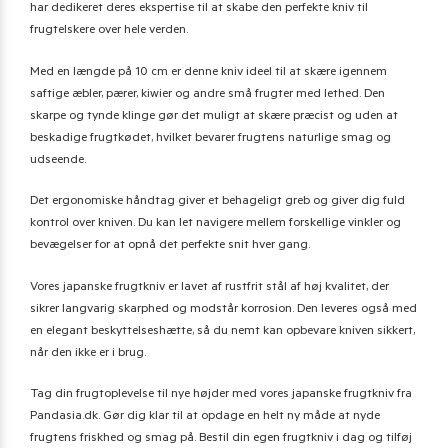
har dedikeret deres ekspertise til at skabe den perfekte kniv til
frugtelskere over hele verden.
Med en længde på 10 cm er denne kniv ideel til at skære igennem
saftige æbler, pærer, kiwier og andre små frugter med lethed. Den
skarpe og tynde klinge gør det muligt at skære præcist og uden at
beskadige frugtkødet, hvilket bevarer frugtens naturlige smag og
udseende.
Det ergonomiske håndtag giver et behageligt greb og giver dig fuld
kontrol over kniven. Du kan let navigere mellem forskellige vinkler og
bevægelser for at opnå det perfekte snit hver gang.
Vores japanske frugtkniv er lavet af rustfrit stål af høj kvalitet, der
sikrer langvarig skarphed og modstår korrosion. Den leveres også med
en elegant beskyttelseshætte, så du nemt kan opbevare kniven sikkert,
når den ikke er i brug.
Tag din frugtoplevelse til nye højder med vores japanske frugtkniv fra
Pandasia.dk. Gør dig klar til at opdage en helt ny måde at nyde
frugtens friskhed og smag på. Bestil din egen frugtkniv i dag og tilføj