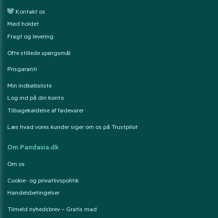
🐼 Kontakt os
Mød holdet
Fragt og levering
Ofte stillede spørgsmål
Prisgaranti
Min indkøbsliste
Log ind på din konto
Tilbagekaldelse af fødevarer
Læs hvad vores kunder siger om os på Trustpilot
Om Pandasia.dk
Om os
Cookie- og privatlivspolitik
Handelsbetingelser
Tilmeld nyhedsbrev – Gratis mad