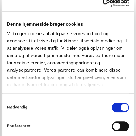
Denne hjemmeside bruger cookies
Vi bruger cookies til at tilpasse vores indhold og
annoncer, til at vise dig funktioner til sociale medier og til
KØKKENKNIVE OG REDSKABER
KØKKENKNIVE
at analysere vores trafik. Vi deler også oplysninger om
din brug af vores hjemmeside med vores partnere inden
Steel chopper (20 cm)
Kiwi køkkenkn
for sociale medier, annonceringspartnere og
179,00
kr.
99,00
kr
analysepartnere. Vores partnere kan kombinere disse
data med andre oplysninger, du har givet dem, eller som
Tilføj til kurv
de har indsamlet fra din brug af deres tjenester.
S
Nødvendig
a
m
t
Præferencer
y