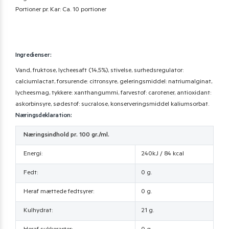
Portioner pr. Kar: Ca. 10 portioner
Ingredienser:
Vand, fruktose, lycheesaft (14,5%), stivelse, surhedsregulator:
calciumlactat, forsurende: citronsyre, geleringsmiddel: natriumalginat,
lycheesmag, tykkere: xanthangummi, farvestof: carotener, antioxidant:
askorbinsyre, sødestof: sucralose, konserveringsmiddel kaliumsorbat.
Næringsdeklaration:
Næringsindhold pr. 100 gr./ml.
Energi:
240kJ / 84 kcal
Fedt:
0 g.
Heraf mættede fedtsyrer:
0 g.
Kulhydrat:
21 g.