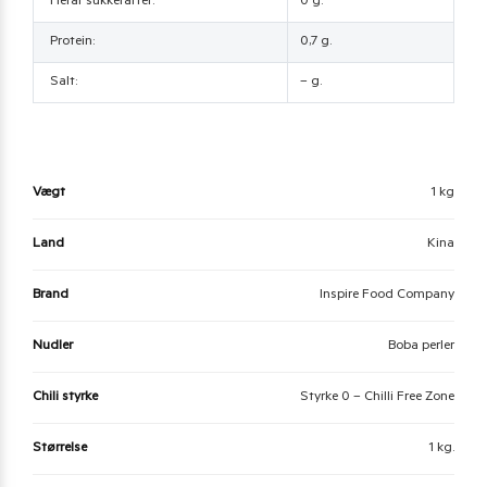
Heraf sukkerarter:
0 g.
Protein:
0,7 g.
Salt:
– g.
Vægt
1 kg
Land
Kina
Brand
Inspire Food Company
Nudler
Boba perler
Chili styrke
Styrke 0 – Chilli Free Zone
Størrelse
1 kg.