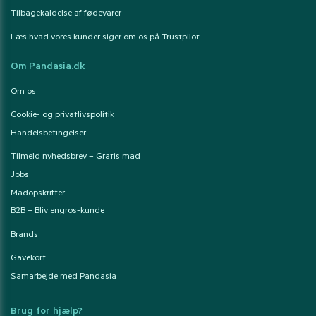
Tilbagekaldelse af fødevarer
Læs hvad vores kunder siger om os på Trustpilot
Om Pandasia.dk
Om os
Cookie- og privatlivspolitik
Handelsbetingelser
Tilmeld nyhedsbrev – Gratis mad
Jobs
Madopskrifter
B2B – Bliv engros-kunde
Brands
Gavekort
Samarbejde med Pandasia
Brug for hjælp?