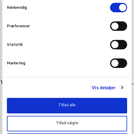
S
239,00
kr.
109,00
k
Nødvendig
a
m
Tilføj til kurv
t
Præferencer
y
k
k
Statistik
e
v
Marketing
a
l
Har du spørgsmål eller brug for hjælp?
g
Vi er lige her. Kundeservice sidder klar til at hjælpe dig.
Vis detaljer
Personlig rådgivning med et smil
Tillad alle
Vi guider dig igennem asiatisk mad
Telefon support
Tillad valgte
Ring 30 27 78 78