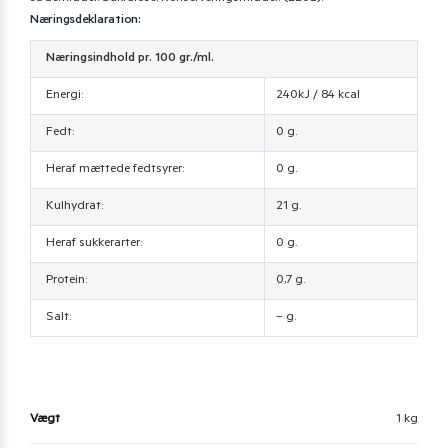
Næringsdeklaration:
Næringsindhold pr. 100 gr./ml.
Energi:
240kJ / 84 kcal
Fedt:
0 g.
Heraf mættede fedtsyrer:
0 g.
Kulhydrat:
21 g.
Heraf sukkerarter:
0 g.
Protein:
0,7 g.
Salt:
– g.
Vægt
1 kg