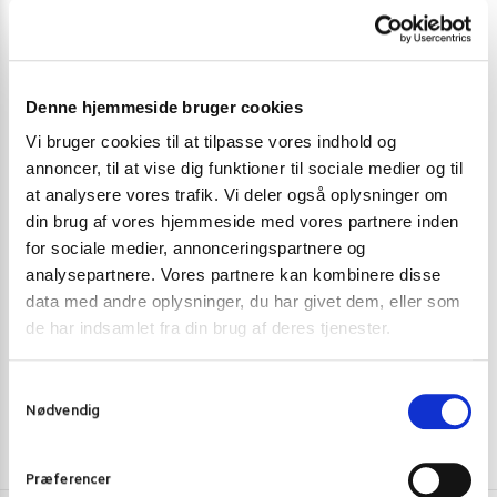
Denne hjemmeside bruger cookies
Vi bruger cookies til at tilpasse vores indhold og
annoncer, til at vise dig funktioner til sociale medier og til
at analysere vores trafik. Vi deler også oplysninger om
BOBA PERLER
BOBA PERLER
din brug af vores hjemmeside med vores partnere inden
for sociale medier, annonceringspartnere og
Boba frugtperler med lemon 3,2 kg.
Boba frugtper
analysepartnere. Vores partnere kan kombinere disse
239,00
kr.
69,00
kr
data med andre oplysninger, du har givet dem, eller som
de har indsamlet fra din brug af deres tjenester.
Tilføj til kurv
S
Nødvendig
a
m
t
Præferencer
y