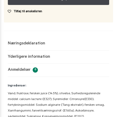
Tilføj til ønskelisten
Næringsdeklaration
Yderligere information
Anmeldelser
0
Ingredienser:
Vand, fruktose, fersken juice (14.5%), stivelse, Surhedsregulerende
middel: calcium lactate (E327); Syremidler: Citronsyre(E330),
fortykningsmiddel: Sodium alginate (Tang ekstrakt), fersken smag,
Xanthangummi; farvetilsætningsstof: (E160a), Askorbinsyre,
sødemiddel: Sukralose, Konserveringsmiddel: (E202).