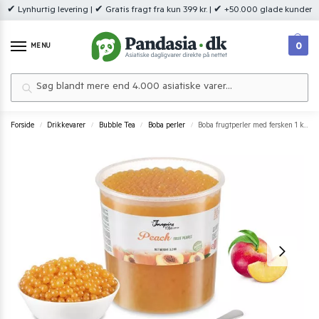
✔ Lynhurtig levering | ✔ Gratis fragt fra kun 399 kr. | ✔ +50.000 glade kunder
0
MENU
Søg
Forside
Drikkevarer
Bubble Tea
Boba perler
Boba frugtperler med fersken 1 kg.
/
/
/
/