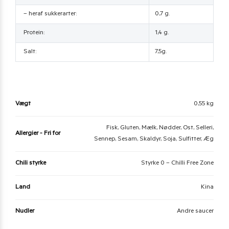
– heraf sukkerarter:
0,7 g.
Protein:
1,4 g.
Salt:
7,5g.
Vægt
0,55 kg
Fisk, Gluten, Mælk, Nødder, Ost, Selleri,
Allergier - Fri for
Sennep, Sesam, Skaldyr, Soja, Sulfitter, Æg
Chili styrke
Styrke 0 – Chilli Free Zone
Land
Kina
Nudler
Andre saucer